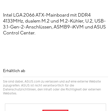
Intel LGA 2066 ATX-Mainboard mit DDR4
4133MHz, dualem M.2 und M.2-Kühler, U.2, USB-
3.1-Gen-2-Anschlüssen, ASMB9-iKVM und ASUS
Control Center.
Erhältlich ab
Sie sind dabei, ASUS.com zu verlassen und auf eine externe Website
zuzugreifen. ASUS ist nicht verantwortlich für die
Datenschutzrichtlinien, den Inhalt oder die Richtigkeit der externen
Websites.