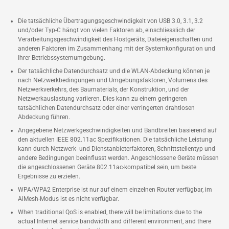
Die tatsächliche Übertragungsgeschwindigkeit von USB 3.0, 3.1, 3.2
und/oder Typ-C hängt von vielen Faktoren ab, einschliesslich der
Verarbeitungsgeschwindigkeit des Hostgeräts, Dateieigenschaften und
anderen Faktoren im Zusammenhang mit der Systemkonfiguration und
Ihrer Betriebssystemumgebung.
Der tatsächliche Datendurchsatz und die WLAN-Abdeckung können je
nach Netzwerkbedingungen und Umgebungsfaktoren, Volumens des
Netzwerkverkehrs, des Baumaterials, der Konstruktion, und der
Netzwerkauslastung variieren. Dies kann zu einem geringeren
tatsächlichen Datendurchsatz oder einer verringerten drahtlosen
Abdeckung führen.
Angegebene Netzwerkgeschwindigkeiten und Bandbreiten basierend auf
den aktuellen IEEE 802.11ac Spezifikationen. Die tatsächliche Leistung
kann durch Netzwerk- und Dienstanbieterfaktoren, Schnittstellentyp und
andere Bedingungen beeinflusst werden. Angeschlossene Geräte müssen
die angeschlossenen Geräte 802.11ac-kompatibel sein, um beste
Ergebnisse zu erzielen.
WPA/WPA2 Enterprise ist nur auf einem einzelnen Router verfügbar, im
AiMesh-Modus ist es nicht verfügbar.
When traditional QoS is enabled, there will be limitations due to the
actual Internet service bandwidth and different environment, and there