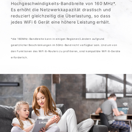
Hochgeschwindigkeits-Bandbreite von 160 MHz*.
Es erhöht die Netzwerkkapazität drastisch und
reduziert gleichzeitig die Überlastung, so dass
jedes WiFi 6 Gerät eine höhere Leistung erhält.
*die 160MHz-Bandbreite kann in einigen Regionen/Ländern aufgrund
gesetzlicher Beschränkungen im 5GHz-Band nicht verfügbar sein. Und um von
den Funktionen des WiFi 6-Routers zu profitieren, sind kompatible WiFi 6-Geräte
erforderlich.