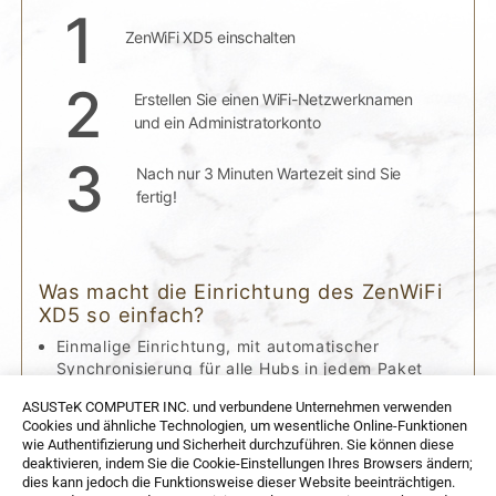
1
ZenWiFi XD5 einschalten
2
Erstellen Sie einen WiFi-Netzwerknamen
und ein Administratorkonto
3
Nach nur 3 Minuten Wartezeit sind Sie
fertig!
Was macht die Einrichtung des ZenWiFi
XD5 so einfach?
Einmalige Einrichtung, mit automatischer
Synchronisierung für alle Hubs in jedem Paket
Verwenden Sie ein Netzwerkkabel, um Ihr Modem
ASUSTeK COMPUTER INC. und verbundene Unternehmen verwenden
mit dem WAN-Anschluss eines XD5 zu verbinden.
Cookies und ähnliche Technologien, um wesentliche Online-Funktionen
Ein ZenWiFi XD5 wird der AiMesh-Router sein, und
wie Authentifizierung und Sicherheit durchzuführen. Sie können diese
die beiden anderen ZenWiFi XD5 werden die
deaktivieren, indem Sie die Cookie-Einstellungen Ihres Browsers ändern;
AiMesh-Knoten sein.
dies kann jedoch die Funktionsweise dieser Website beeinträchtigen.