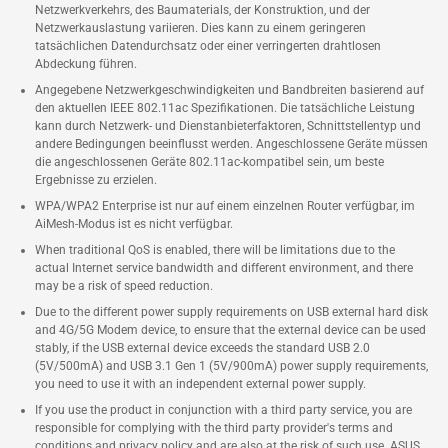
Netzwerkverkehrs, des Baumaterials, der Konstruktion, und der
Netzwerkauslastung variieren. Dies kann zu einem geringeren
tatsächlichen Datendurchsatz oder einer verringerten drahtlosen
Abdeckung führen.
Angegebene Netzwerkgeschwindigkeiten und Bandbreiten basierend auf
den aktuellen IEEE 802.11ac Spezifikationen. Die tatsächliche Leistung
kann durch Netzwerk- und Dienstanbieterfaktoren, Schnittstellentyp und
andere Bedingungen beeinflusst werden. Angeschlossene Geräte müssen
die angeschlossenen Geräte 802.11ac-kompatibel sein, um beste
Ergebnisse zu erzielen.
WPA/WPA2 Enterprise ist nur auf einem einzelnen Router verfügbar, im
AiMesh-Modus ist es nicht verfügbar.
When traditional QoS is enabled, there will be limitations due to the
actual Internet service bandwidth and different environment, and there
may be a risk of speed reduction.
Due to the different power supply requirements on USB external hard disk
and 4G/5G Modem device, to ensure that the external device can be used
stably, if the USB external device exceeds the standard USB 2.0
(5V/500mA) and USB 3.1 Gen 1 (5V/900mA) power supply requirements,
you need to use it with an independent external power supply.
If you use the product in conjunction with a third party service, you are
responsible for complying with the third party provider's terms and
conditions and privacy policy and are also at the risk of such use. ASUS