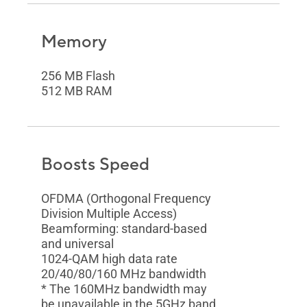
Memory
256 MB Flash
512 MB RAM
Boosts Speed
OFDMA (Orthogonal Frequency
Division Multiple Access)
Beamforming: standard-based
and universal
1024-QAM high data rate
20/40/80/160 MHz bandwidth
* The 160MHz bandwidth may
be unavailable in the 5GHz band