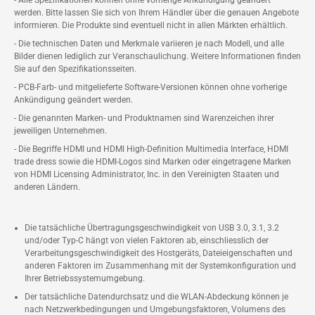
- Alle Spezifikationen können ohne vorherige Ankündigung geändert
werden. Bitte lassen Sie sich von Ihrem Händler über die genauen Angebote
informieren. Die Produkte sind eventuell nicht in allen Märkten erhältlich.
- Die technischen Daten und Merkmale variieren je nach Modell, und alle
Bilder dienen lediglich zur Veranschaulichung. Weitere Informationen finden
Sie auf den Spezifikationsseiten.
- PCB-Farb- und mitgelieferte Software-Versionen können ohne vorherige
Ankündigung geändert werden.
- Die genannten Marken- und Produktnamen sind Warenzeichen ihrer
jeweiligen Unternehmen.
- Die Begriffe HDMI und HDMI High-Definition Multimedia Interface, HDMI
trade dress sowie die HDMI-Logos sind Marken oder eingetragene Marken
von HDMI Licensing Administrator, Inc. in den Vereinigten Staaten und
anderen Ländern.
Die tatsächliche Übertragungsgeschwindigkeit von USB 3.0, 3.1, 3.2
und/oder Typ-C hängt von vielen Faktoren ab, einschliesslich der
Verarbeitungsgeschwindigkeit des Hostgeräts, Dateieigenschaften und
anderen Faktoren im Zusammenhang mit der Systemkonfiguration und
Ihrer Betriebssystemumgebung.
Der tatsächliche Datendurchsatz und die WLAN-Abdeckung können je
nach Netzwerkbedingungen und Umgebungsfaktoren, Volumens des