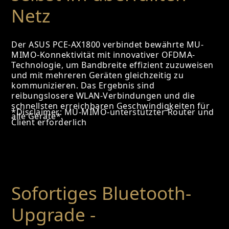
Netz
Der ASUS PCE-AX1800 verbindet bewährte MU-
MIMO-Konnektivität mit innovativer OFDMA-
Technologie, um Bandbreite effizient zuzuweisen
und mit mehreren Geräten gleichzeitig zu
kommunizieren. Das Ergebnis sind
reibungslosere WLAN-Verbindungen und die
schnellsten erreichbaren Geschwindigkeiten für
*Disclaimer: MU-MIMO-unterstützter Router und
alle Geräte*.
Client erforderlich
Sofortiges Bluetooth-
Upgrade -