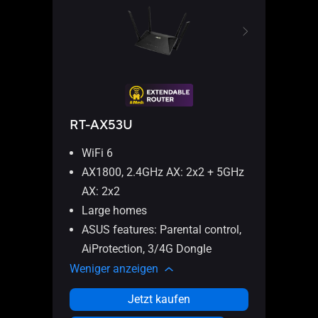
RT-AX53U
RT-
WiFi 6
AX1800, 2.4GHz AX: 2x2 + 5GHz
AX: 2x2
AX30
Large homes
(802.
Unte
ASUS features: Parental control,
OFDM
AiProtection, 3/4G Dongle
Weni
Weniger anzeigen
Jetzt kaufen