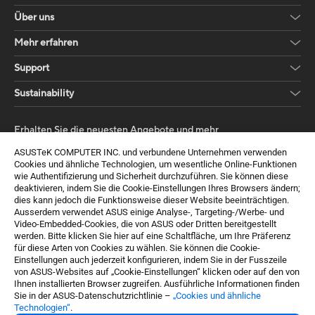
Über uns
Mehr erfahren
Support
Sustainability
Erhalten Sie die neuesten Angebote und mehr
ASUSTeK COMPUTER INC. und verbundene Unternehmen verwenden
Sign up
Cookies und ähnliche Technologien, um wesentliche Online-Funktionen
wie Authentifizierung und Sicherheit durchzuführen. Sie können diese
deaktivieren, indem Sie die Cookie-Einstellungen Ihres Browsers ändern;
dies kann jedoch die Funktionsweise dieser Website beeinträchtigen.
Ausserdem verwendet ASUS einige Analyse-, Targeting-/Werbe- und
Video-Embedded-Cookies, die von ASUS oder Dritten bereitgestellt
werden. Bitte klicken Sie hier auf eine Schaltfläche, um Ihre Präferenz
für diese Arten von Cookies zu wählen. Sie können die Cookie-
Einstellungen auch jederzeit konfigurieren, indem Sie in der Fusszeile
von ASUS-Websites auf „Cookie-Einstellungen“ klicken oder auf den von
Ihnen installierten Browser zugreifen. Ausführliche Informationen finden
Switzerland / Deutsch
Sie in der ASUS-Datenschutzrichtlinie –
„Cookies und ähnliche
Technologien“
.
©ASUSTeK Computer Inc. All rights reserved.