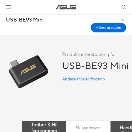
USB-BE93 Mini
Händlersuche
Produktunterstützung für
USB-BE93 Mini
Andere Modell finden
Treiber & Hil
Wissenswer
Hand
fsprogramm