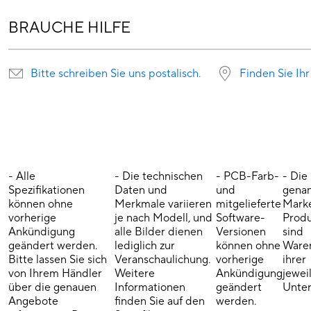
BRAUCHE HILFE
Bitte schreiben Sie uns postalisch.
Finden Sie Ihr
- Alle
- Die technischen
- PCB-Farb-
- Die
Spezifikationen
Daten und
und
gena
können ohne
Merkmale variieren
mitgelieferte
Mark
vorherige
je nach Modell, und
Software-
Prod
Ankündigung
alle Bilder dienen
Versionen
sind
geändert werden.
lediglich zur
können ohne
Ware
Bitte lassen Sie sich
Veranschaulichung.
vorherige
ihrer
von Ihrem Händler
Weitere
Ankündigung
jewei
über die genauen
Informationen
geändert
Unte
Angebote
finden Sie auf den
werden.