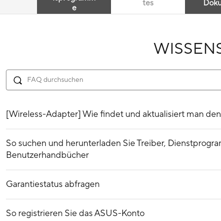
tes
Dok
e
WISSEN
[Wireless-Adapter] Wie findet und aktualisiert man den
So suchen und herunterladen Sie Treiber, Dienstprog
Benutzerhandbücher
Garantiestatus abfragen
So registrieren Sie das ASUS-Konto