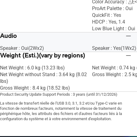
Color Accuracy : △E<
ProArt Palette : Oui
QuickFit : Yes
HDCP : Yes, 1.4
Low Blue Light : Oui
Audio
Speaker : Oui(2Wx2)
Speaker : Yes(1Wx2)
Weight (Esti.)(vary by regions)
Net Weight : 6.0 kg (13.23 lbs)
Net Weight : 0.74 kg 
Net Weight without Stand : 3.64 kg (8.02
Gross Weight : 2.5 kg
lbs)
Gross Weight : 8.4 kg (18.52 lbs)
Product Security Update Support Periods : 3 years (until 31/12/2026)
La vitesse de transfert réelle de l'USB 3.0, 3.1, 3.2 et/ou Type-C varie en
fonction de nombreux facteurs, notamment la vitesse de traitement du
périphérique hôte, les attributs des fichiers et d'autres facteurs liés à la
configuration du système et à votre environnement d'exploitation.