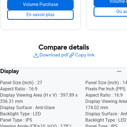
Volume 
Volume Purchase
Où ac
En savoir plus
Compare details
Download pdf
Copy link
Display
Panel Size (inch) : 27
Panel Size (inch) : 1
Aspect Ratio : 16:9
Pixels Per Inch (PPI)
Display Viewing Area (H x V) : 597.89 x
Aspect Ratio : 16:9
336.31 mm
Display Viewing Area
Display Surface : Anti-Glare
174.02 mm
Backlight Type : LED
Display Surface : Ant
Panel Type : IPS
Backlight Type : LED
Viewing Angle (CR≧10, H/V) : 178°/
Panel Type : IPS