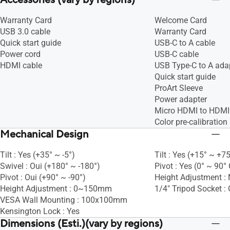
Accessories (vary by regions)
Warranty Card
Welcome Card
USB 3.0 cable
Warranty Card
Quick start guide
USB-C to A cable
Power cord
USB-C cable
HDMI cable
USB Type-C to A ada
Quick start guide
ProArt Sleeve
Power adapter
Micro HDMI to HDMI
Color pre-calibration 
Mechanical Design
Tilt : Yes (+35° ~ -5°)
Tilt : Yes (+15° ~ +75
Swivel : Oui (+180° ~ -180°)
Pivot : Yes (0° ~ 90°
Pivot : Oui (+90° ~ -90°)
Height Adjustment :
Height Adjustment : 0~150mm
1/4" Tripod Socket : 
VESA Wall Mounting : 100x100mm
Kensington Lock : Yes
Dimensions (Esti.)(vary by regions)