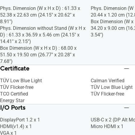
Phys. Dimension (W x H x D) : 61.33 x
Phys. Dimension (W x
52.38 x 22.63 cm (24.15" x 20.62" x
20.44 x 1.20 cm (12.8
8.91")
Box Dimension (W x H
Phys. Dimension without Stand (W x H x
34.20 x 9.00 cm (16.
D) : 61.33 x 36.59 x 5.46 cm (24.15" x
3.54")
14.41" x 2.15")
Box Dimension (W x H x D) : 68.00 x
51.50 x 19.50 cm (26.77" x 20.28" x
7.68")
Certificate
TÜV Low Blue Light
Calman Verified
TÜV Flicker-free
TÜV Low Blue Light
TCO Certified
TÜV Flicker-free
Energy Star
I/O Ports
DisplayPort 1.2 x 1
USB-C x 2 (DP Alt M
HDMI(v1.4) x 1
Micro HDMI x 1
VGA x 1