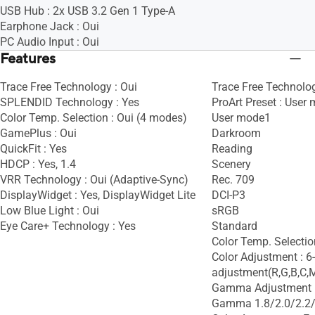
USB Hub : 2x USB 3.2 Gen 1 Type-A
Earphone Jack : Oui
PC Audio Input : Oui
Features
Trace Free Technology : Oui
Trace Free Technolog
SPLENDID Technology : Yes
ProArt Preset : User
Color Temp. Selection : Oui (4 modes)
User mode1
GamePlus : Oui
Darkroom
QuickFit : Yes
Reading
HDCP : Yes, 1.4
Scenery
VRR Technology : Oui (Adaptive-Sync)
Rec. 709
DisplayWidget : Yes, DisplayWidget Lite
DCI-P3
Low Blue Light : Oui
sRGB
Eye Care+ Technology : Yes
Standard
Color Temp. Selectio
Color Adjustment : 6
adjustment(R,G,B,C,
Gamma Adjustment :
Gamma 1.8/2.0/2.2/