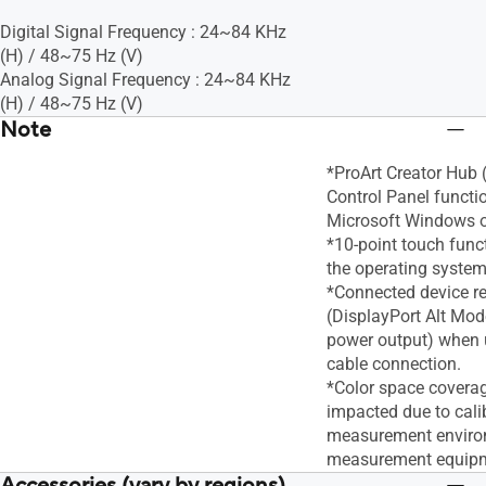
Digital Signal Frequency : 24~84 KHz
(H) / 48~75 Hz (V)
Analog Signal Frequency : 24~84 KHz
(H) / 48~75 Hz (V)
Note
*ProArt Creator Hub
Control Panel functi
Microsoft Windows o
*10-point touch func
the operating system
*Connected device r
(DisplayPort Alt Mod
power output) when 
cable connection.
*Color space covera
impacted due to calib
measurement enviro
measurement equip