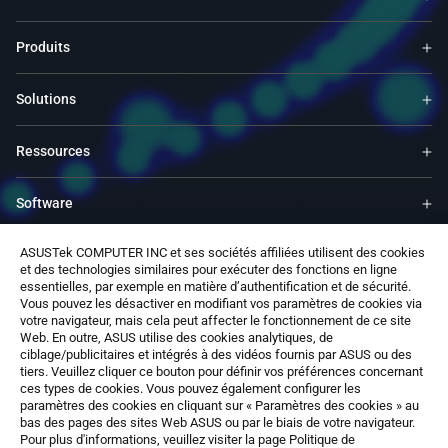
Produits
Solutions
Ressources
Software
ASUSTek COMPUTER INC et ses sociétés affiliées utilisent des cookies
Support
et des technologies similaires pour exécuter des fonctions en ligne
essentielles, par exemple en matière d’authentification et de sécurité.
Vous pouvez les désactiver en modifiant vos paramètres de cookies via
Service & Programs
votre navigateur, mais cela peut affecter le fonctionnement de ce site
Web. En outre, ASUS utilise des cookies analytiques, de
ciblage/publicitaires et intégrés à des vidéos fournis par ASUS ou des
Nous contacter
tiers. Veuillez cliquer ce bouton pour définir vos préférences concernant
ces types de cookies. Vous pouvez également configurer les
paramètres des cookies en cliquant sur « Paramètres des cookies » au
bas des pages des sites Web ASUS ou par le biais de votre navigateur.
Pour plus d'informations, veuillez visiter la page Politique de