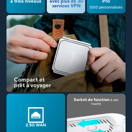
à trois niveaux
avec plus de 30
Pro
services VPN
SSID personnalisés
Compact et
prêt à voyager
Switch de fonction
à une
touche
2.5G WAN