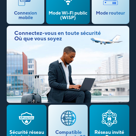
Connexion
Mode Wi-Fi public
Mode routeur
mobile
(WISP)
Connectez-vous en toute sécurité
Où que vous soyez
Sécurité réseau
Compatible
Réseau invité