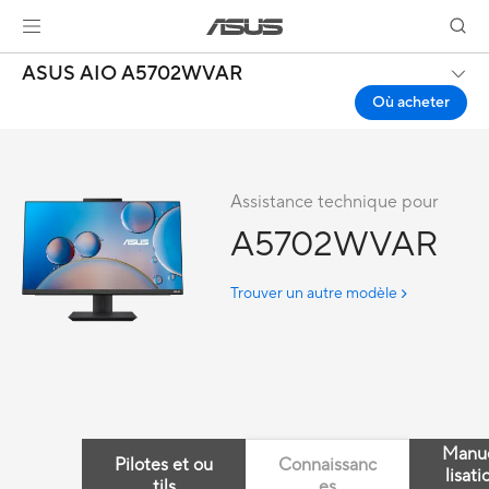
ASUS AIO A5702WVAR
Où acheter
Assistance technique pour
A5702WVAR
Trouver un autre modèle
Manue
Pilotes et ou
Connaissanc
lisati
tils
es