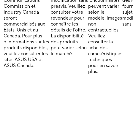
Communications
modification sans
fonctionnalités
des l
Commission et
préavis. Veuillez
peuvent varier
fourn
Industry Canada
consulter votre
selon le
sujet
seront
revendeur pour
modèle. Images
modi
commercialisés aux
connaître les
non
sans 
États-Unis et au
détails de l'offre.
contractuelles.
Canada. Pour plus
La disponibilité
Veuillez
d'informations sur les
des produits
consulter la
produits disponibles,
peut varier selon
fiche des
veuillez consulter les
le marché.
caractéristiques
sites ASUS USA et
techniques
ASUS Canada.
pour en savoir
plus.