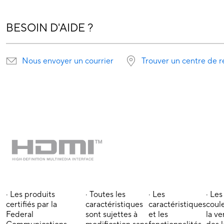
BESOIN D'AIDE ?
Nous envoyer un courrier
Trouver un centre de r
· Les produits
· Toutes les
· Les
· Les
certifiés par la
caractéristiques
caractéristiques
coul
Federal
sont sujettes à
et les
la ve