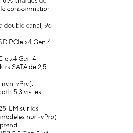
r des charges de
aible consommation
ouble canal, 96
SSD PCIe x4 Gen 4
CIe x4 Gen 4
durs SATA de 2,5
 non-vPro),
oth 5.3 via les
225-LM sur les
s modèles non-vPro)
mprend