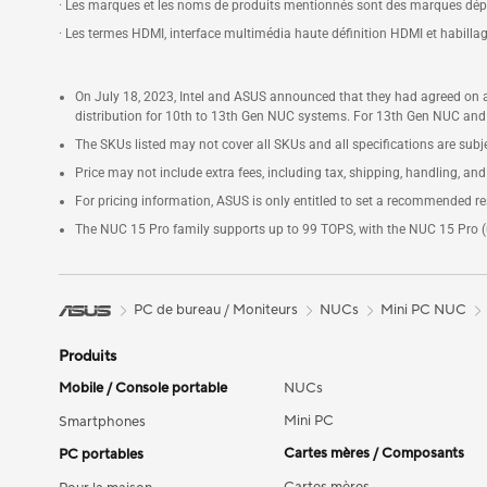
· Les marques et les noms de produits mentionnés sont des marques dépos
· Les termes HDMI, interface multimédia haute définition HDMI et habil
On July 18, 2023, Intel and ASUS announced that they had agreed on a
distribution for 10th to 13th Gen NUC systems. For 13th Gen NUC and
The SKUs listed may not cover all SKUs and all specifications are subje
Price may not include extra fees, including tax, shipping, handling, and
For pricing information, ASUS is only entitled to set a recommended resal
The NUC 15 Pro family supports up to 99 TOPS, with the NUC 15 Pro 
PC de bureau / Moniteurs
NUCs
Mini PC NUC
Produits
Mobile / Console portable
NUCs
Mini PC
Smartphones
Cartes mères / Composants
PC portables