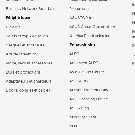
E
Business Network Solutions
Pressroom
N
Périphériques
ASUSTOR Inc.
N
ASUS Cloud Corporation
Claviers
H
UniMax Electronics Inc.
Souris et tapis de souris
a
En savoir plus
Casques et écouteurs
S
AI PC
Kits de streaming
T
Advanced AI PCs
Mode, sacs et accessoires
M
Asus Design Center
Étuis et protections
ASUSPRO
Adaptateurs et chargeurs
Automotive Solutions
Docks, dongles et câbles
AVC Licensing Notice
ASUS Blog
Armoury Crate
Aura