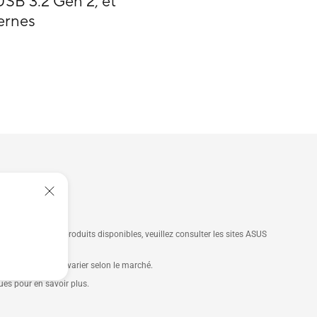
 USB 3.2 Gen 2, et
ernes
ations sur les produits disponibles, veuillez consulter les sites ASUS
 des produits peut varier selon le marché.
ques pour en savoir plus.