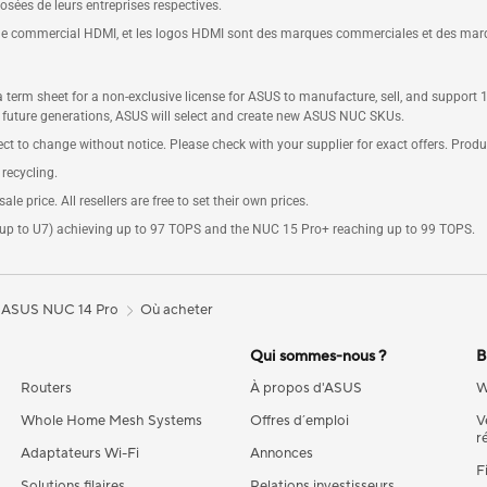
ées de leurs entreprises respectives.
lage commercial HDMI, et les logos HDMI sont des marques commerciales et des mar
 term sheet for a non-exclusive license for ASUS to manufacture, sell, and support
 future generations, ASUS will select and create new ASUS NUC SKUs.
ct to change without notice. Please check with your supplier for exact offers. Produ
 recycling.
e price. All resellers are free to set their own prices.
(up to U7) achieving up to 97 TOPS and the NUC 15 Pro+ reaching up to 99 TOPS.
ASUS NUC 14 Pro
Où acheter
Qui sommes-nous ?
B
Routers
À propos d'ASUS
W
Whole Home Mesh Systems
Offres d´emploi
V
r
Adaptateurs Wi-Fi
Annonces
F
Solutions filaires
Relations investisseurs