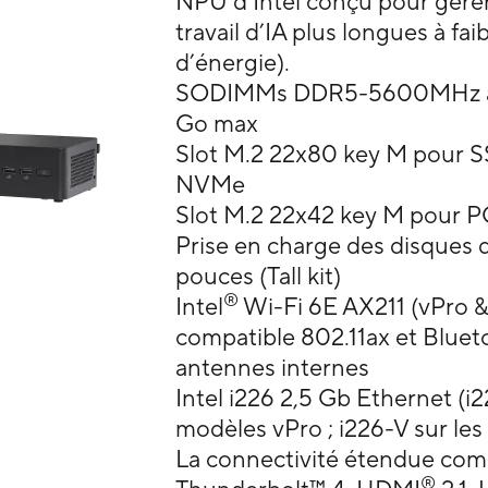
NPU d’Intel conçu pour gére
travail d’IA plus longues à f
d’énergie).
SODIMMs DDR5-5600MHz à d
Go max
Slot M.2 22x80 key M pour 
NVMe
Slot M.2 22x42 key M pour P
Prise en charge des disques 
pouces (Tall kit)
®
Intel
Wi-Fi 6E AX211 (vPro &
compatible 802.11ax et Blueto
antennes internes
Intel i226 2,5 Gb Ethernet (i
modèles vPro ; i226-V sur le
La connectivité étendue co
®