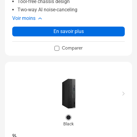
Tool-free chassis design
Two-way AI noise-canceling
Voir moins
En savoir plus
Comparer
Black
9L