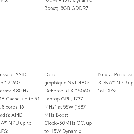
OPS;
100W + 15W Dynamic
Boost), 8GB GDDR7;
cesseur:AMD
Carte
Neural Process
en™ 7 260
graphique:NVIDIA®
XDNA™ NPU up 
essor 3.8GHz
GeForce RTX™ 5060
16TOPS;
B Cache, up to 5.1
Laptop GPU, 1737
 8 cores, 16
MHz* at 55W (1687
eads); AMD
MHz Boost
A™ NPU up to
Clock+50MHz OC, up
OPS;
to 115W Dynamic