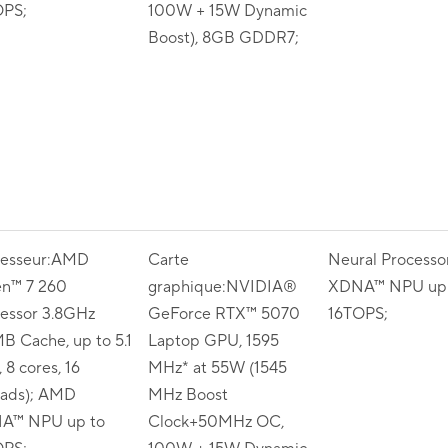
OPS;
100W + 15W Dynamic
Boost), 8GB GDDR7;
cesseur:AMD
Carte
Neural Process
en™ 7 260
graphique:NVIDIA®
XDNA™ NPU up 
essor 3.8GHz
GeForce RTX™ 5070
16TOPS;
B Cache, up to 5.1
Laptop GPU, 1595
 8 cores, 16
MHz* at 55W (1545
eads); AMD
MHz Boost
A™ NPU up to
Clock+50MHz OC,