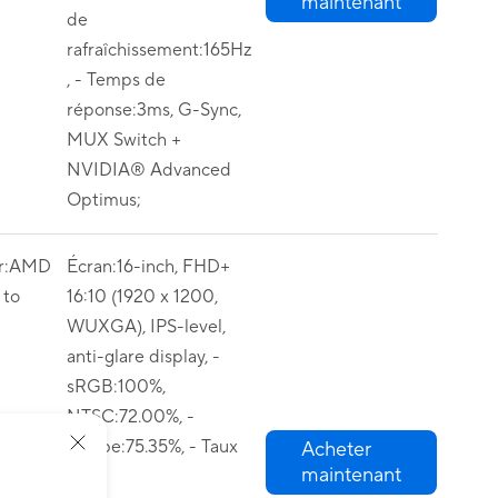
maintenant
de
rafraîchissement:165Hz
, - Temps de
réponse:3ms, G-Sync,
MUX Switch +
NVIDIA® Advanced
Optimus;
or:AMD
Écran:16-inch, FHD+
to
16:10 (1920 x 1200,
WUXGA), IPS-level,
anti-glare display, -
sRGB:100%,
NTSC:72.00%, -
Adobe:75.35%, - Taux
Acheter
maintenant
de