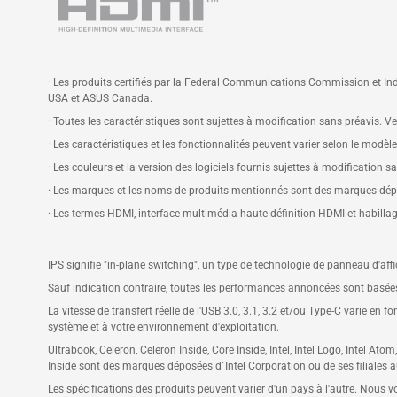
· Les produits certifiés par la Federal Communications Commission et Ind
USA et ASUS Canada.
· Toutes les caractéristiques sont sujettes à modification sans préavis. Veu
· Les caractéristiques et les fonctionnalités peuvent varier selon le modèl
· Les couleurs et la version des logiciels fournis sujettes à modification s
· Les marques et les noms de produits mentionnés sont des marques dépos
· Les termes HDMI, interface multimédia haute définition HDMI et habil
IPS signifie "in-plane switching", un type de technologie de panneau d'af
Sauf indication contraire, toutes les performances annoncées sont basées 
La vitesse de transfert réelle de l'USB 3.0, 3.1, 3.2 et/ou Type-C varie en 
système et à votre environnement d'exploitation.
Ultrabook, Celeron, Celeron Inside, Core Inside, Intel, Intel Logo, Intel Atom
Inside sont des marques déposées d´Intel Corporation ou de ses filiales a
Les spécifications des produits peuvent varier d'un pays à l'autre. Nous