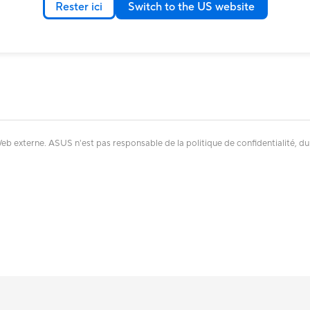
Boost), 8GB GDDR7;
Rester ici
Switch to the US website
eb externe. ASUS n'est pas responsable de la politique de confidentialité, du