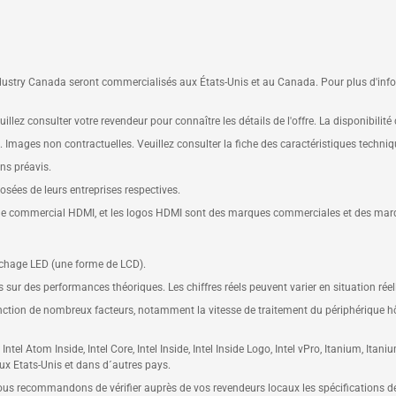
ustry Canada seront commercialisés aux États-Unis et au Canada. Pour plus d'inform
illez consulter votre revendeur pour connaître les détails de l'offre. La disponibilité
e. Images non contractuelles. Veuillez consulter la fiche des caractéristiques techni
ans préavis.
ées de leurs entreprises respectives.
lage commercial HDMI, et les logos HDMI sont des marques commerciales et des mar
fichage LED (une forme de LCD).
sur des performances théoriques. Les chiffres réels peuvent varier en situation réel
fonction de nombreux facteurs, notamment la vitesse de traitement du périphérique hôte
, Intel Atom Inside, Intel Core, Intel Inside, Intel Inside Logo, Intel vPro, Itanium, It
ux Etats-Unis et dans d´autres pays.
 vous recommandons de vérifier auprès de vos revendeurs locaux les spécifications d