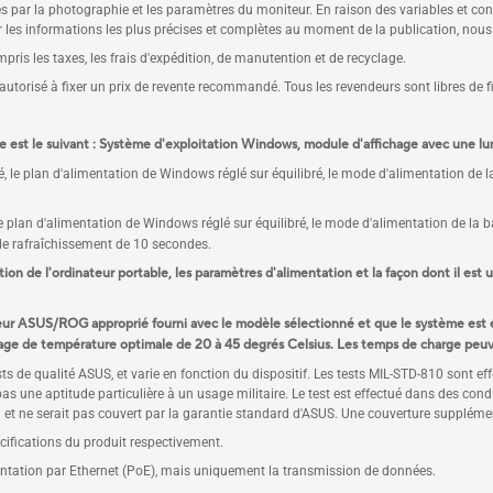
 par la photographie et les paramètres du moniteur. En raison des variables et cond
 les informations les plus précises et complètes au moment de la publication, nous 
mpris les taxes, les frais d'expédition, de manutention et de recyclage.
utorisé à fixer un prix de revente recommandé. Tous les revendeurs sont libres de fi
 est le suivant : Système d'exploitation Windows, module d'affichage avec une lumi
é, le plan d'alimentation de Windows réglé sur équilibré, le mode d'alimentation de 
e plan d'alimentation de Windows réglé sur équilibré, le mode d'alimentation de la barr
e rafraîchissement de 10 secondes.
ation de l'ordinateur portable, les paramètres d'alimentation et la façon dont il est
teur ASUS/ROG approprié fourni avec le modèle sélectionné et que le système est 
age de température optimale de 20 à 45 degrés Celsius. Les temps de charge peuven
ts de qualité ASUS, et varie en fonction du dispositif. Les tests MIL-STD-810 sont e
as une aptitude particulière à un usage militaire. Le test est effectué dans des co
l et ne serait pas couvert par la garantie standard d'ASUS. Une couverture supplém
écifications du produit respectivement.
entation par Ethernet (PoE), mais uniquement la transmission de données.