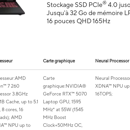
®
Stockage SSD PCIe
4.0 jusq
Jusqu'à 32 Go de mémoire
16 pouces QHD 165Hz
esseur
Carte graphique
Neural Processor
cesseur:AMD
Carte
Neural Process
en™ 7 260
graphique:NVIDIA®
XDNA™ NPU up 
essor 3.8GHz
GeForce RTX™ 5070
16TOPS;
B Cache, up to 5.1
Laptop GPU, 1595
 8 cores, 16
MHz* at 55W (1545
eads); AMD
MHz Boost
A™ NPU up to
Clock+50MHz OC,