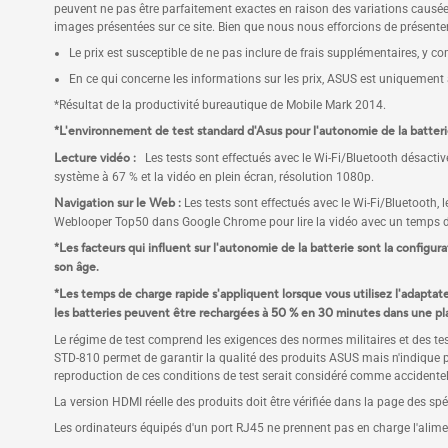
peuvent ne pas être parfaitement exactes en raison des variations causées
images présentées sur ce site. Bien que nous nous efforcions de présenter
Le prix est susceptible de ne pas inclure de frais supplémentaires, y co
En ce qui concerne les informations sur les prix, ASUS est uniquement a
*Résultat de la productivité bureautique de Mobile Mark 2014.
*L'environnement de test standard d'Asus pour l'autonomie de la batterie
Lecture vidéo :
Les tests sont effectués avec le Wi-Fi/Bluetooth désactiv
système à 67 % et la vidéo en plein écran, résolution 1080p.
Navigation sur le Web :
Les tests sont effectués avec le Wi-Fi/Bluetooth, l
Weblooper Top50 dans Google Chrome pour lire la vidéo avec un temps d
*Les facteurs qui influent sur l'autonomie de la batterie sont la configur
son âge.
*Les temps de charge rapide s'appliquent lorsque vous utilisez l'adapta
les batteries peuvent être rechargées à 50 % en 30 minutes dans une pl
Le régime de test comprend les exigences des normes militaires et des tes
STD-810 permet de garantir la qualité des produits ASUS mais n'indique p
reproduction de ces conditions de test serait considéré comme accidente
La version HDMI réelle des produits doit être vérifiée dans la page des sp
Les ordinateurs équipés d'un port RJ45 ne prennent pas en charge l'alim