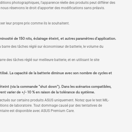
itions photographiques, l'apparence réelle des produits peut différer des
nous réservons le droit d'apporter des modifications sans préavis.
xer leur propre prix comme ils le souhaitent.
nosité de 150 nits, éclairage éteint, et autres paramètres d'application.
la barre des tâches réglé sur économiseur de batterie, le volume du
e des tâches réglé sur meilleure batterie, et en utilisant le site
 utilisé. La capacité de la batterie diminue avec son nombre de cycles et
éteint (via la commande "shut down"). Dans les scénarios compatibles,
t varier de +/- 10 % en raison de la tolérance du système.
ffectués sur certains produits ASUS uniquement. Notez que le test MIL-
nditions de laboratoire. Tout dommage causé par des tentatives de
entaire est disponible avec ASUS Premium Care.