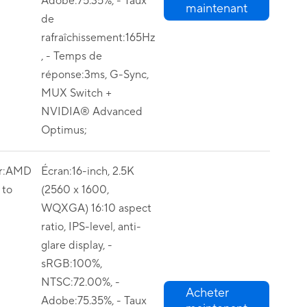
Adobe:75.35%, - Taux
maintenant
de
rafraîchissement:165Hz
, - Temps de
réponse:3ms, G-Sync,
MUX Switch +
NVIDIA® Advanced
Optimus;
or:AMD
Écran:16-inch, 2.5K
to
(2560 x 1600,
WQXGA) 16:10 aspect
ratio, IPS-level, anti-
glare display, -
sRGB:100%,
NTSC:72.00%, -
Acheter
Adobe:75.35%, - Taux