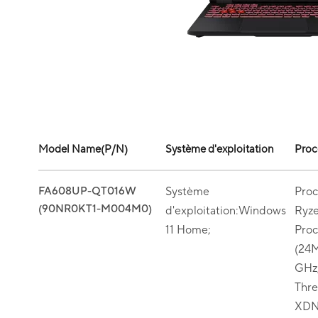
Model Name(P/N)
Système d'exploitation
Proc
FA608UP-QT016W
Système
Pro
(90NR0KT1-M004M0)
d'exploitation:Windows
Ryz
11 Home;
Proc
(24M
GHz,
Thr
XDN