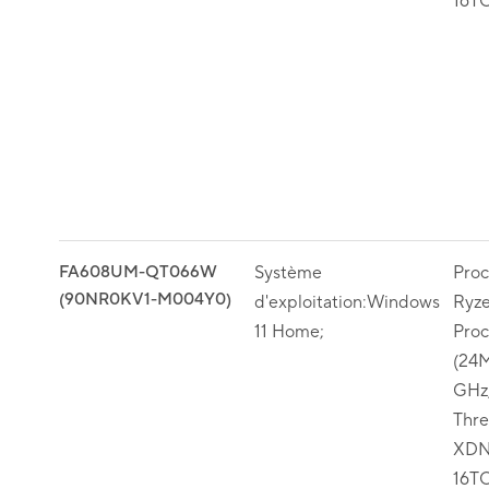
16T
FA608UM-QT066W
Système
Pro
(90NR0KV1-M004Y0)
d'exploitation:Windows
Ryz
11 Home;
Proc
(24M
GHz,
Thr
XDN
16T