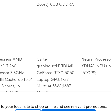
Boost), 8GB GDDR7;
cesseur:AMD
Carte
Neural Process
en™ 7 260
graphique:NVIDIA®
XDNA™ NPU up 
essor 3.8GHz
GeForce RTX™ 5060
16TOPS;
B Cache, up to 5.1
Laptop GPU, 1737
 8 cores, 16
MHz* at 55W (1687
eads); AMD
MHz Boost
A™ NPU up to
Clock+50MHz OC, up
OPS;
to 115W Dynamic
 to your local site to shop online and see relevant promotions.