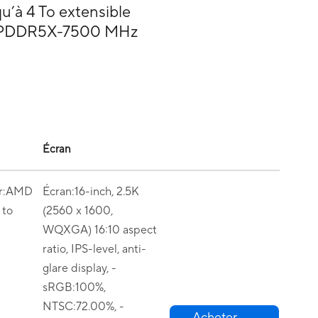
u’à 4 To extensible
 LPDDR5X-7500 MHz
Écran
or:AMD
Écran:16-inch, 2.5K
to
(2560 x 1600,
WQXGA) 16:10 aspect
ratio, IPS-level, anti-
glare display, -
sRGB:100%,
NTSC:72.00%, -
Acheter