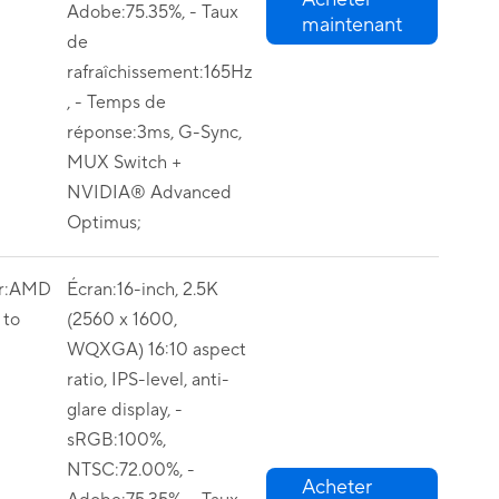
Adobe:75.35%, - Taux
maintenant
de
rafraîchissement:165Hz
, - Temps de
réponse:3ms, G-Sync,
MUX Switch +
NVIDIA® Advanced
Optimus;
or:AMD
Écran:16-inch, 2.5K
to
(2560 x 1600,
WQXGA) 16:10 aspect
ratio, IPS-level, anti-
glare display, -
sRGB:100%,
NTSC:72.00%, -
Acheter