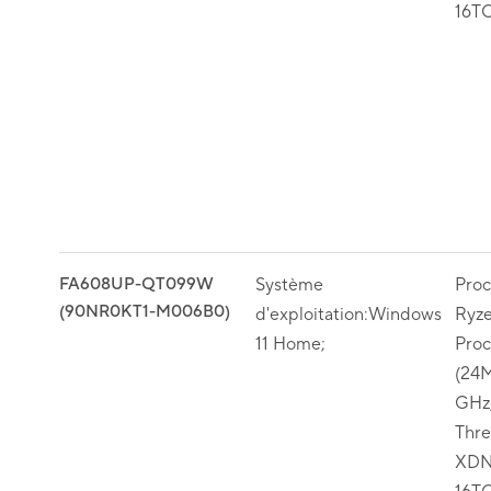
16T
FA608UP-QT099W
Système
Pro
(90NR0KT1-M006B0)
d'exploitation:Windows
Ryz
11 Home;
Proc
(24M
GHz,
Thr
XDN