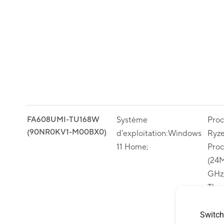
FA608UMI-TU168W
Système
Pro
(90NR0KV1-M00BX0)
d'exploitation:Windows
Ryz
11 Home;
Proc
(24M
GHz,
Thr
XDN
16T
Switch