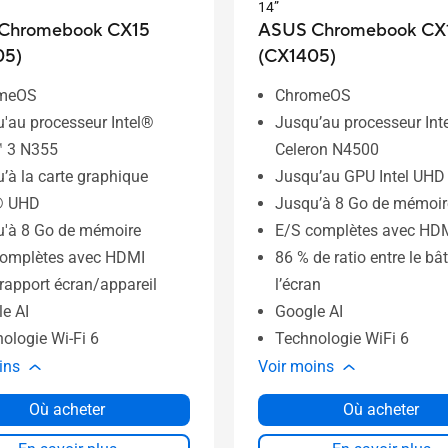
14”
Chromebook CX15
ASUS Chromebook CX
05)
(CX1405)
meOS
ChromeOS
'au processeur Intel®
Jusqu’au processeur Inte
™ 3 N355
Celeron N4500
’à la carte graphique
Jusqu’au GPU Intel UHD
l® UHD
Jusqu’à 8 Go de mémoir
u'à 8 Go de mémoire
E/S complètes avec HD
complètes avec HDMI
86 % de ratio entre le bât
rapport écran/appareil
l’écran
e AI
Google AI
ologie Wi-Fi 6
Technologie WiFi 6
ins
Voir moins
Où acheter
Où acheter