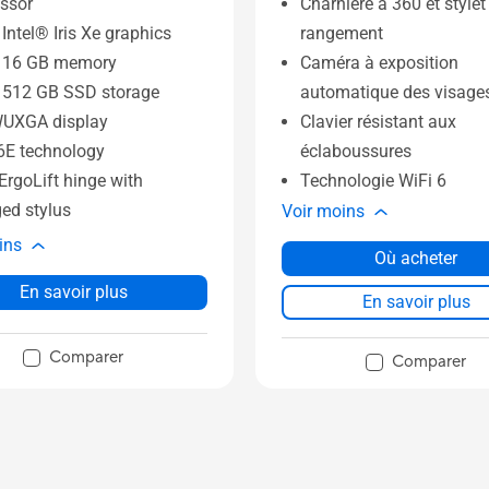
Charnière à 360 et stylet
ssor
rangement
 Intel® Iris Xe graphics
Caméra à exposition
o 16 GB memory
automatique des visage
 512 GB SSD storage
Clavier résistant aux
WUXGA display
éclaboussures
6E technology
Technologie WiFi 6
rgoLift hinge with
ed stylus
Voir moins
ins
Où acheter
En savoir plus
En savoir plus
Comparer
Comparer