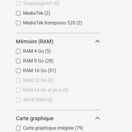
Snapdragon®
(0)
MediaTek
(2)
MediaTek Kompanio 520
(2)
Mémoire (RAM)
RAM 4 Go
(5)
RAM 8 Go
(28)
RAM 16 Go
(51)
RAM 32 Go
(0)
RAM 64 Go et plus
(0)
48GB RAM
(0)
Carte graphique
Carte graphique intégrée
(79)