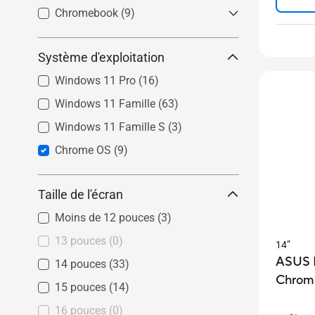
Zenbook S
(0)
Chromebook
Vivobook Pro
(9)
(0)
Zenbook
(0)
Vivobook S
(0)
Chromebook
(5)
Zenbook Flip
(0)
Système d'exploitation
Vivobook
(0)
Chromebook Plus
(2)
Zenbook Duo
(0)
Vivobook Flip
(0)
Chromebook Flip
(3)
Windows 11 Pro
(16)
Vivobook Slate
(0)
Windows 11 Famille
(63)
Windows 11 Famille S
(3)
Chrome OS
(9)
Taille de l'écran
Moins de 12 pouces
(3)
13 pouces
(0)
14”
ASUS 
14 pouces
(33)
Chrom
15 pouces
(14)
16 pouces
(0)