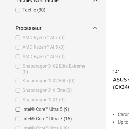
Tactile/ Non tactile
Tactile
(30)
Processeur
AMD Ryzen™ AI 7
(0)
AMD Ryzen™ AI 5
(0)
AMD Ryzen™ AI 9
(0)
Snapdragon® X2 Elite Extreme
(0)
14"
ASUS 
Snapdragon® X2 Elite
(0)
(CX340
Snapdragon® X Elite
(0)
Snapdragon® X1
(0)
Intel® Core™ Ultra 5
(9)
Chro
Intel® Core™ Ultra 7
(15)
Up to
Intel® Core™ Ultra 9
(0)