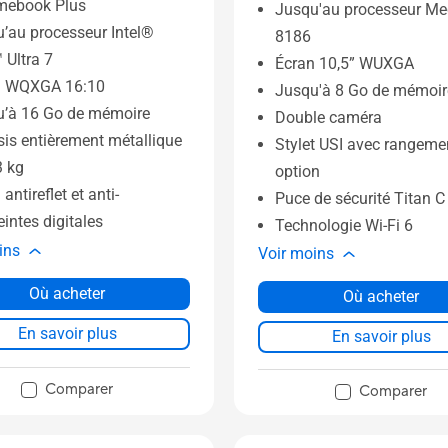
mebook Plus
Jusqu'au processeur M
’au processeur Intel®
8186
 Ultra 7
Écran 10,5” WUXGA
n WQXGA 16:10
Jusqu'à 8 Go de mémoir
u’à 16 Go de mémoire
Double caméra
is entièrement métallique
Stylet USI avec rangeme
3 kg
option
antireflet et anti-
Puce de sécurité Titan C
intes digitales
Technologie Wi-Fi 6
ins
Voir moins
Où acheter
Où acheter
En savoir plus
En savoir plus
Comparer
Comparer