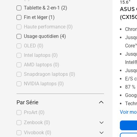
15.6”
Tablette & 2-en-1
(2)
ASUS 
(CX15
Fin et léger
(1)
Haute performance
(0)
Chro
Usage quotidien
(4)
Jusqu
OLED
(0)
Core
Jusqu
Intel laptops
(0)
Inte
AMD laptops
(0)
Jusq
Snapdragon laptops
(0)
E/S 
NVIDIA laptops
(0)
87 % 
Googl
Par Série
Techn
Voir mo
ProArt
(0)
Zenbook
(0)
Vivobook
Zenbook Pro
(0)
(0)