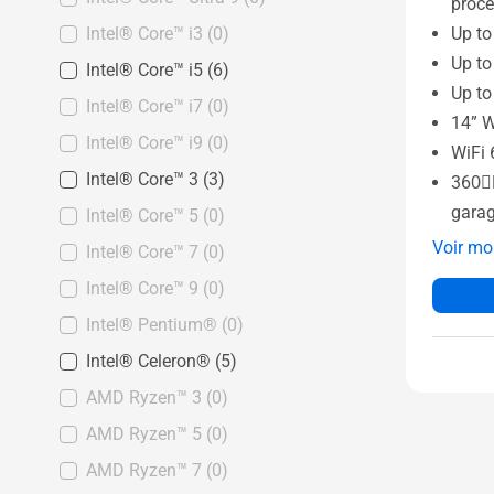
proce
Intel® Core™ i3
(0)
Up to
Up t
Intel® Core™ i5
(6)
Up to
Intel® Core™ i7
(0)
14” 
Intel® Core™ i9
(0)
WiFi 
Intel® Core™ 3
(3)
360〫E
garag
Intel® Core™ 5
(0)
Voir mo
Intel® Core™ 7
(0)
Intel® Core™ 9
(0)
Intel® Pentium®
(0)
Intel® Celeron®
(5)
AMD Ryzen™ 3
(0)
AMD Ryzen™ 5
(0)
AMD Ryzen™ 7
(0)