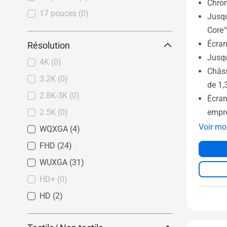
Chro
17 pouces
(0)
Jusqu
Core™
Écra
Résolution
Jusq
4K
(0)
Châss
3.2K
(0)
de 1,
2.8K-3K
(0)
Écran 
empre
2.5K
(0)
Voir mo
WQXGA
(4)
FHD
(24)
WUXGA
(31)
HD+
(0)
HD
(2)