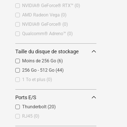
NVIDIA® GeForce® RTX™
(0)
AMD Radeon Vega
(0)
NVIDIA® GeForce®
(0)
Qualcomm® Adreno™
(0)
Taille du disque de stockage
Moins de 256 Go
(6)
256 Go - 512 Go
(44)
1 To et plus
(0)
Ports E/S
Thunderbolt
(20)
RJ45
(0)