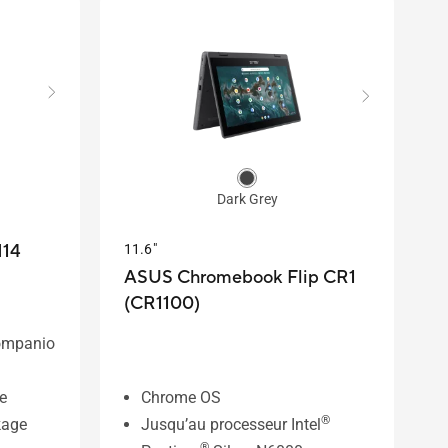
Dark Grey
14
11.6"
ASUS Chromebook Flip CR1
(CR1100)
ompanio
e
Chrome OS
®
kage
Jusqu’au processeur Intel
®