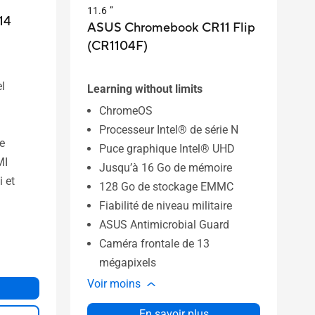
11.6 ”
14
ASUS Chromebook CR11 Flip
(CR1104F)
l
Learning without limits
ChromeOS
Processeur Intel® de série N
e
Puce graphique Intel® UHD
MI
Jusqu’à 16 Go de mémoire
i et
128 Go de stockage EMMC
Fiabilité de niveau militaire
ASUS Antimicrobial Guard
Caméra frontale de 13
mégapixels
Voir moins
En savoir plus