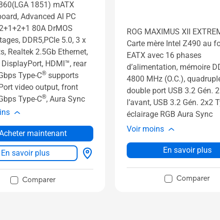
860(LGA 1851) mATX
oard, Advanced AI PC
 12+1+2+1 80A DrMOS
ROG MAXIMUS XII EXTRE
tages, DDR5,PCIe 5.0, 3 x
Carte mère Intel Z490 au f
s, Realtek 2.5Gb Ethernet,
EATX avec 16 phases
, DisplayPort, HDMI™, rear
d’alimentation, mémoire 
®
Gbps Type-C
supports
4800 MHz (O.C.), quadrupl
ort video output, front
double port USB 3.2 Gén. 2
®
Gbps Type-C
, Aura Sync
l’avant, USB 3.2 Gén. 2x2 T
ins
éclairage RGB Aura Sync
Voir moins
Acheter maintenant
En savoir plus
En savoir plus
Comparer
Comparer