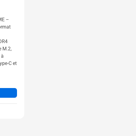
ME –
ormat
DDR4
e M.2,
 à
ype-C et