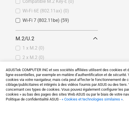
intel B660
(0)
Compatible M.2 Key-E
(0)
intel H610
(0)
Wi-Fi 6E (802.11ax)
(0)
Intel H670
(0)
Wi-Fi 7 (802.11be)
(59)
Intel Q670
(0)
Intel Z790
(0)
M.2/U.2
Intel H770
(0)
1 x M.2
(0)
Intel B760
(0)
2 x M.2
(0)
Intel W790
(0)
3 x M.2
(88)
ASUSTek COMPUTER INC et ses sociétés affiliées utilisent des cookies et d
Intel W680
(0)
ligne essentielles, par exemple en matière d’authentification et de sécurité
4 x M.2
(63)
cookies via votre navigateur, mais cela peut affecter le fonctionnement de c
Intel Z890
(0)
ciblage/publicitaires et intégrés à des vidéos fournis par ASUS ou des tiers.
U.2
(0)
concernant ces types de cookies. Vous pouvez également configurer les pa
Intel B860
(14)
cookies » au bas des pages des sites Web ASUS ou par le biais de votre naviga
5 x M.2
(0)
Intel H810
(0)
Politique de confidentialité ASUS -
« Cookies et technologies similaires »
.
SlimSAS
(0)
Intel W880
(0)
MCIO
(0)
Intel W890
(0)