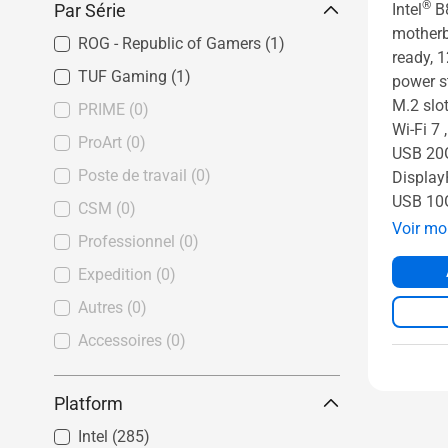
®
Par Série
Intel
B
motherb
ROG - Republic of Gamers
(1)
ready,
TUF Gaming
(1)
power s
M.2 slot
PRIME
(0)
Wi-Fi 7 
ProArt
(0)
USB 20
Poste de travail
(0)
DisplayP
USB 10
CSM
(0)
Voir mo
Professionnel
(0)
Expedition
(0)
Autres
(0)
Accessoires
(0)
Platform
Intel
(285)