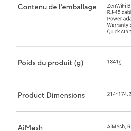
Contenu de l'emballage
ZenWiFi 
RJ-45 cab
Power ada
Warranty 
Quick star
Poids du produit (g)
1341g
Product Dimensions
214*174.
AiMesh
AiMesh, R