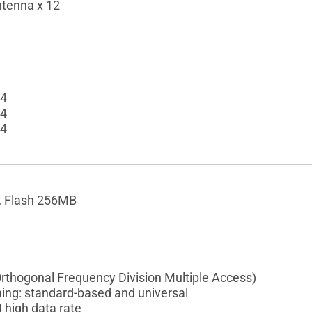
ntenna x 12
x4
x4
x4
, Flash 256MB
thogonal Frequency Division Multiple Access)
ng: standard-based and universal
high data rate