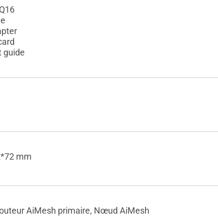
BQ16
le
pter
card
t guide
2*72 mm
outeur AiMesh primaire, Nœud AiMesh