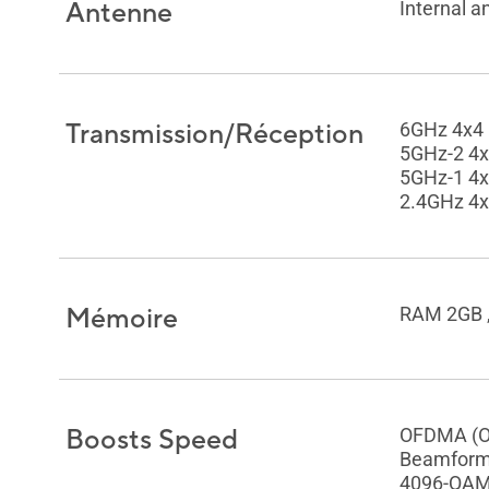
Antenne
Internal a
Transmission/Réception
6GHz 4x4
5GHz-2 4
5GHz-1 4
2.4GHz 4
Mémoire
RAM 2GB 
Boosts Speed
OFDMA (Or
Beamformi
4096-QAM 