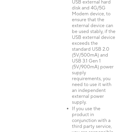
USB external hard
disk and 4G/5G
Modem device, to
ensure that the
external device can
be used stably, if the
USB external device
exceeds the
standard USB 2.0
(5V/500mA) and
USB 3.1 Gen 1
(5V/900mA) power
supply
requirements, you
need to use it with
an independent
external power
supply.
If you use the
product in
conjunction with a
third party service,