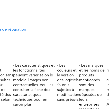
e de réparation
· Les caractéristiques et
· Les
· Les marques
·
t
les fonctionnalités
couleurs et
et les noms de
m
ion sans
peuvent varier selon le
la version
produits
H
nsulter
modèle. Images non
des logiciels
mentionnés
c
ur
contractuelles. Veuillez
fournis
sont des
l
s de
consulter la fiche des
sujettes à
marques
m
ité des
caractéristiques
modification
déposées de
d
 selon
techniques pour en
sans préavis.
leurs
H
savoir plus.
entreprises
A