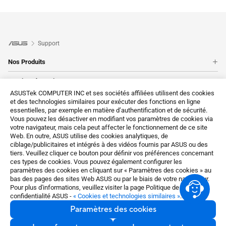
Support
Nos Produits
Téléphones
Service réparation
Ordinateurs portables
ASUSTek COMPUTER INC et ses sociétés affiliées utilisent des cookies
Verifier ma garantie
Cartes mères
Support
et des technologies similaires pour exécuter des fonctions en ligne
Suivre ma réparation status
essentielles, par exemple en matière d’authentification et de sécurité.
Cartes graphiques
Enregistrer mon produit
Vous pouvez les désactiver en modifiant vos paramètres de cookies via
Nous contacter
Trouver un centre de réparation
Ordinateurs de bureau
votre navigateur, mais cela peut affecter le fonctionnement de ce site
Videos support ASUS
Nous appeler
Web. En outre, ASUS utilise des cookies analytiques, de
Moniteurs
ciblage/publicitaires et intégrés à des vidéos fournis par ASUS ou des
Nous ecrire un email
Afficher tous les produits
tiers. Veuillez cliquer ce bouton pour définir vos préférences concernant
MyASUS
ces types de cookies. Vous pouvez également configurer les
paramètres des cookies en cliquant sur « Paramètres des cookies » au
Vos données personnelles
bas des pages des sites Web ASUS ou par le biais de votre navigateur.
Pour plus d'informations, veuillez visiter la page Politique de
About CSR for global
confidentialité ASUS -
« Cookies et technologies similaires »
.
Switzerland / Français
Paramètres des cookies