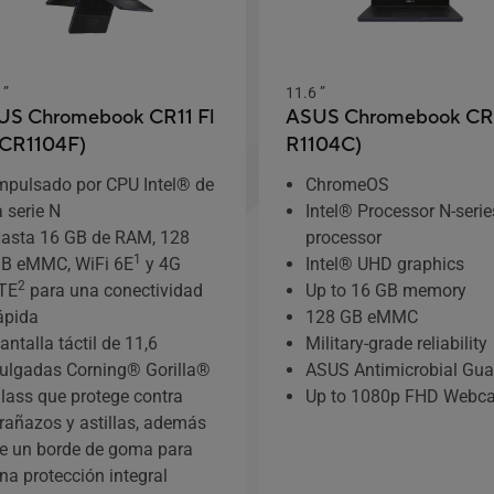
 ”
11.6 ”
US Chromebook CR11 Fl
ASUS Chromebook CR1
(CR1104F)
R1104C)
mpulsado por CPU Intel® de
ChromeOS
a serie N
Intel® Processor N-serie
asta 16 GB de RAM, 128
processor
1
B eMMC, WiFi 6E
y 4G
Intel® UHD graphics
2
TE
para una conectividad
Up to 16 GB memory
ápida
128 GB eMMC
antalla táctil de 11,6
Military-grade reliability
ulgadas Corning® Gorilla®
ASUS Antimicrobial Gua
lass que protege contra
Up to 1080p FHD Webc
rañazos y astillas, además
e un borde de goma para
na protección integral