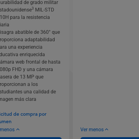
urabilidad de grado militar
3
stadounidense
MIL-STD
10H para la resistencia
iaria
isagra abatible de 360° que
roporciona adaptabilidad
ara una experiencia
ducativa enriquecida
ámara web frontal de hasta
080p FHD y una cámara
rasera de 13 MP que
roporcionan a los
studiantes una calidad de
magen más clara
icitud de compra por
lumen
 menos
Ver menos