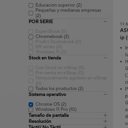
Educación superior
(2)
Pequeñas y medianas empresas
(2)
POR SERIE
11.6
AS
ExpertBook
(0)
Chromebook
(2)
ip 
ProArt Studiobook
(0)
BR series
(0)
I
Windows 11
(0)
l
Stock en tienda
H
Con Stock en eShop
(0)
G
Pre-venta en eShop
(0)
L
Temporalmente agotado en eShop
r
(0)
Todos los productos
(2)
P
Sistema operativo
p
G
Chrome OS
(2)
Windows 11 Pro
(10)
a
Tamaño de pantalla
d
Resolución
u
Táctil/ No Táctil