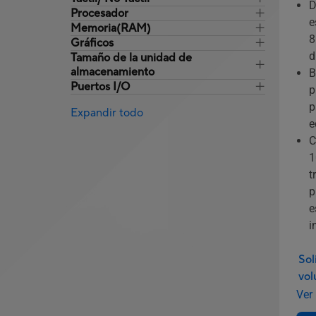
D
Procesador
e
Memoria(RAM)
8
Gráficos
d
Tamaño de la unidad de
almacenamiento
B
Puertos I/O
p
p
Expandir todo
e
C
1
t
p
e
i
Sol
vo
Ver