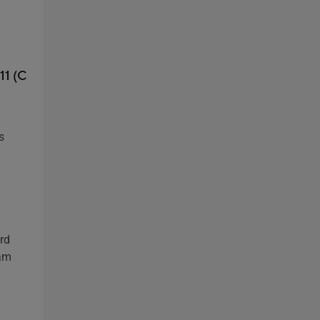
1 (C
s
rd
am