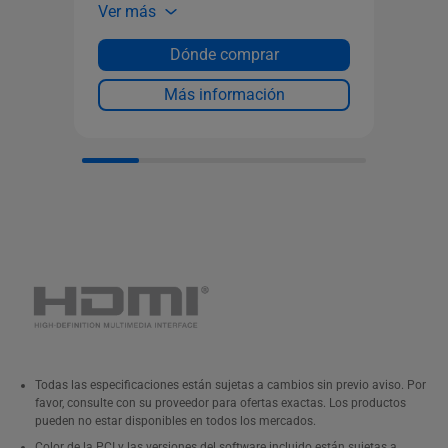
Ver más
1 
Ver 
2,
Dónde comprar
Me
Más información
2 
(DP
4 
1 
1 
1 
1 
mo
1 x
lí
mi
Todas las especificaciones están sujetas a cambios sin previo aviso. Por
1 
favor, consulte con su proveedor para ofertas exactas. Los productos
pueden no estar disponibles en todos los mercados.
Ke
Color de la PCI y las versiones del software incluido están sujetas a