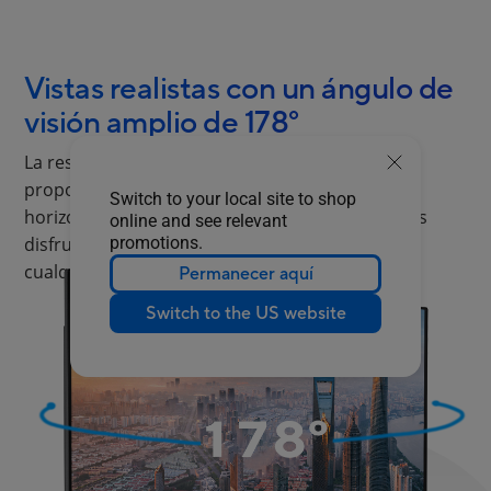
Vistas realistas con un ángulo de
visión amplio de 178°
La resolución Full HD y el panel IPS sin marco
proporcionan ángulos de visión de 178°, tanto
Switch to your local site to shop
horizontal como verticalmente, para que puedas
online and see relevant
promotions.
disfrutar de sus hermosas imágenes desde casi
cualquier dirección.
Permanecer aquí
Switch to the US website