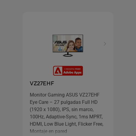
NUE
ASU
VZ27EHF
Monitor Gaming ASUS VZ27EHF
Eye Care – 27 pulgadas Full HD
Wi
(1920 x 1080), IPS, sin marco,
Pr
100Hz, Adaptive-Sync, 1ms MPRT,
AM
HDMI, Low Blue Light, Flicker Free,
Sil
Montaje en pared
Gr