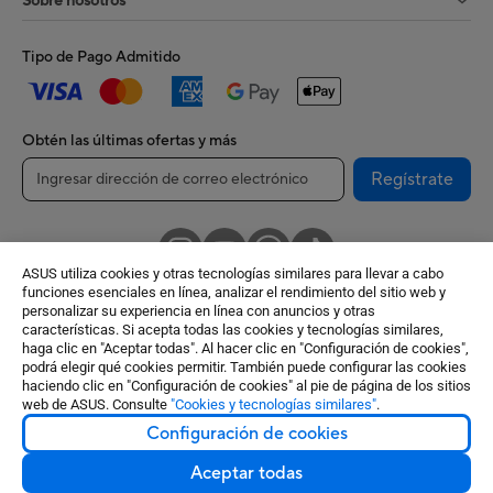
Sobre nosotros
Tipo de Pago Admitido
Obtén las últimas ofertas y más
Regístrate
ASUS utiliza cookies y otras tecnologías similares para llevar a cabo
funciones esenciales en línea, analizar el rendimiento del sitio web y
personalizar su experiencia en línea con anuncios y otras
características. Si acepta todas las cookies y tecnologías similares,
Chile / Español
haga clic en "Aceptar todas". Al hacer clic en "Configuración de cookies",
podrá elegir qué cookies permitir. También puede configurar las cookies
©ASUSTeK Computer Inc. Todos los derechos reservados.
haciendo clic en "Configuración de cookies" al pie de página de los sitios
web de ASUS. Consulte
"Cookies y tecnologías similares"
.
Condiciones de uso
Política de privacidad
Configuración de cookies
Configuración de cookies
Aceptar todas