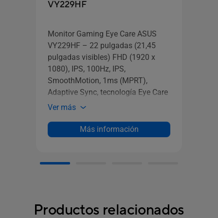
VY229HF
Moni
Eye C
Monitor Gaming Eye Care ASUS
(1920
VY229HF – 22 pulgadas (21,45
100H
pulgadas visibles) FHD (1920 x
HDMI,
1080), IPS, 100Hz, IPS,
Mont
SmoothMotion, 1ms (MPRT),
Ver 
Adaptive Sync, tecnología Eye Care
Plus, Filtro de Luz Azul, Flicker Free,
Ver más
tratamiento antibacteriano
Más información
Productos relacionados