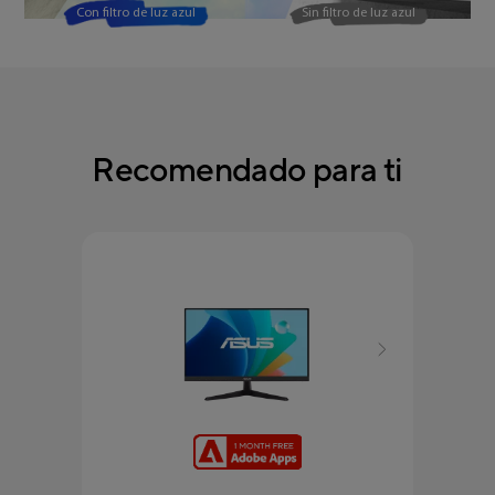
Con filtro de luz azul
Sin filtro de luz azul
Recomendado para ti
VZ2