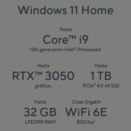
Windows 11 Home
Hasta
Core
™
i9
®
13th generación Intel
Procesador
Hasta
Hasta
RTX
™
3050
1 TB
®
gráficos
PCIe
4.0 x4 SSD
Hasta
Clase Gigabit
32 GB
WiFi 6E
LPDDR5 RAM
802.11ax
7