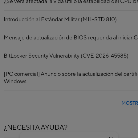
¿Se verá afectada la vida útil o la estabilidad del CPU 
Introducción al Estándar Militar (MIL-STD 810)
Mensaje de actualización de BIOS requerida al iniciar C
BitLocker Security Vulnerability (CVE-2026-45585)
[PC comercial] Anuncio sobre la actualización del certi
Windows
MOSTR
¿NECESITA AYUDA?