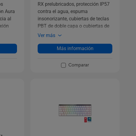
os
RX prelubricados, protección IP57
ón Aura
contra el agua, espuma
cia al
insonorizante, cubiertas de teclas
exión
PBT de doble capa o cubiertas de
e
teclas ABS con recubrimiento UV,
Ver más
teclas de acceso directo para
streaming, controles multifunción,
Más información
tres ángulos de inclinación y
reposamuñecas.
Comparar