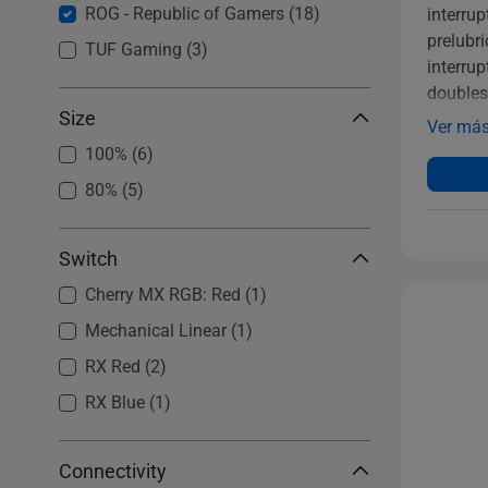
ROG - Republic of Gamers
(18)
interru
prelubr
TUF Gaming
(3)
interru
doubles
Size
panel tá
Ver má
Tipo-C 
100%
(6)
inclinac
80%
(5)
protecto
Switch
Cherry MX RGB: Red
(1)
Mechanical Linear
(1)
RX Red
(2)
RX Blue
(1)
Connectivity