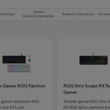
Tarjetas
/Desktops
Redes/IoT/Servidores
Accesor
Madre/Componentes
o Gamer ROG Falchion
ROG Strix Scope RX Te
Gamer
o gamer compacto ROG
Teclado gamer ROG Strix 
n Ace 65% con
RX RGB óptico perfecto pa