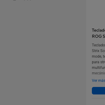
Teclad
ROG St
Teclado
Strix Sc
mode, t
para st
multifun
mecáni
intercam
Ver má
lubrific
teclado
doubles
amortig