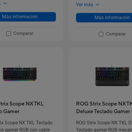
as de duración de las pilas.
inalámbricos, teclas de ac
s
Ver más
rápido extra personalizable
de control de volumen y A
Más información
Más información
inalámbrico.
Comparar
Comparar
rix Scope NX TKL
ROG Strix Scope NX T
do Gamer
Deluxe Teclado Gamer
ix Scope NX TKL Teclado
ROG Strix Scope NX TKL D
co gamer RGB con cable
Teclado gamer RGB mecán