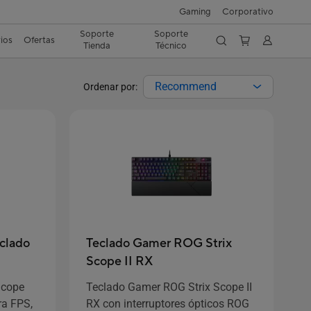
Gaming
Corporativo
Soporte
Soporte
ios
Ofertas
Tienda
Técnico
Recommend
Ordenar por:
clado
Teclado Gamer ROG Strix
Scope II RX
Scope
Teclado Gamer ROG Strix Scope II
ra FPS,
RX con interruptores ópticos ROG