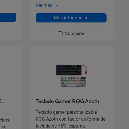
ceso
Ver más
s, rueda
ura Sync
Más información
Comparar
Teclado Gamer ROG Azoth
KL
Teclado gamer personalizable
ROG Azoth con factor de forma de
eluxe:
teclado de 75%, espuma
ico