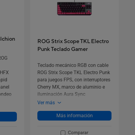
lchion
ROG Strix Scope TKL Electro
Punk Teclado Gamer
 ROG
Teclado mecánico RGB con cable
 HFX
ROG Strix Scope TKL Electro Punk
apid
para juegos FPS, con interruptores
panel
Cherry MX, marco de aluminio e
sondeo
iluminación Aura Sync
 de
Ver más
unta de
Más información
po C,
 y
Comparar