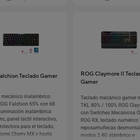
 de inclinación y
muñecas.
ROG Claymore II Tecla
lchion Teclado Gamer
Gamer
 mecánico inalámbrico
Teclado mecánico gamer 
OG Falchion 65% con 68
TKL 80% / 100% ROG Claym
 iluminación inalámbrica
con Switches Mecánicos Ó
c, panel táctil interactivo,
ROG RX, teclado numérico 
otectora para el teclado,
reposamuñecas desmontab
ptores Cherry MX y hasta
modos 2.4G alámbrico e