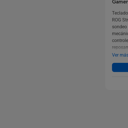
Gamer
Teclado
ROG Stri
sondeo 
mecánic
control
reposa
Ver má