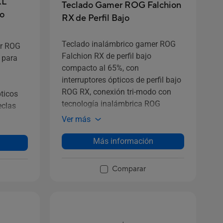
KL
Teclado Gamer ROG Falchion
do
RX de Perfil Bajo
Teclado inalámbrico gamer ROG
er ROG
Falchion RX de perfil bajo
 para
compacto al 65%, con
interruptores ópticos de perfil bajo
ROG RX, conexión tri-modo con
ticos
tecnología inalámbrica ROG
eclas
SpeedNova y receptor Omni,
Ver más
cubierta protectora, espuma
 y
amortiguadora de silicona
Más información
integrada, panel táctil interactivo y
compatibilidad con MacOS.
Comparar