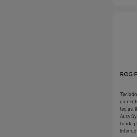
ángulos
reposa
ROG Fa
Teclado
gamer R
teclas,
Aura Syn
funda pr
interru