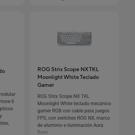
ROG Strix Scope NX TKL
do
Moonlight White Teclado
Gamer
modular
ROG Strix Scope NX TKL
ore II
Moonlight White teclado mecánico
pticos
gamer RGB con cable para juegos
y
FPS, con switches ROG NX, marco
les,
de aluminio e iluminación Aura
Sync