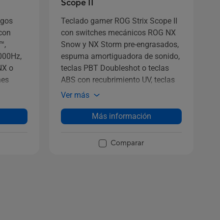
Scope II
egos
Teclado gamer ROG Strix Scope II
 con
con switches mecánicos ROG NX
™,
Snow y NX Storm pre-engrasados,
000Hz,
espuma amortiguadora de sonido,
NX o
teclas PBT Doubleshot o teclas
hes
ABS con recubrimiento UV, teclas
 de
de acceso rápido para streaming,
Ver más
controles multifunción, tres
 de luz
ángulos de inclinación y
Más información
reposamuñecas
Comparar