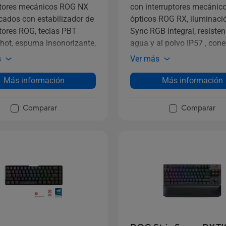
ptores mecánicos ROG NX
con interruptores mecánic
icados con estabilizador de
ópticos ROG RX, iluminaci
ptores ROG, teclas PBT
Sync RGB integral, resisten
hot, espuma insonorizante,
agua y al polvo IP57 , con
ctil interactivo, puertos
USB 2.0, y placa superior d
s
Ver más
duales, tres ángulos de
aleación.
ión del teclado y funda
Más información
Más información
ra.
Comparar
Comparar