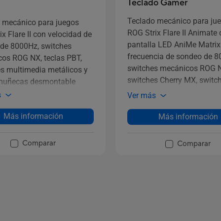
Teclado Gamer
Teclado mecánico para ju
 mecánico para juegos
ROG Strix Flare II Animate
x Flare II con velocidad de
pantalla LED AniMe Matrix
de 8000Hz, switches
frecuencia de sondeo de 8
os ROG NX, teclas PBT,
switches mecánicos ROG 
es multimedia metálicos y
switches Cherry MX, switc
muñecas desmontable
intercambiables, controles
s
Ver más
medios metálicos y un
reposamuñecas con difusor
Más información
Más información
Comparar
Comparar