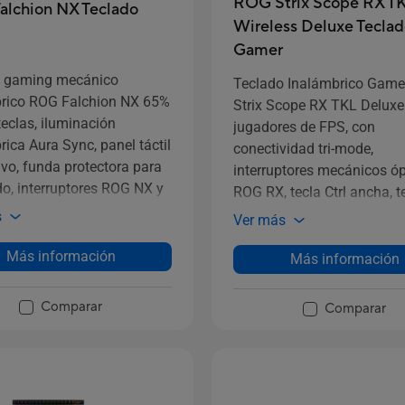
ROG Strix Scope RX T
lchion NX Teclado
Wireless Deluxe Tecla
Gamer
o gaming mecánico
Teclado Inalámbrico Gam
rico ROG Falchion NX 65%
Strix Scope RX TKL Deluxe
teclas, iluminación
jugadores de FPS, con
ica Aura Sync, panel táctil
conectividad tri-mode,
ivo, funda protectora para
interruptores mecánicos óp
do, interruptores ROG NX y
ROG RX, tecla Ctrl ancha, t
50 horas de duración de
PBT, Aura Sync RGB,
s
Ver más
reposamuñecas magnético
Más información
placa superior de aleación.
Más información
Comparar
Comparar