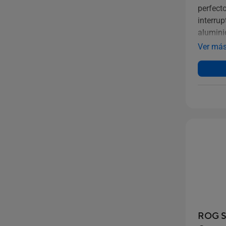
perfect
interru
alumini
Ver má
ROG St