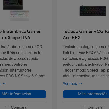
o Inalámbrico Gamer
Teclado Gamer ROG Fa
rix Scope II 96
Ace HFX
 inalámbrico gamer ROG
Teclado analógico gamer
ope II 96con conexión tri-
Falchion Ace HFX 65% con
eclas de acceso rápido
switches magnéticos ROG
reamer, controles
prelubricados, activador R
ción, interruptores
Trigger, modo Speed Tap, 
cos ROG NX Snow & Storm
táctil interactivo, tasa de 
biables en caliente y pre-
de 8000 Hz, amortiguación
s
Ver más
ados, estabilizadores de
cinco capas y montaje de j
 ROG, tapas de teclado PBT
silicona, puertos duales Ti
Más información
Más información
hot y espuma
tres ángulos de inclinación
uadora de silicona, tres
cubierta protectora
Comparar
Comparar