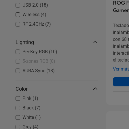
ROG Fa
USB 2.0
(18)
Gamer
Wireless
(4)
RF 2.4GHz
(7)
Teclad
inalámb
con 68 
Lighting
inalámbr
Per-Key RGB
(10)
interact
el tecla
5-zones RGB
(0)
hasta 4
Ver má
AURA Sync
(18)
batería.
Color
Pink
(1)
Black
(7)
White
(1)
Grey
(4)