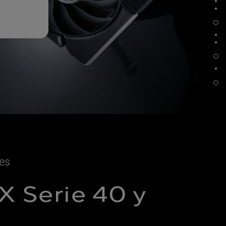
Placa posterior protectora
Soporte de acero inoxidable
GPU TWEAK III
QuantumCloud
Programa de validación de 144 horas
res
 Serie 40 y