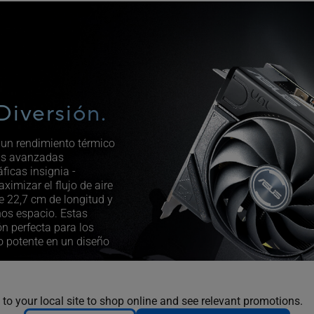
Diversión.
un rendimiento térmico
as avanzadas
áficas insignia -
ximizar el flujo de aire
de 22,7 cm de longitud y
nos espacio. Estas
n perfecta para los
o potente en un diseño
 to your local site to shop online and see relevant promotions.