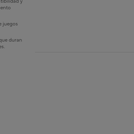
ibilidad y
iento
e juegos
que duran
es.