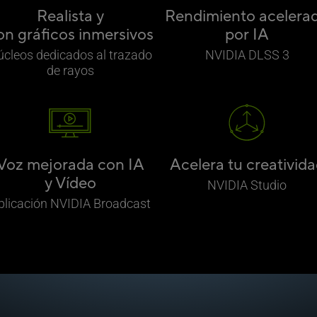
Realista y
Rendimiento acelera
on gráficos inmersivos
por IA
cleos dedicados al trazado
NVIDIA DLSS 3
de rayos
Voz mejorada con IA
Acelera tu creativid
y Vídeo
NVIDIA Studio
plicación NVIDIA Broadcast