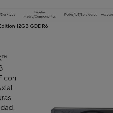
Tarjetas
/Desktops
Redes/IoT/Servidores
Accesor
Madre/Componentes
Edition 12GB GDDR6
X™
B
F con
xial-
uras
idad.