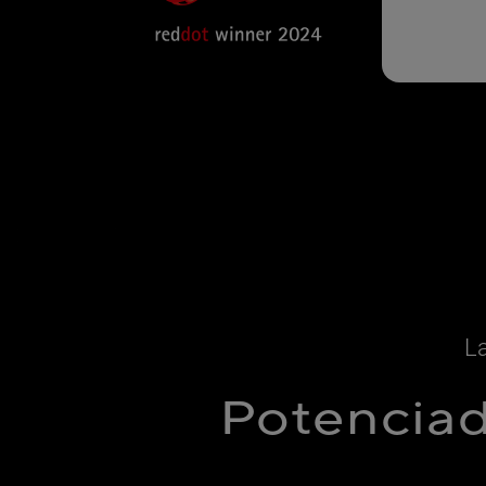
La
Potenciad