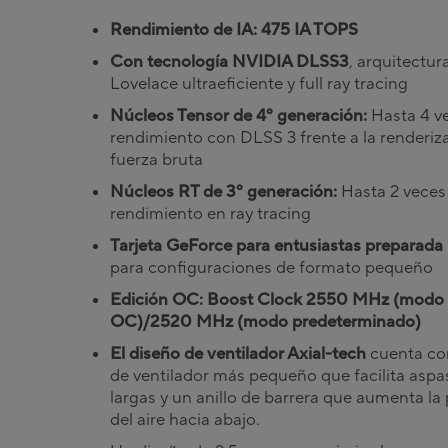
Rendimiento de IA: 475 IA TOPS
Con tecnología NVIDIA DLSS3
, arquitectur
Lovelace ultraeficiente y full ray tracing
Núcleos Tensor de 4º generación:
Hasta 4 ve
rendimiento con DLSS 3 frente a la renderiz
fuerza bruta
Núcleos RT de 3º generación:
Hasta 2 vece
rendimiento en ray tracing
Tarjeta GeForce para entusiastas preparada
para configuraciones de formato pequeño
Edición OC: Boost Clock 2550 MHz (modo
OC)/2520 MHz (modo predeterminado)
El diseño de ventilador Axial-tech
cuenta co
de ventilador más pequeño que facilita asp
largas y un anillo de barrera que aumenta la
del aire hacia abajo.