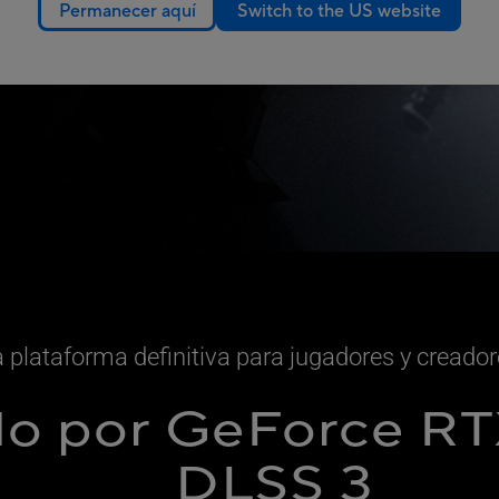
Permanecer aquí
Switch to the US website
 plataforma definitiva para jugadores y creado
o por GeForce RTX
DLSS 3