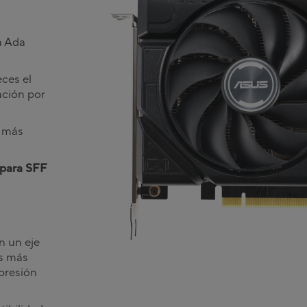
a Ada
ces el
ación por
s más
 para SFF
n un eje
as más
 presión