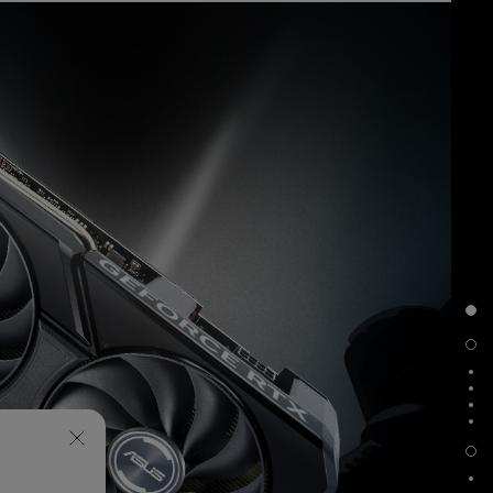
Diseño de ventilador Axial-tech
0dB Tecnología
Rodamientos dobles de bolas para ventiladores
Diseño de 2,5 ranuras
Tecnología Auto-Extreme