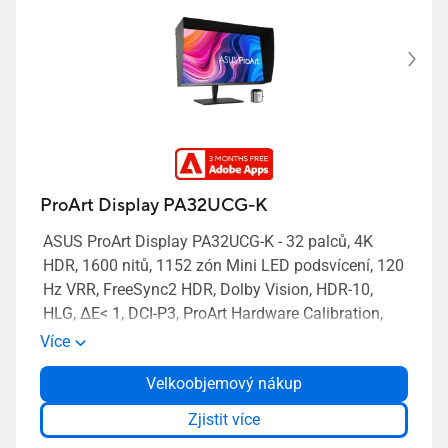
ProArt Display PA32UCG-K
ASUS ProArt Display PA32UCG-K - 32 palců, 4K
HDR, 1600 nitů, 1152 zón Mini LED podsvícení, 120
Hz VRR, FreeSync2 HDR, Dolby Vision, HDR-10,
HLG, ΔE< 1, DCI-P3, ProArt Hardware Calibration,
Thunderbolt™ 3, HDMI(v2.1), VESA DisplayHDR
Více
1400
Velkoobjemový nákup
Zjistit více