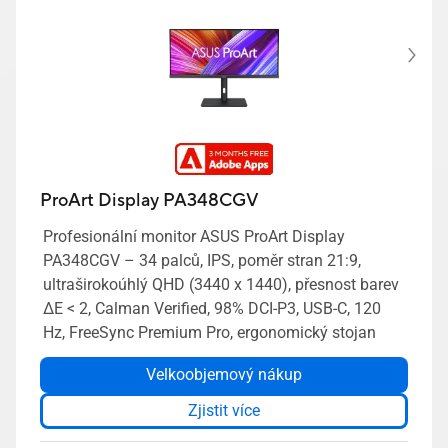
ProArt Display PA348CGV
Profesionální monitor ASUS ProArt Display
PA348CGV – 34 palců, IPS, poměr stran 21:9,
ultraširokoúhlý QHD (3440 x 1440), přesnost barev
ΔE < 2, Calman Verified, 98% DCI-P3, USB-C, 120
Hz, FreeSync Premium Pro, ergonomický stojan
Velkoobjemový nákup
Zjistit více