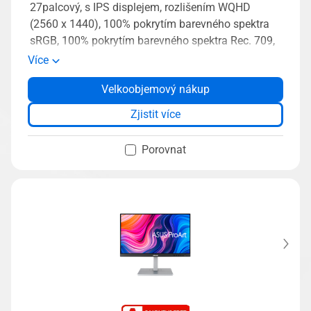
27palcový, s IPS displejem, rozlišením WQHD
(2560 x 1440), 100% pokrytím barevného spektra
sRGB, 100% pokrytím barevného spektra Rec. 709,
s barevnou přesností ΔE < 2, ověřený společností
Více
Calman, s konektorem USB-C, sériové zapojení přes
Velkoobjemový nákup
DisplayPort, ergonomickým stojanem, s nástroji
ProArt Preset a ProArt Palette
Zjistit více
Porovnat