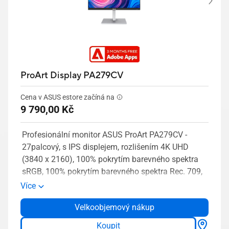
ProArt Display PA279CV
Cena v ASUS estore začíná na
9 790,00 Kč
Profesionální monitor ASUS ProArt PA279CV -
27palcový, s IPS displejem, rozlišením 4K UHD
(3840 x 2160), 100% pokrytím barevného spektra
sRGB, 100% pokrytím barevného spektra Rec. 709,
s barevnou přesností ΔE < 2, ověřený společností
Více
Calman, s konektorem USB-C, ergonomickým
Velkoobjemový nákup
stojanem, s nástroji ProArt Preset a ProArt Palette
Koupit