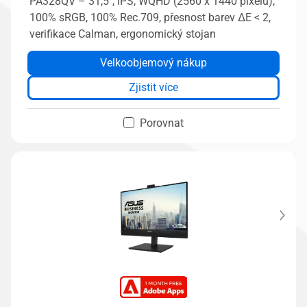
PA328QV – 31,5", IPS, WQHD (2560 x 1440 pixelů),
100% sRGB, 100% Rec.709, přesnost barev ΔE < 2,
verifikace Calman, ergonomický stojan
Velkoobjemový nákup
Zjistit více
Porovnat