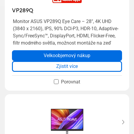
VP289Q
Monitor ASUS VP289Q Eye Care – 28", 4K UHD
(3840 x 2160), IPS, 90% DCI-P3, HDR-10, Adaptive-
Sync/FreeSync™, DisplayPort, HDMI, Flicker-Free,
filtr modrrého světla, možnost montáže na zeď
Velkoobjemový nákup
Zjistit více
Porovnat