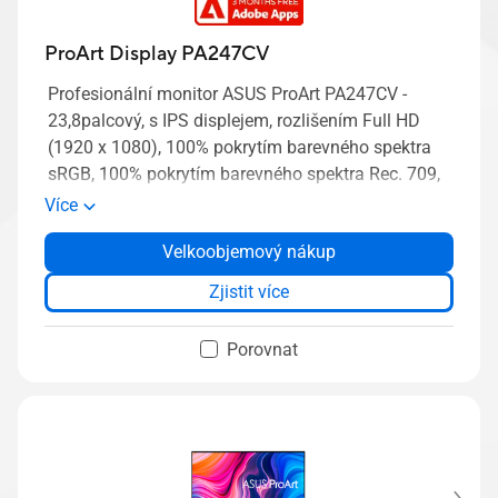
ProArt Display PA247CV
Profesionální monitor ASUS ProArt PA247CV -
23,8palcový, s IPS displejem, rozlišením Full HD
(1920 x 1080), 100% pokrytím barevného spektra
sRGB, 100% pokrytím barevného spektra Rec. 709,
s barevnou přesností ΔE < 2, ověřený společností
Více
Calman, s konektorem USB-C, sériové zapojení přes
Velkoobjemový nákup
DisplayPort, ergonomickým stojanem, s nástroji
ProArt Preset a ProArt Palette
Zjistit více
Porovnat