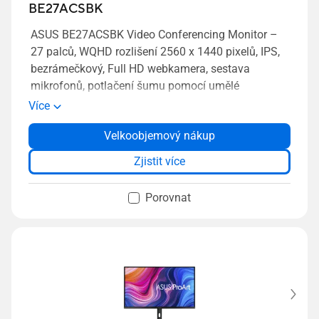
BE27ACSBK
ASUS BE27ACSBK Video Conferencing Monitor –
27 palců, WQHD rozlišení 2560 x 1440 pixelů, IPS,
bezrámečkový, Full HD webkamera, sestava
mikrofonů, potlačení šumu pomocí umělé
inteligence, Zoom certifikace, automatická
Více
expozice obličeje, USB-C, stereo reproduktory,
Velkoobjemový nákup
nastavitelná výška, ergonomický design, HDMI,
technologie Eye Care, Low Blue Light a Flicker Free,
Zjistit více
možnost montáže na zeď
Porovnat