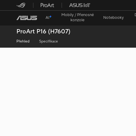
Mobily / Přenosné
AI
Notebooky
konzole
ProArt P16 (H7607)
Přehled
Specifikace