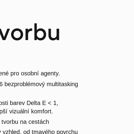
tvorbu
ené pro osobní agenty.
16 bezproblémový multitasking
sti barev Delta E < 1,
pší vizuální komfort.
 tvorbu na cestách
vý vzhled, od tmavého povrchu