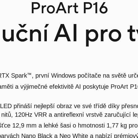
ProArt P16
uční AI pro 
™
RTX Spark
, první Windows počítače na světě urč
měti a výjimečné efektivitě AI poskytuje ProArt P
D přináší nejlepší obraz ve své třídě díky přesno
itů, 120Hz VRR a antireflexní vrstvě zaručující le
ušťce 12,9 mm a lehké šasi o hmotnosti 1,77 kg pro
v barvách Nano Black a Neo White a nabízí prémio