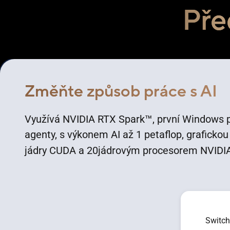
Pře
Změňte způsob práce s AI
™
Využívá NVIDIA RTX Spark
, první Windows 
agenty, s výkonem AI až 1 petaflop, graficko
jádry CUDA a 20jádrovým procesorem NVIDI
Switch