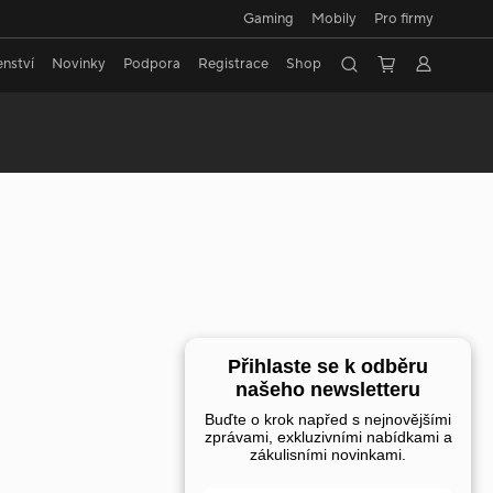
Gaming
Mobily
Pro firmy
enství
Novinky
Podpora
Registrace
Shop
Přihlaste se k odběru
našeho newsletteru
Buďte o krok napřed s nejnovějšími
zprávami, exkluzivními nabídkami a
zákulisními novinkami.