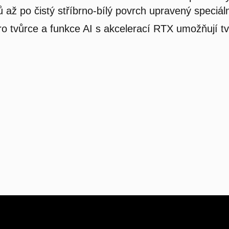
ů až po čistý stříbrno-bílý povrch upravený speciá
ro tvůrce a funkce AI s akcelerací RTX umožňují t