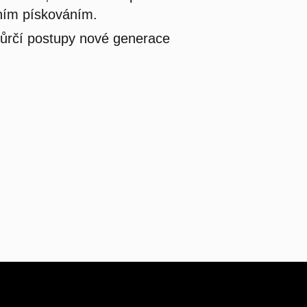
lním pískováním.
vůrčí postupy nové generace