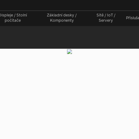
Displeje / Stolní
Základní desky /
Sítě / IoT /
Přísluš
počítače
Komponenty
Servery