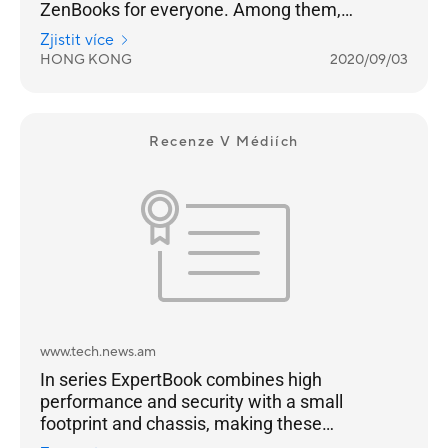
ZenBooks for everyone. Among them,
ZenBook Flip S and ZenBook S have a black
Zjistit více
gold body with a red copper diamond cut
HONG KONG
2020/09/03
frame, which is extremely eye-catching.
Recenze V Médiích
www.tech.news.am
In series ExpertBook combines high
performance and security with a small
footprint and chassis, making these
notebooks a bright choice for business