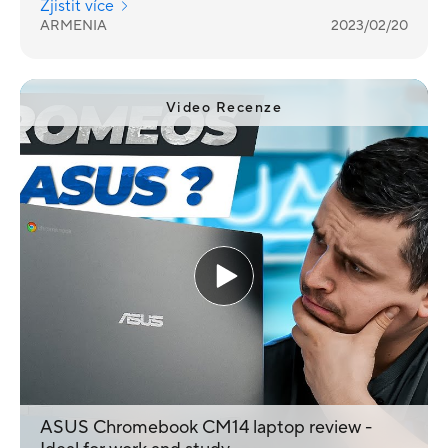
Zjistit více
representatives.
ARMENIA
2023/02/20
Video Recenze
ASUS Chromebook CM14 laptop review -