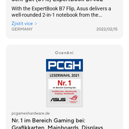
With the ExpertBook B7 Flip, Asus delivers a
well-rounded 2-in-1 notebook from the
premium business segment.
Zjistit více
GERMANY
2022/02/15
Ocenění
pcgameshardware.de
Nr. 1 im Bereich Gaming bei:
Grafikkarten, Mainboards, Displays,