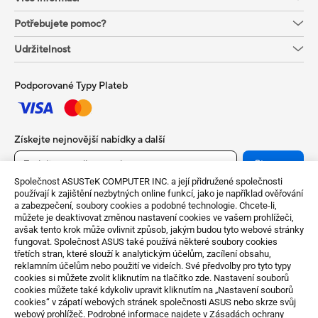
Potřebujete pomoc?
Udržitelnost
Podporované Typy Plateb
Získejte nejnovější nabídky a další
Sign up
Společnost ASUSTeK COMPUTER INC. a její přidružené společnosti
používají k zajištění nezbytných online funkcí, jako je například ověřování
a zabezpečení, soubory cookies a podobné technologie. Chcete-li,
můžete je deaktivovat změnou nastavení cookies ve vašem prohlížeči,
avšak tento krok může ovlivnit způsob, jakým budou tyto webové stránky
fungovat. Společnost ASUS také používá některé soubory cookies
třetích stran, které slouží k analytickým účelům, zacílení obsahu,
reklamním účelům nebo použití ve videích. Své předvolby pro tyto typy
cookies si můžete zvolit kliknutím na tlačítko zde. Nastavení souborů
cookies můžete také kdykoliv upravit kliknutím na „Nastavení souborů
Czech Republic / Čeština
cookies“ v zápatí webových stránek společnosti ASUS nebo skrze svůj
webový prohlížeč. Podrobné informace najdete v Zásadách ochrany