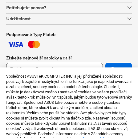
Potřebujete pomoc?
Udržitelnost
Podporované Typy Plateb
Získejte nejnovější nabídky a další
Sign up
Společnost ASUSTeK COMPUTER INC. a její přidružené společnosti
používají k zajištění nezbytných online funkcí, jako je například ověřování
a zabezpečení, soubory cookies a podobné technologie. Chcete-li,
můžete je deaktivovat změnou nastavení cookies ve vašem prohlížeči,
avšak tento krok může ovlivnit způsob, jakým budou tyto webové stránky
fungovat. Společnost ASUS také používá některé soubory cookies
třetích stran, které slouží k analytickým účelům, zacílení obsahu,
reklamním účelům nebo použití ve videích. Své předvolby pro tyto typy
cookies si můžete zvolit kliknutím na tlačítko zde. Nastavení souborů
cookies můžete také kdykoliv upravit kliknutím na „Nastavení souborů
Czech Republic / Čeština
cookies“ v zápatí webových stránek společnosti ASUS nebo skrze svůj
webový prohlížeč. Podrobné informace najdete v Zásadách ochrany