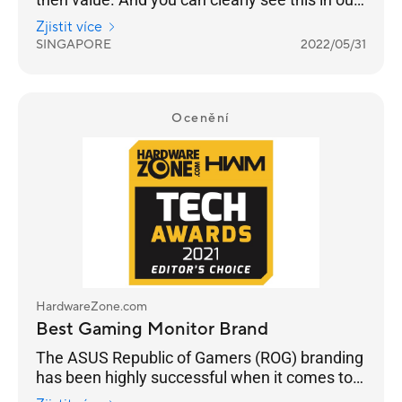
results as ASUS takes Best Gaming Monitor
Zjistit více
Brand with 26% of the votes, while Prism+ is
SINGAPORE
2022/05/31
much further behind at 15%.
Ocenění
HardwareZone.com
Best Gaming Monitor Brand
The ASUS Republic of Gamers (ROG) branding
has been highly successful when it comes to
truly building a sub-brand that targets gamers.