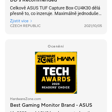
DD´s Recommended
Celkově ASUS TUF Capture Box-CU4K30 dělá
přesně to, co inzeruje. Maximálně jednoduše a
funkčně, řekl bych. Nenapadá mě, jak by se to
Zjistit více
dalo dělat ještě jednodušeji. Asi nejzajímavější
CZECH REPUBLIC
2021/10/05
je prostě pro konzolisty, ale potěší i hráče se
dvěma PC, případně streamery na cestách.
Ocenění
HardwareZone.com
Best Gaming Monitor Brand - ASUS