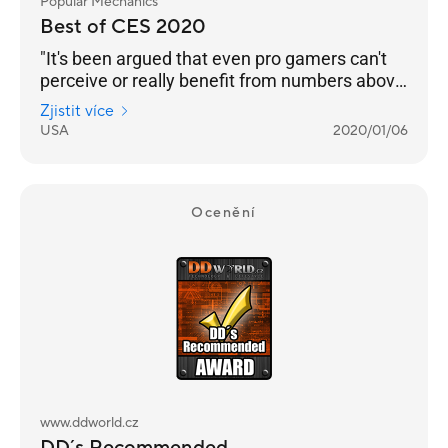
Popular Mechanics
Best of CES 2020
"It's been argued that even pro gamers can't
perceive or really benefit from numbers above
240 Hz. But even if that’s the case, we’re
Zjistit více
happy to see any instance of engineers
USA
2020/01/06
pushing performance into the realm of
unnecessary. Pricing and an on-sale date still
to come."
Ocenění
www.ddworld.cz