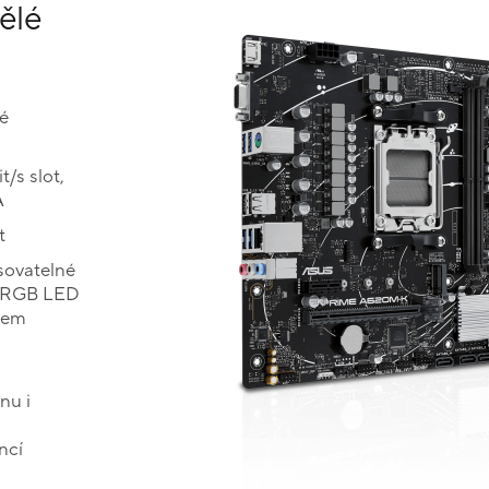
ělé
é
/s slot,
A
t
sovatelné
o RGB LED
rem
nu i
ncí