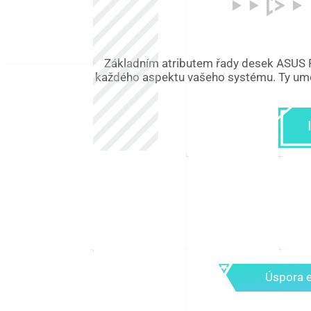
Základním atributem řady desek ASUS PR
každého aspektu vašeho systému. Ty umož
Úspora e