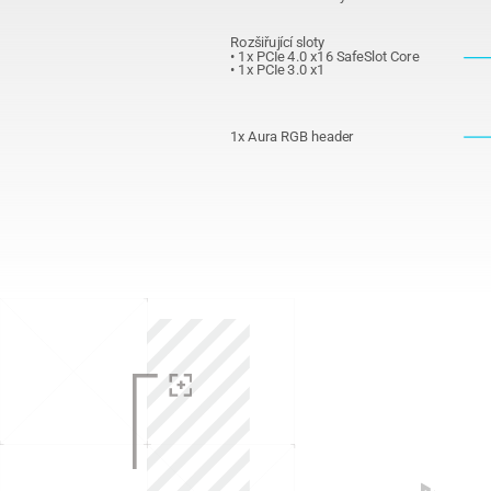
Rozšiřující sloty
• 1x PCIe 4.0 x16 SafeSlot Core
• 1x PCIe 3.0 x1
1x Aura RGB header