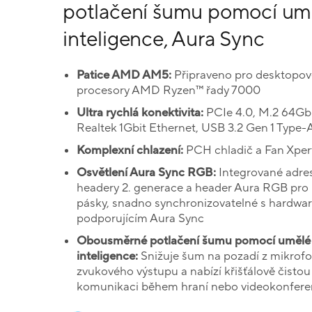
potlačení šumu pomocí um
inteligence, Aura Sync
Patice AMD AM5:
Připraveno pro desktopov
procesory AMD Ryzen™ řady 7000
Ultra rychlá konektivita:
PCIe 4.0, M.2 64Gbit
Realtek 1Gbit Ethernet, USB 3.2 Gen 1 Type-
Komplexní chlazení:
PCH chladič a Fan Xper
Osvětlení Aura Sync RGB:
Integrované adre
headery 2. generace a header Aura RGB pr
pásky, snadno synchronizovatelné s hardwa
podporujícím Aura Sync
Obousměrné potlačení šumu pomocí umělé
inteligence:
Snižuje šum na pozadí z mikrofo
zvukového výstupu a nabízí křišťálově čistou
komunikaci během hraní nebo videokonfere