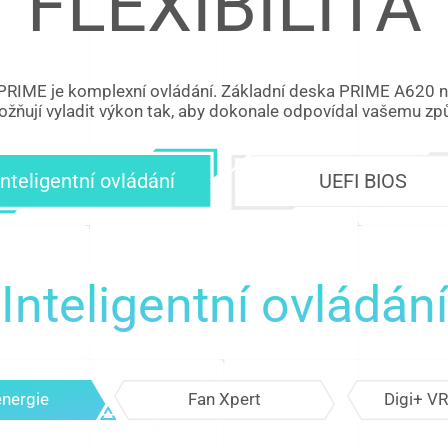
FLEXIBILITA
IME je komplexní ovládání. Základní deska PRIME A620 nabí
ňují vyladit výkon tak, aby dokonale odpovídal vašemu způ
Inteligentní ovládání
UEFI BIOS
Inteligentní ovládání
nergie
Fan Xpert
Digi+ V