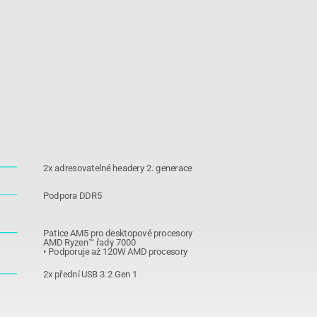
2x adresovatelné headery 2. generace
Podpora DDR5
Patice AM5 pro desktopové procesory
AMD Ryzen™ řady 7000
• Podporuje až 120W AMD procesory
2x přední USB 3.2 Gen 1