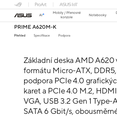
Mobily / Přenosné
AI
Notebooky
konzole
PRIME A620M-K
Přehled
Specifikace
Podpora
Základní deska AMD A620 
formátu Micro-ATX, DDR5,
podpora PCIe 4.0 grafický
karet a PCIe 4.0 M.2, HDMI
VGA, USB 3.2 Gen 1 Type-A
SATA 6 Gbit/s, obousměrn