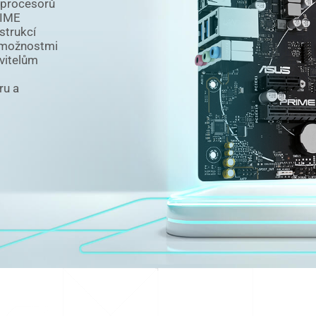
l procesorů
RIME
strukcí
a možnostmi
avitelům
ru a