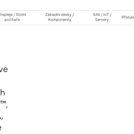
Displeje / Stolní
Základní desky /
Sítě / IoT /
Přísluš
počítače
Komponenty
Servery
ve
ch
™,
,
é