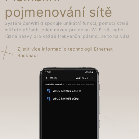
pojmenování sítě
Systém ZenWifi disponuje unikátní funkcí, pomocí které
můžete přiřadit jeden název pro celou Wi-Fi síť, nebo
různé názvy pro každé frekvenční pásmo. Je to na vás!
Zjistit více informací o technologii Ethernet
Backhaul