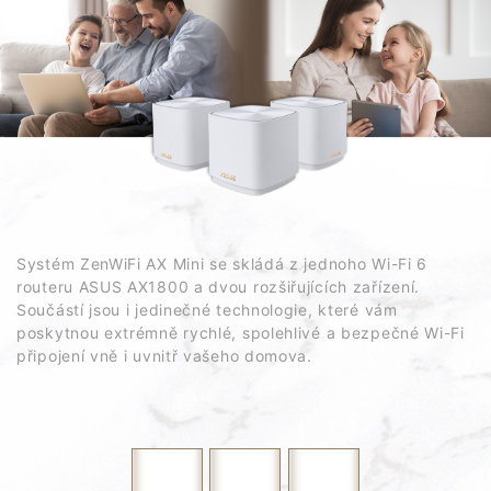
osobních údajů a nesete také riziko spojené s takovým používáním.
ASUS neposkytuje podporu ani nezaručuje průběžnou integrační
podporu u produktů, které nejsou součástí ekosystému ASUS.
Zařízení se v určitých regionech, včetně zemí EU, Asie a Tichomoří,
Austrálie a Kanady při provozu ve frekvenčním pásmu 5150-5350 MHz
smí používat jen ve vnitřních prostorech. Venkovní použití v tomto
pásmu může být zakázáno nebo může vyžadovat regulatorní schválení.
Před instalací si ověřte místní předpisy.
U modelů s podporou Time Machine počínaje verzí macOS 26 (Tahoe)
není možné vytvářet nové zálohy na úložištích připojených přes USB.
Stávající disky Time Machine, které byly nakonfigurovány dříve, jsou
nadále kompatibilní a lze je používat k zálohování a obnově.
Systém ZenWiFi AX Mini se skládá z jednoho Wi-Fi 6
routeru ASUS AX1800 a dvou rozšiřujících zařízení.
Součástí jsou i jedinečné technologie, které vám
Doprava zdarma
poskytnou extrémně rychlé, spolehlivé a bezpečné Wi-Fi
Při nákupu nad 3 000 Kč doprava zdarma
připojení vně i uvnitř vašeho domova.
Potřebujete pomoc během nákupu?
Můžete nám kdykoli poslat e-mail, chat nebo zavolat
Snadné vrácení produktů
Bezproblémové vrácení během 14 kalendářních dnů
Zabezpečené a bezpečné platby
Šifrování pro zabezpečení plateb