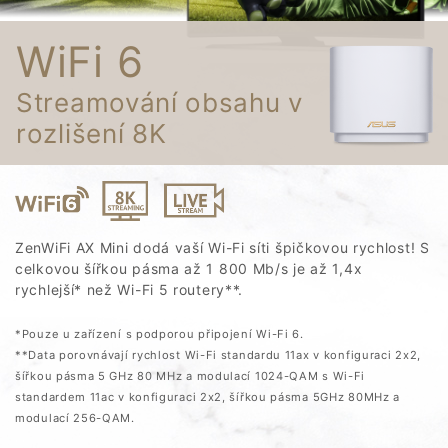
WiFi 6
Streamování obsahu v
rozlišení 8K
Czech Republic / Čeština
©ASUSTeK Computer Inc. Všechna práva vyhrazena.
Podmínky použití
Ochrana osobních údajů
ZenWiFi AX Mini dodá vaší Wi-Fi síti špičkovou rychlost! S
Nastavení souborů cookies
celkovou šířkou pásma až 1 800 Mb/s je až 1,4x
rychlejší* než Wi-Fi 5 routery**.
*Pouze u zařízení s podporou připojení Wi-Fi 6.
**Data porovnávají rychlost Wi-Fi standardu 11ax v konfiguraci 2x2,
šířkou pásma 5 GHz 80 MHz a modulací 1024-QAM s Wi-Fi
standardem 11ac v konfiguraci 2x2, šířkou pásma 5GHz 80MHz a
modulací 256-QAM.