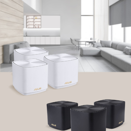
Commission) a kanadského Ministerstva průmyslu (Industry Canada)
budou produkty distribuovány ve Spojených státech a Kanadě. Pro
informace o lokálně dostupných produktech navštivte webové stránky
příslušného státu.
Veškeré technické parametry mohou být bez předchozího upozornění
změněny. Přesné nabídky naleznete u svého dodavatele. Produkty
nemusí být dostupné na všech trzích.
Technické údaje a vlastnosti produktů se liší podle typu modelu. Všechny
obrázky mají pouze ilustrativní charakter. Pro více informací a detailní
popis navštivte stránky jednotlivých produktů.
Barva PCB a verze přibaleného softwaru mohou být bez předchozího
upozornění změněny.
Značky a názvy produktů uvedené v tomto textu jsou ochrannými
známkami příslušných společností.
Výrazy HDMI, HDMI High-Definition Multimedia Interface, vizuální
podoba HDMI a loga HDMI jsou ochranné známky nebo registrované
ochranné známky společnosti HDMI Licensing Administrator, Inc. ve
Spojených státech a dalších zemích.
Skutečné přenosové rychlosti portů USB 3.0, 3.1, 3.2 a/nebo Type-C se liší
v závislosti na mnoha faktorech, včetně výpočetní rychlosti hostitelského
zařízení, atributů souborů a dalších faktorů souvisejících s konfigurací