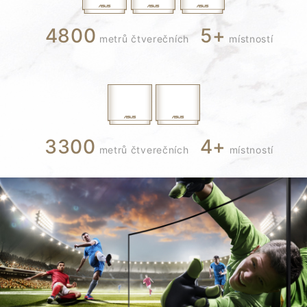
4800
5
+
Sítě / IoT / Servery
metrů čtverečních
místností
Mesh systémy pro celou domácnost
ASUS ZenWiFi
ASUS ZenWiFi AX Mini (XD4)
Nakupovat a zjištovat
O nás
Více informací
3300
4
+
metrů čtverečních
místností
Potřebujete pomoc?
Udržitelnost
Podporované Typy Plateb
Získejte nejnovější nabídky a další
Sign up