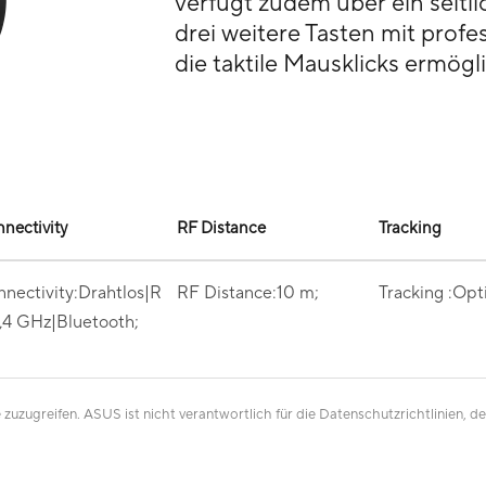
verfügt zudem über ein seitli
drei weitere Tasten mit profe
die taktile Mausklicks ermögl
nectivity
RF Distance
Tracking
nectivity:Drahtlos|R
RF Distance:10 m;
Tracking :Opt
,4 GHz|Bluetooth;
zuzugreifen. ASUS ist nicht verantwortlich für die Datenschutzrichtlinien, de