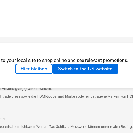
en ausfallen. Bitte informieren Sie sich bei Ihrem Händler vor Ort über die gültige
 Obwohl wir darum bemüht sind, genaueste und umfassendste Informationen zum Zei
 to your local site to shop online and see relevant promotions.
rden.
Hier bleiben
Switch to the US website
heoretisch erreichbaren Werten. Tatsächliche Messwerte können unter realen Bedin
mieren. Die Produkte sind eventuell nicht in allen Märkten erhältlich.
ge Ankündigung geändert werden.
I trade dress sowie die HDMI-Logos sind Marken oder eingetragene Marken von HDMI
rden.
heoretisch erreichbaren Werten. Tatsächliche Messwerte können unter realen Bedin