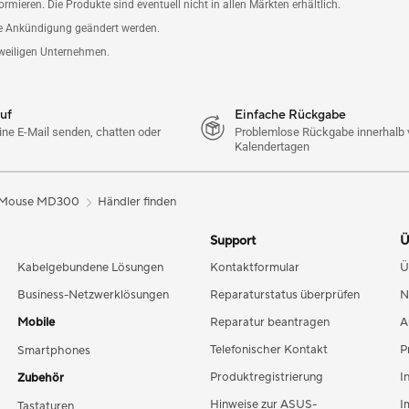
mieren. Die Produkte sind eventuell nicht in allen Märkten erhältlich.
ge Ankündigung geändert werden.
weiligen Unternehmen.
auf
Einfache Rückgabe
ine E-Mail senden, chatten oder
Problemlose Rückgabe innerhalb 
Kalendertagen
 Mouse MD300
Händler finden
Support
Ü
Kabelgebundene Lösungen
Kontaktformular
Ü
Business-Netzwerklösungen
Reparaturstatus überprüfen
N
Mobile
Reparatur beantragen
A
Telefonischer Kontakt
P
Smartphones
Produktregistrierung
I
Zubehör
Hinweise zur ASUS-
I
Tastaturen