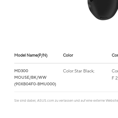
Model Name(P/N)
Color
Con
MD300
Color:Star Black;
Con
MOUSE/BK/WW
F 2
(90XB04F0-BMU000)
Sie sind dabei, ASUS.com zu verlassen und auf eine externe Website 