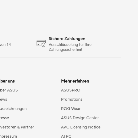
Sichere Zahlungen
von 14
Verschlüsselung für Ihre
Zahlungssicherheit
ber uns
Mehr erfahren
ber ASUS
ASUSPRO
ews
Promotions
uszeichnungen
ROG Wear
resse
ASUS Design Center
nvestoren & Partner
AVC Licensing Notice
mpressum
AI PC