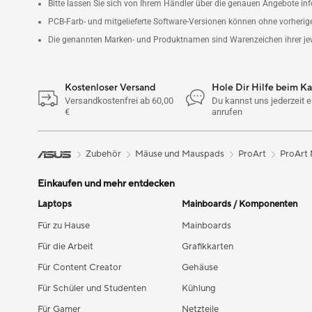
Bitte lassen Sie sich von Ihrem Händler über die genauen Angebote infor
PCB-Farb- und mitgelieferte Software-Versionen können ohne vorheri
Die genannten Marken- und Produktnamen sind Warenzeichen ihrer je
Kostenloser Versand
Hole Dir Hilfe beim K
Versandkostenfrei ab 60,00
Du kannst uns jederzeit e
€
anrufen
Zubehör
Mäuse und Mauspads
ProArt
ProArt
Einkaufen und mehr entdecken
Laptops
Mainboards / Komponenten
Für zu Hause
Mainboards
Für die Arbeit
Grafikkarten
Für Content Creator
Gehäuse
Für Schüler und Studenten
Kühlung
Für Gamer
Netzteile