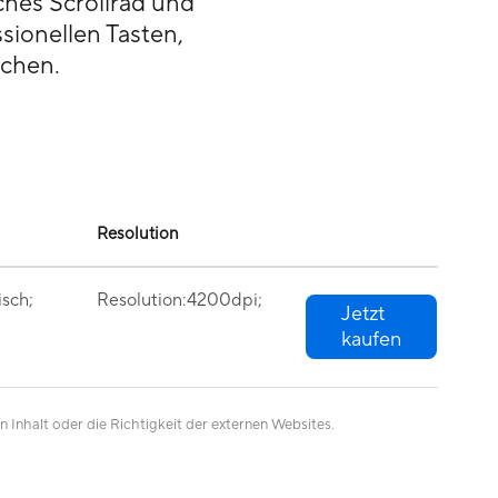
ches Scrollrad und
ssionellen Tasten,
ichen.
Resolution
isch;
Resolution:4200dpi;
Jetzt
kaufen
n Inhalt oder die Richtigkeit der externen Websites.