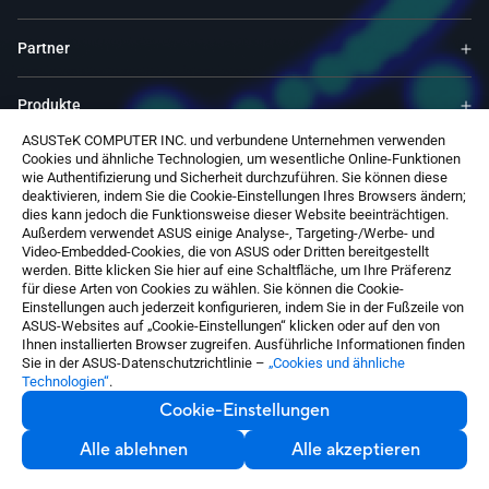
Partner
Produkte
ASUSTeK COMPUTER INC. und verbundene Unternehmen verwenden
Cookies und ähnliche Technologien, um wesentliche Online-Funktionen
Ressourcen
wie Authentifizierung und Sicherheit durchzuführen. Sie können diese
deaktivieren, indem Sie die Cookie-Einstellungen Ihres Browsers ändern;
dies kann jedoch die Funktionsweise dieser Website beeinträchtigen.
Service & Programme
Außerdem verwendet ASUS einige Analyse-, Targeting-/Werbe- und
Video-Embedded-Cookies, die von ASUS oder Dritten bereitgestellt
werden. Bitte klicken Sie hier auf eine Schaltfläche, um Ihre Präferenz
Über ASUS
für diese Arten von Cookies zu wählen. Sie können die Cookie-
Einstellungen auch jederzeit konfigurieren, indem Sie in der Fußzeile von
ASUS-Websites auf „Cookie-Einstellungen“ klicken oder auf den von
Ihnen installierten Browser zugreifen. Ausführliche Informationen finden
Sie in der ASUS-Datenschutzrichtlinie –
„Cookies und ähnliche
Technologien“
.
Cookie-Einstellungen
Germany / Deutsch
©ASUSTeK Computer Inc. All rights reserved.
Alle ablehnen
Alle akzeptieren
Kontakt
Nutzungsbedingungen
Datenschutz
Cookie-Einstellungen