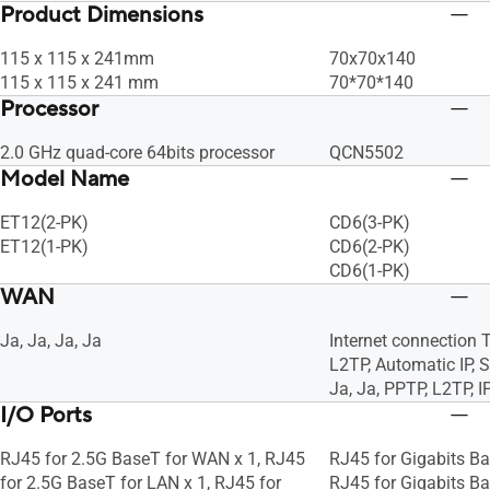
Product Dimensions
115 x 115 x 241mm
70x70x140
115 x 115 x 241 mm
70*70*140
Processor
2.0 GHz quad-core 64bits processor
QCN5502
Model Name
ET12(2-PK)
CD6(3-PK)
ET12(1-PK)
CD6(2-PK)
CD6(1-PK)
WAN
Ja, Ja, Ja, Ja
Internet connection 
L2TP, Automatic IP, St
Ja, Ja, PPTP, L2TP, 
I/O Ports
RJ45 for 2.5G BaseT for WAN x 1, RJ45
RJ45 for Gigabits Ba
for 2.5G BaseT for LAN x 1, RJ45 for
RJ45 for Gigabits Ba