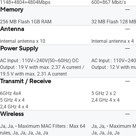
1148+4804+4804Mbps
600+867 Mbit/s
Memory
256 MB Flash 1GB RAM
32 MB Flash 128 M
Antenna
internal antenna x 10
Internal antenna x 4
Power Supply
AC Input : 110V~240V(50~60Hz) DC
AC Input : 110V~24
Output : 19 V with max. 2.37 A current /
Output : 12 V with ma
19.5 V with max. 2.31 A current
Transmit / Receive
6GHz 4x4
5 GHz 2 x 2
5 GHz 4 x 4
2,4 GHz 4 x 4
2,4 GHz 4 x 4
Wireless
Ja, Ja, • Maximum MAC Filters : Max 64
Ja, Ja, • Maximum MA
rules, Ja, Ja, Ja, Ja, Ja
Ja, Ja, Ja, Ja