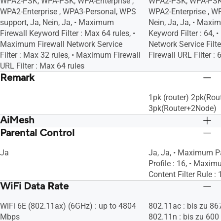
WPA2-PSK, WPA-PSK, WPA-Enterprise ,
WPA2-PSK, WPA-PSK,
WPA2-Enterprise , WPA3-Personal, WPS
WPA2-Enterprise , WP
support, Ja, Nein, Ja, • Maximum
Nein, Ja, Ja, • Maxi
Firewall Keyword Filter : Max 64 rules, •
Keyword Filter : 64,
Maximum Firewall Network Service
Network Service Filt
Filter : Max 32 rules, • Maximum Firewall
Firewall URL Filter : 
URL Filter : Max 64 rules
Remark
1pk (router) 2pk(Ro
3pk(Router+2Node)
AiMesh
Parental Control
Ja, Ja, Ja
Ja, Ja, Ja
Ja
Ja, Ja, • Maximum Pa
Profile : 16, • Maxi
Content Filter Rule : 
WiFi Data Rate
WiFi 6E (802.11ax) (6GHz) : up to 4804
802.11ac : bis zu 86
Mbps
802.11n : bis zu 600