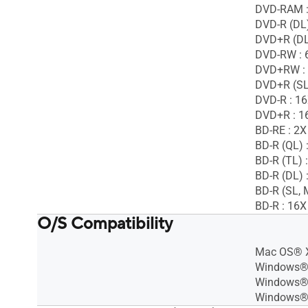
DVD-RAM :
DVD-R (DL)
DVD+R (DL
DVD-RW : 
DVD+RW :
DVD+R (SL,
DVD-R : 1
DVD+R : 1
BD-RE : 2X
BD-R (QL) 
BD-R (TL) 
BD-R (DL) 
BD-R (SL, 
BD-R : 16X
O/S Compatibility
Mac OS® X
Windows® 
Windows®
Windows®