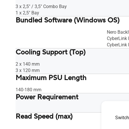
3 x 2,5" / 3,5" Combo Bay
1 x 2,5" Bay
Bundled Software (Windows OS)
Nero BackI
CyberLink
CyberLink
Cooling Support (Top)
2 x 140 mm
3 x 120 mm
Maximum PSU Length
140-180 mm
Power Requirement
Adapter P
Read Speed (max)
Switch
CD-R : 40X