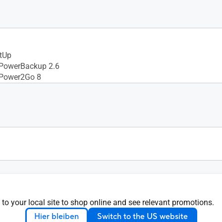
tUp
 PowerBackup 2.6
 Power2Go 8
ower +12V ±3%, 3A
 to your local site to shop online and see relevant promotions.
Hier bleiben
Switch to the US website