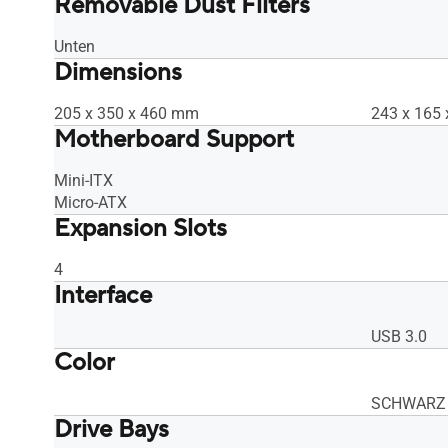
Removable Dust Filters
Unten
Dimensions
205 x 350 x 460 mm
243 x 165
Motherboard Support
Mini-ITX
Micro-ATX
Expansion Slots
4
Interface
USB 3.0
Color
SCHWARZ
Drive Bays