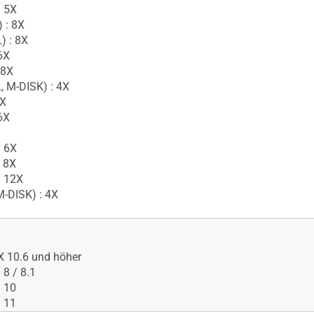
 5X
 : 8X
) : 8X
6X
 8X
 M-DISK) : 4X
6X
6X
: 6X
: 8X
: 12X
M-DISK) : 4X
 10.6 und höher
8 / 8.1
 10
 11