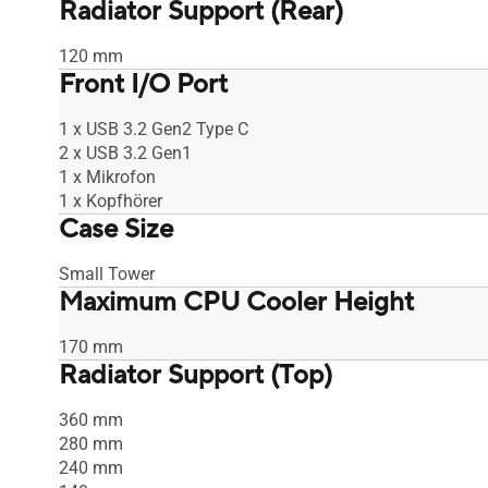
Radiator Support (Rear)
120 mm
Front I/O Port
1 x USB 3.2 Gen2 Type C
2 x USB 3.2 Gen1
1 x Mikrofon
1 x Kopfhörer
Case Size
Small Tower
Maximum CPU Cooler Height
170 mm
Radiator Support (Top)
360 mm
280 mm
240 mm