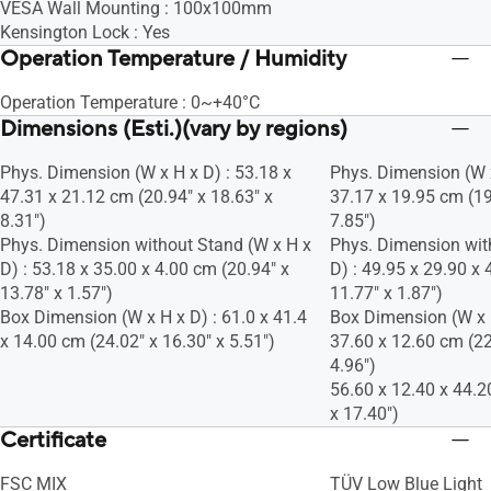
VESA Wall Mounting : 100x100mm
Kensington Lock : Yes
Operation Temperature / Humidity
Operation Temperature : 0~+40°C
Dimensions (Esti.)(vary by regions)
Phys. Dimension (W x H x D) : 53.18 x
Phys. Dimension (W x
47.31 x 21.12 cm (20.94" x 18.63" x
37.17 x 19.95 cm (19
8.31")
7.85")
Phys. Dimension without Stand (W x H x
Phys. Dimension wit
D) : 53.18 x 35.00 x 4.00 cm (20.94" x
D) : 49.95 x 29.90 x 
13.78" x 1.57")
11.77" x 1.87")
Box Dimension (W x H x D) : 61.0 x 41.4
Box Dimension (W x H
x 14.00 cm (24.02" x 16.30" x 5.51")
37.60 x 12.60 cm (22
4.96")
56.60 x 12.40 x 44.2
x 17.40")
Certificate
FSC MIX
TÜV Low Blue Light