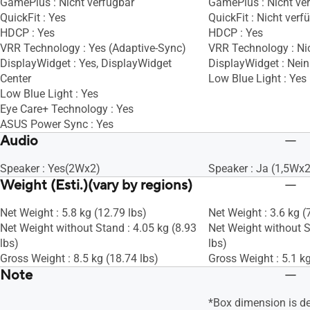
GamePlus : Nicht verfügbar
GamePlus : Nicht ve
QuickFit : Yes
QuickFit : Nicht verf
HDCP : Yes
HDCP : Yes
VRR Technology : Yes (Adaptive-Sync)
VRR Technology : Ni
DisplayWidget : Yes, DisplayWidget
DisplayWidget : Nein
Center
Low Blue Light : Yes
Low Blue Light : Yes
Eye Care+ Technology : Yes
ASUS Power Sync : Yes
Audio
Speaker : Yes(2Wx2)
Speaker : Ja (1,5Wx2
Weight (Esti.)(vary by regions)
Net Weight : 5.8 kg (12.79 lbs)
Net Weight : 3.6 kg (
Net Weight without Stand : 4.05 kg (8.93
Net Weight without S
lbs)
lbs)
Gross Weight : 8.5 kg (18.74 lbs)
Gross Weight : 5.1 kg
Note
*Box dimension is d