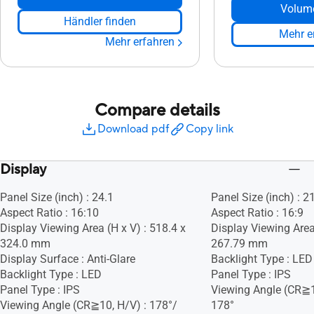
Volum
Händler finden
Mehr e
Mehr erfahren
Compare details
Download pdf
Copy link
Display
Panel Size (inch) : 24.1
Panel Size (inch) : 2
Aspect Ratio : 16:10
Aspect Ratio : 16:9
Display Viewing Area (H x V) : 518.4 x
Display Viewing Area
324.0 mm
267.79 mm
Display Surface : Anti-Glare
Backlight Type : LED
Backlight Type : LED
Panel Type : IPS
Panel Type : IPS
Viewing Angle (CR≧1
Viewing Angle (CR≧10, H/V) : 178°/
178°