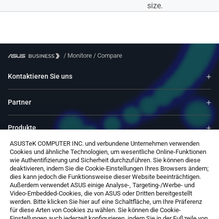
size.
/
Monitore
/
Compare
Kontaktieren Sie uns
Partner
Produkte
ASUSTeK COMPUTER INC. und verbundene Unternehmen verwenden
Cookies und ähnliche Technologien, um wesentliche Online-Funktionen
Ressourcen
wie Authentifizierung und Sicherheit durchzuführen. Sie können diese
deaktivieren, indem Sie die Cookie-Einstellungen Ihres Browsers ändern;
dies kann jedoch die Funktionsweise dieser Website beeinträchtigen.
Service & Programme
Außerdem verwendet ASUS einige Analyse-, Targeting-/Werbe- und
Video-Embedded-Cookies, die von ASUS oder Dritten bereitgestellt
werden. Bitte klicken Sie hier auf eine Schaltfläche, um Ihre Präferenz
Über ASUS
für diese Arten von Cookies zu wählen. Sie können die Cookie-
Einstellungen auch jederzeit konfigurieren, indem Sie in der Fußzeile von