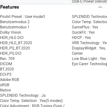
USB-C Power Deliver
Features
ProArt Preset : User mode3
SPLENDID Technolog
Benutzermodus 2
Color Temp. Selectio
Benutzermodus 1
GamePlus : Yes
Dolby Vision
QuickFit : Yes
HDR_HLG DCI
HDCP : Yes
HDR_HLG_BT.2020
VRR Technology : Ye
HDR_PQ_BT.2020
DisplayWidget : Yes,
HDR_PQ DCI
Center
Rec. 709
Low Blue Light : Yes
DICOM
Eye Care+ Technolog
BT.2020
DCI-P3
Adobe RGB
sRGB
Native
SPLENDID Technology : Ja
Color Temp. Selection : Yes(5 modes)
Color Adjustment : RGB Tuning (Gain /