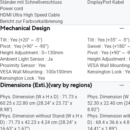
Ständer mit Schnellverschluss
DisplayPort Kabel
Power cord
HDMI Ultra High Speed Cable
Bericht zur Farbvorkalibrierung
Mechanical Design
Tilt : Yes (+20° ~ -5°)
Tilt : Yes (+35° ~ -5°)
Pivot : Yes (+90° ~ -90°)
Swivel : Yes (+180° ~
Height Adjustment : 0~130mm
Pivot : Yes (+90° ~ -
Ambient Light Sensor : Ja
Height Adjustment 
Proximity Sensor : Yes
VESA Wall Mountin
VESA Wall Mounting : 100x100mm
Kensington Lock : Y
Kensington Lock : Yes
Dimensions (Esti.)(vary by regions)
Phys. Dimension (W x H x D) : 71.73 x
Phys. Dimension (W x
60.25 x 22.80 cm (28.24" x 23.72" x
52.30 x 22.40 cm (24
8.98")
8.82")
Phys. Dimension without Stand (W x H x
Phys. Dimension wit
D) : 71.73 x 42.23 x 4.24 cm (28.24" x
D) : 68.4 x 36.6 x 4.
16.63" x 1.67")
14.41" x 1.89")