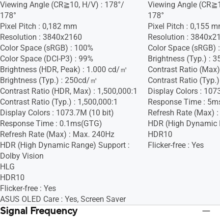
Viewing Angle (CR≧10, H/V) : 178°/
Viewing Angle (CR≧1
178°
178°
Pixel Pitch : 0,182 mm
Pixel Pitch : 0,155 
Resolution : 3840x2160
Resolution : 3840x2
Color Space (sRGB) : 100%
Color Space (sRGB) 
Color Space (DCI-P3) : 99%
Brightness (Typ.) :
Brightness (HDR, Peak) : 1.000 cd/㎡
Contrast Ratio (Max)
Brightness (Typ.) : 250cd/㎡
Contrast Ratio (Typ.)
Contrast Ratio (HDR, Max) : 1,500,000:1
Display Colors : 107
Contrast Ratio (Typ.) : 1,500,000:1
Response Time : 5m
Display Colors : 1073.7M (10 bit)
Refresh Rate (Max) :
Response Time : 0.1ms(GTG)
HDR (High Dynamic 
Refresh Rate (Max) : Max. 240Hz
HDR10
HDR (High Dynamic Range) Support :
Flicker-free : Yes
Dolby Vision
HLG
HDR10
Flicker-free : Yes
ASUS OLED Care : Yes, Screen Saver
Signal Frequency