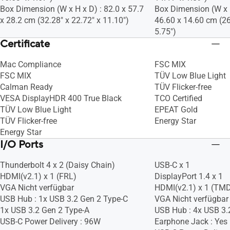
Box Dimension (W x H x D) : 82.0 x 57.7
Box Dimension (W x H
x 28.2 cm (32.28" x 22.72" x 11.10")
46.60 x 14.60 cm (26
5.75")
Certificate
Mac Compliance
FSC MIX
FSC MIX
TÜV Low Blue Light
Calman Ready
TÜV Flicker-free
VESA DisplayHDR 400 True Black
TCO Certified
TÜV Low Blue Light
EPEAT Gold
TÜV Flicker-free
Energy Star
Energy Star
I/O Ports
Thunderbolt 4 x 2 (Daisy Chain)
USB-C x 1
HDMI(v2.1) x 1 (FRL)
DisplayPort 1.4 x 1
VGA Nicht verfügbar
HDMI(v2.1) x 1 (TM
USB Hub : 1x USB 3.2 Gen 2 Type-C
VGA Nicht verfügbar
1x USB 3.2 Gen 2 Type-A
USB Hub : 4x USB 3.
USB-C Power Delivery : 96W
Earphone Jack : Yes