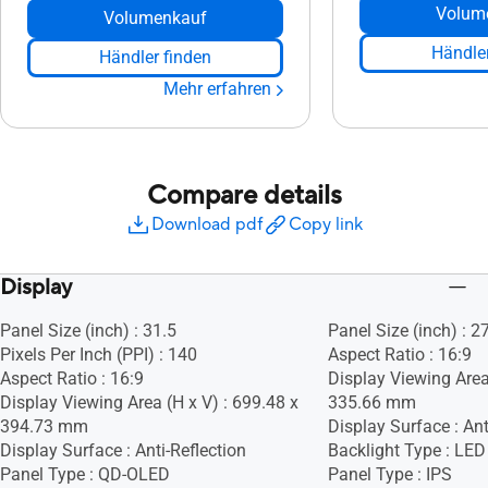
Volum
Volumenkauf
Händler
Händler finden
Mehr erfahren
Compare details
Download pdf
Copy link
Display
Panel Size (inch) : 31.5
Panel Size (inch) : 2
Pixels Per Inch (PPI) : 140
Aspect Ratio : 16:9
Aspect Ratio : 16:9
Display Viewing Area
Display Viewing Area (H x V) : 699.48 x
335.66 mm
394.73 mm
Display Surface : Ant
Display Surface : Anti-Reflection
Backlight Type : LED
Panel Type : QD-OLED
Panel Type : IPS