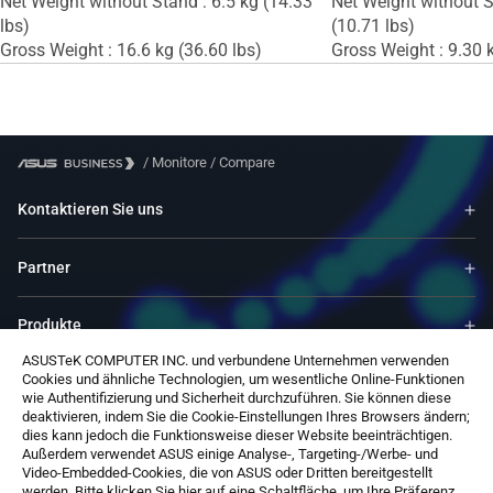
Net Weight without Stand : 6.5 kg (14.33
Net Weight without S
lbs)
(10.71 lbs)
Gross Weight : 16.6 kg (36.60 lbs)
Gross Weight : 9.30 k
/
Monitore
/
Compare
Kontaktieren Sie uns
Partner
Produkte
ASUSTeK COMPUTER INC. und verbundene Unternehmen verwenden
Cookies und ähnliche Technologien, um wesentliche Online-Funktionen
Ressourcen
wie Authentifizierung und Sicherheit durchzuführen. Sie können diese
deaktivieren, indem Sie die Cookie-Einstellungen Ihres Browsers ändern;
dies kann jedoch die Funktionsweise dieser Website beeinträchtigen.
Service & Programme
Außerdem verwendet ASUS einige Analyse-, Targeting-/Werbe- und
Video-Embedded-Cookies, die von ASUS oder Dritten bereitgestellt
werden. Bitte klicken Sie hier auf eine Schaltfläche, um Ihre Präferenz