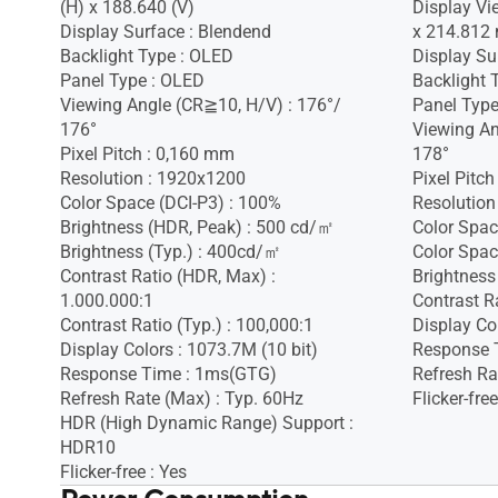
(H) x 188.640 (V)
Display Vi
Display Surface : Blendend
x 214.812
Backlight Type : OLED
Display Sur
Panel Type : OLED
Backlight 
Viewing Angle (CR≧10, H/V) : 176°/
Panel Type
176°
Viewing An
Pixel Pitch : 0,160 mm
178°
Resolution : 1920x1200
Pixel Pitc
Color Space (DCI-P3) : 100%
Resolution
Brightness (HDR, Peak) : 500 cd/㎡
Color Spac
Brightness (Typ.) : 400cd/㎡
Color Spac
Contrast Ratio (HDR, Max) :
Brightness
1.000.000:1
Contrast Ra
Contrast Ratio (Typ.) : 100,000:1
Display Co
Display Colors : 1073.7M (10 bit)
Response 
Response Time : 1ms(GTG)
Refresh Ra
Refresh Rate (Max) : Typ. 60Hz
Flicker-free
HDR (High Dynamic Range) Support :
HDR10
Flicker-free : Yes