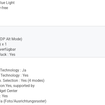
lue Light
-free
(DP Alt Mode)
 x 1
verfügbar
ack : Yes
 Technology : Ja
Technology : Yes
. Selection : Yes (4 modes)
ion:Yes, supported by
get Center
: Yes
 Ja (Foto/Ausrichtungsraster)