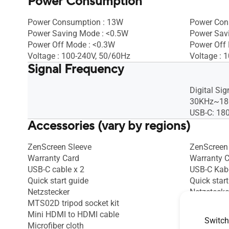
Power Consumption
Power Consumption : 13W
Power Con
Power Saving Mode : <0.5W
Power Sav
Power Off Mode : <0.3W
Power Off
Voltage : 100-240V, 50/60Hz
Voltage : 
Signal Frequency
Digital Si
30KHz~18
USB-C: 18
Accessories (vary by regions)
ZenScreen Sleeve
ZenScreen
Warranty Card
Warranty 
USB-C cable x 2
USB-C Kab
Quick start guide
Quick start
Netzstecker
Netzstecke
MTS02D tripod socket kit
HDMI cabl
Mini HDMI to HDMI cable
Switch
Microfiber cloth