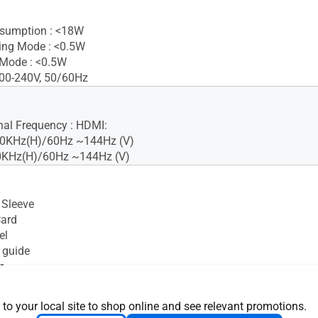
sumption : <18W
ing Mode : <0.5W
 Mode : <0.5W
100-240V, 50/60Hz
gnal Frequency : HDMI:
0KHz(H)/60Hz ~144Hz (V)
0KHz(H)/60Hz ~144Hz (V)
 Sleeve
Card
el
 guide
r
e
 to your local site to shop online and see relevant promotions.