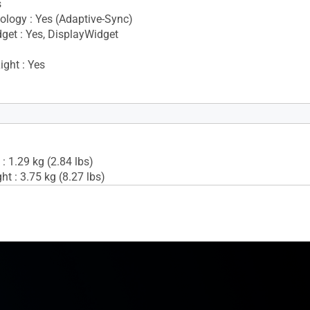
s
logy : Yes (Adaptive-Sync)
get : Yes, DisplayWidget
ight : Yes
No
: 1.29 kg (2.84 lbs)
t : 3.75 kg (8.27 lbs)