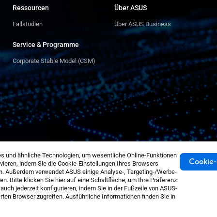
Ressourcen
Über ASUS
Fallstudien
Über ASUS Business
Service & Programme
Corporate Stable Model (CSM)
nd ähnliche Technologien, um wesentliche Online-Funktionen
Cookie-
ivieren, indem Sie die Cookie-Einstellungen Ihres Browsers
en. Außerdem verwendet ASUS einige Analyse-, Targeting-/Werbe-
. Bitte klicken Sie hier auf eine Schaltfläche, um Ihre Präferenz
auch jederzeit konfigurieren, indem Sie in der Fußzeile von ASUS-
erten Browser zugreifen. Ausführliche Informationen finden Sie in
tenschutz
Cookie-Einstellungen