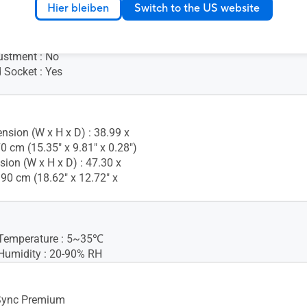
Hier bleiben
Switch to the US website
ustment : No
 Socket : Yes
nsion (W x H x D) : 38.99 x
0 cm (15.35" x 9.81" x 0.28")
ion (W x H x D) : 47.30 x
.90 cm (18.62" x 12.72" x
 Temperature : 5~35℃
Humidity : 20-90% RH
Sync Premium