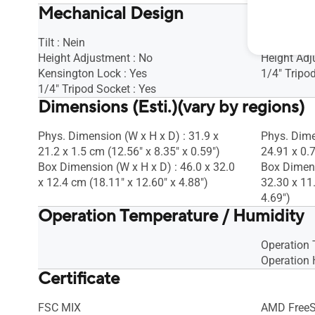
Mechanical Design
Tilt : Nein
Tilt : Nein
Height Adjustment : No
Height Adj
Kensington Lock : Yes
1/4" Tripod
1/4" Tripod Socket : Yes
Dimensions (Esti.)(vary by regions)
Phys. Dimension (W x H x D) : 31.9 x
Phys. Dime
21.2 x 1.5 cm (12.56" x 8.35" x 0.59")
24.91 x 0.7
Box Dimension (W x H x D) : 46.0 x 32.0
Box Dimens
x 12.4 cm (18.11" x 12.60" x 4.88")
32.30 x 11
4.69")
Operation Temperature / Humidity
Operation
Operation 
Certificate
FSC MIX
AMD Free