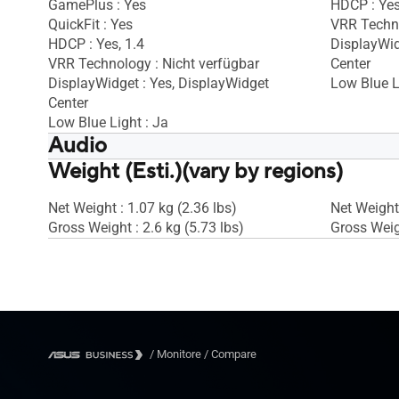
GamePlus : Yes
HDCP : Ye
QuickFit : Yes
VRR Techno
HDCP : Yes, 1.4
DisplayWid
VRR Technology : Nicht verfügbar
Center
DisplayWidget : Yes, DisplayWidget
Low Blue L
Center
Low Blue Light : Ja
Audio
Weight (Esti.)(vary by regions)
Speaker : No
Speaker : 
Net Weight : 1.07 kg (2.36 lbs)
Net Weight 
Gross Weight : 2.6 kg (5.73 lbs)
Gross Weigh
/
Monitore
/
Compare