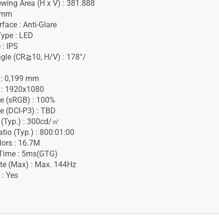
ewing Area (H x V) : 381.888
 mm
face : Anti-Glare
Type : LED
 : IPS
gle (CR≧10, H/V) : 178°/
h : 0,199 mm
 : 1920x1080
e (sRGB) : 100%
e (DCI-P3) : TBD
 (Typ.) : 300cd/㎡
tio (Typ.) : 800:01:00
lors : 16.7M
Time : 5ms(GTG)
te (Max) : Max. 144Hz
 : Yes