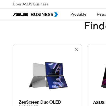
Über ASUS Business
Produkte
Ress
Find
ZenScreen Duo OLED
ASUS 