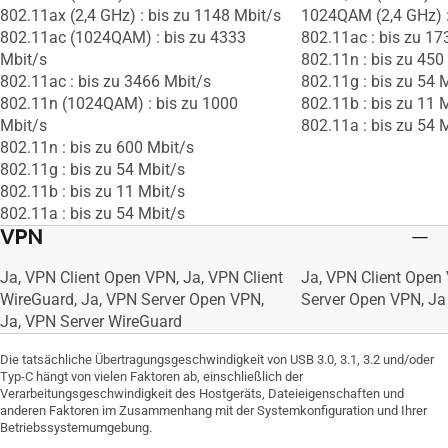
802.11ax (2,4 GHz) : bis zu 1148 Mbit/s
1024QAM (2,4 GHz) :
802.11ac (1024QAM) : bis zu 4333
802.11ac : bis zu 17
Mbit/s
802.11n : bis zu 450
802.11ac : bis zu 3466 Mbit/s
802.11g : bis zu 54 
802.11n (1024QAM) : bis zu 1000
802.11b : bis zu 11 
Mbit/s
802.11a : bis zu 54 
802.11n : bis zu 600 Mbit/s
802.11g : bis zu 54 Mbit/s
802.11b : bis zu 11 Mbit/s
802.11a : bis zu 54 Mbit/s
VPN
Ja, VPN Client Open VPN, Ja, VPN Client
Ja, VPN Client Open 
WireGuard, Ja, VPN Server Open VPN,
Server Open VPN, Ja
Ja, VPN Server WireGuard
Die tatsächliche Übertragungsgeschwindigkeit von USB 3.0, 3.1, 3.2 und/oder
Typ-C hängt von vielen Faktoren ab, einschließlich der
Verarbeitungsgeschwindigkeit des Hostgeräts, Dateieigenschaften und
anderen Faktoren im Zusammenhang mit der Systemkonfiguration und Ihrer
Betriebssystemumgebung.