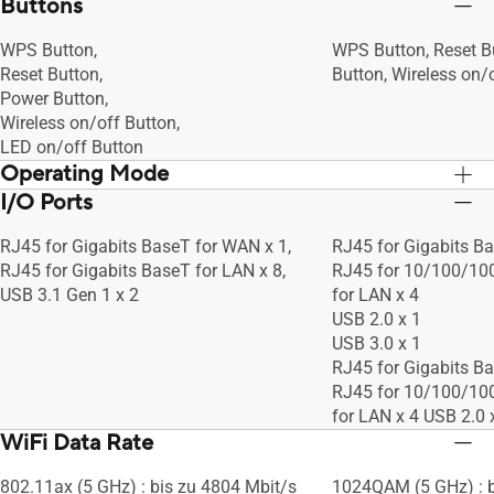
Buttons
WPS Button,
WPS Button, Reset B
Reset Button,
Button, Wireless on/
Power Button,
Wireless on/off Button,
LED on/off Button
Operating Mode
I/O Ports
Accesspoint, AiMeshnode, Mediabridge,
Accesspoint, AiMesh
Repeater, Router
Repeater, Router
RJ45 for Gigabits BaseT for WAN x 1,
RJ45 for Gigabits Ba
RJ45 for Gigabits BaseT for LAN x 8,
RJ45 for 10/100/10
USB 3.1 Gen 1 x 2
for LAN x 4
USB 2.0 x 1
USB 3.0 x 1
RJ45 for Gigabits Ba
RJ45 for 10/100/10
for LAN x 4 USB 2.0 
WiFi Data Rate
802.11ax (5 GHz) : bis zu 4804 Mbit/s
1024QAM (5 GHz) : b