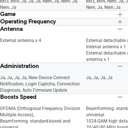
ext3, ext4, Ja, Ja, Ja, Nein, Ja, Nein, Ja,
ext3, ext4, Nein, Ja, J
Nein, Ja
Nein, Ja, Nein, Ja
Game
Operating Frequency
Ja, Ja
Ja, Ja
Antenna
2.4G Hz / 5 GHz
2.4G Hz / 5 GHz
External antenna x 4
External detachable 
Internal antenna x 1
External detachable 
antenna x 1
Administration
Ja, Ja, Ja, Ja, New Device Connect
Ja, Ja, Ja, Ja
Notification, Login Captcha, Connection
Diagnosis, Auto Firmware Update
Boosts Speed
OFDMA (Orthogonal Frequency Division
Beamforming: stand
Multiple Access),
universal
Beamforming: standard-based and
1024-QAM high data 
universal,
20/40/80 MHz band