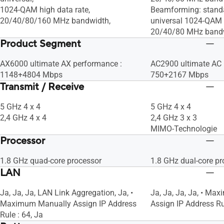
1024-QAM high data rate,
Beamforming: stand
20/40/80/160 MHz bandwidth,
universal 1024-QAM 
20/40/80 MHz band
Product Segment
AX6000 ultimate AX performance :
AC2900 ultimate AC 
1148+4804 Mbps
750+2167 Mbps
Transmit / Receive
5 GHz 4 x 4
5 GHz 4 x 4
2,4 GHz 4 x 4
2,4 GHz 3 x 3
MIMO-Technologie
Processor
1.8 GHz quad-core processor
1.8 GHz dual-core pr
LAN
Ja, Ja, Ja, LAN Link Aggregation, Ja, •
Ja, Ja, Ja, Ja, • M
Maximum Manually Assign IP Address
Assign IP Address Rul
Rule : 64, Ja