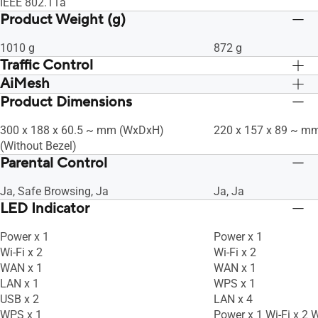
IEEE 802.11a
Product Weight (g)
1010 g
872 g
Traffic Control
AiMesh
Adaptive QoS, Ja, Ja, -- Maximum
Adaptive QoS, Ja, J
Bandwidth Limiter Rule : 32, Ja, --
Bandwidth Limiter Rul
Product Dimensions
Ja, Ja, Ja
Ja, Ja, Ja
Maximum Traditional QoS Rule : 32, Ja,
Maximum Traditional 
Ja, Ja, Ja, Ja, • Traffic Analysis Period :
Ja, Ja, Ja, Ja, • Traf
300 x 188 x 60.5 ~ mm (WxDxH)
220 x 157 x 89 ~ m
Daily, Weekly, Monthly, Ja
Daily, Weekly, Monthl
(Without Bezel)
Parental Control
Ja, Safe Browsing, Ja
Ja, Ja
LED Indicator
Power x 1
Power x 1
Wi-Fi x 2
Wi-Fi x 2
WAN x 1
WAN x 1
LAN x 1
WPS x 1
USB x 2
LAN x 4
WPS x 1
Power x 1 Wi-Fi x 2