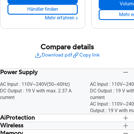
Volum
Händler finden
Mehr e
Mehr erfahren
Compare details
Download pdf
Copy link
Power Supply
AC Input : 110V~240V(50~60Hz)
AC Input : 110V~24
DC Output : 19 V with max. 2.37 A
DC Output : 19 V wit
current
current
AC Input : 110V~24
Output : 19 V with m
AiProtection
Wireless
Ja, Ja, Ja, Ja
Ja, Ja, Ja, Ja
Memory
Ja, Ja, • Maximum MAC Filters : 64, Ja,
Ja, Ja, • Maximum MA