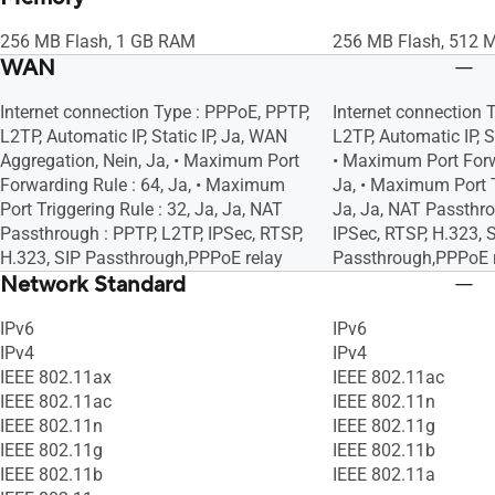
Ja, Ja, Ja, Ja
Ja, Ja, Ja, Ja
256 MB Flash, 1 GB RAM
256 MB Flash, 512
WAN
Internet connection Type : PPPoE, PPTP,
Internet connection 
L2TP, Automatic IP, Static IP, Ja, WAN
L2TP, Automatic IP, St
Aggregation, Nein, Ja, • Maximum Port
• Maximum Port Forw
Forwarding Rule : 64, Ja, • Maximum
Ja, • Maximum Port T
Port Triggering Rule : 32, Ja, Ja, NAT
Ja, Ja, NAT Passthro
Passthrough : PPTP, L2TP, IPSec, RTSP,
IPSec, RTSP, H.323, 
H.323, SIP Passthrough,PPPoE relay
Passthrough,PPPoE 
Network Standard
IPv6
IPv6
IPv4
IPv4
IEEE 802.11ax
IEEE 802.11ac
IEEE 802.11ac
IEEE 802.11n
IEEE 802.11n
IEEE 802.11g
IEEE 802.11g
IEEE 802.11b
IEEE 802.11b
IEEE 802.11a