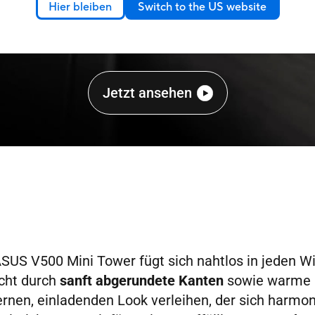
Hier bleiben
Switch to the US website
Jetzt ansehen
SUS V500 Mini Tower fügt sich nahtlos in jeden W
icht durch
sanft abgerundete Kanten
sowie warme O
nen, einladenden Look verleihen, der sich harmon