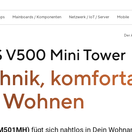
ops
Mainboards / Komponenten
Netzwerk / IoT / Server
Mobile
Der 
 V500 Mini Tower
hnik, komfort
Wohnen
VM501MH)
fügt sich nahtlos in Dein Wohna