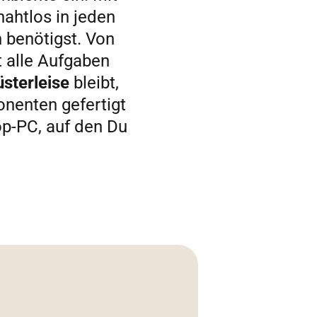
nahtlos in jeden
h benötigst. Von
t alle Aufgaben
üsterleise
bleibt,
onenten gefertigt
op-PC, auf den Du
Multit