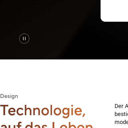
Design
Technologie,
Der A
best
auf das Leben
moder