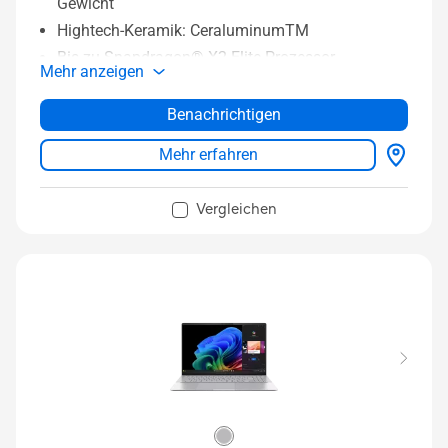
Gewicht
Hightech-Keramik: CeraluminumTM
Bis zu Snapdragon® X2 Elite Prozessor
Mehr anzeigen
33+ Stunden Akkulaufzeit
Bis zu 32 GB LPDDR5x RAM
Benachrichtigen
Bis zu 1 TB PCIe® Gen 4 SSD
Mehr erfahren
Bis zu 16:10 FHD OLED-Display
Vollständige I/O-Anschlüsse mit zwei USB4®
Vergleichen