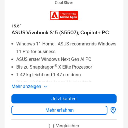
Cool Sliver
15.6”
ASUS Vivobook S15 (S5507);
Copilot+ PC
Windows 11 Home - ASUS recommends Windows
11 Pro for business
ASUS erster Windows Next Gen AI PC
®
Bis zu Snapdragon
X Elite Prozessor
1.42 kg leicht und 1.47 cm dünn
Bis zu 18 Stunden lange Akkulaufzeit
Mehr anzeigen
15.6” 3K 120 Hz OLED HDR Display
Sing-zone RGB-Tastatur mit
Jetzt kaufen
Hintergrundbeleuchtung
Mehr erfahren
Vollständige I/O Ports
Vergleichen