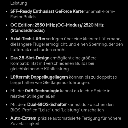
Leistung
SFF-Ready Enthusiast GeForce Karte
für Small-Form-
Factor Builds
OC Edition: 2550 MHz (OC-Modus)/ 2520 MHz
(Standardmodus)
Axial-Tech-Lüfter
verfügen über eine kleinere Lüfternabe,
die längere Flügel ermöglicht, und einen Sperrring, der den
Luftdruck nach unten erhöht
Das 2.5-Slot-Design
ermöglicht eine größere
Kompatibilität mit verschiedenen Builds bei
gleichbleibender Kühlleistung
Lüfter mit Doppelkugellagern
können bis zu doppelt so
lange halten wie Gleitlagerausführungen.
Mit der
0dB-Technologie
kannst du leichte Spiele in
relativer Stille genießen
Mit dem
Dual-BIOS-Schalter
kannst du zwischen den
BIOS-Profilen "Leise" und "Leistung" umschalten
Auto-Extrem
präzise automatisierte Fertigung für höhere
Zuverlässigkeit