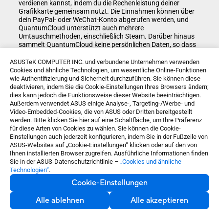
verdienen kannst, indem du die Rechenleistung deiner
Grafikkarte gemeinsam nutzt. Die Einnahmen können über
dein PayPal- oder WeChat-Konto abgerufen werden, und
QuantumCloud unterstützt auch mehrere
Umtauschmethoden, einschließlich Steam. Darüber hinaus
sammelt QuantumCloud keine persönlichen Daten, so dass
deine Privatsphäre geschützt bleibt. Mit nur einem Klick
kannst du sofort loslegen!
ASUSTeK COMPUTER INC. und verbundene Unternehmen verwenden
Cookies und ähnliche Technologien, um wesentliche Online-Funktionen
Erfahre mehr über QuantumCloud >
wie Authentifizierung und Sicherheit durchzuführen. Sie können diese
deaktivieren, indem Sie die Cookie-Einstellungen Ihres Browsers ändern;
dies kann jedoch die Funktionsweise dieser Website beeinträchtigen.
Außerdem verwendet ASUS einige Analyse-, Targeting-/Werbe- und
Video-Embedded-Cookies, die von ASUS oder Dritten bereitgestellt
werden. Bitte klicken Sie hier auf eine Schaltfläche, um Ihre Präferenz
für diese Arten von Cookies zu wählen. Sie können die Cookie-
Einstellungen auch jederzeit konfigurieren, indem Sie in der Fußzeile von
ASUS-Websites auf „Cookie-Einstellungen“ klicken oder auf den von
Ihnen installierten Browser zugreifen. Ausführliche Informationen finden
Sie in der ASUS-Datenschutzrichtlinie –
„Cookies und ähnliche
Technologien“
.
HOL DIR DIE
BESTE PSU
Cookie-Einstellungen
Alle ablehnen
Alle akzeptieren