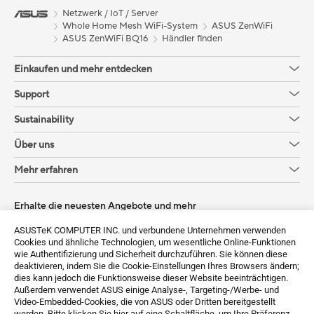
Netzwerk / IoT / Server
Whole Home Mesh WiFi-System
ASUS ZenWiFi
ASUS ZenWiFi BQ16
Händler finden
Einkaufen und mehr entdecken
Support
Sustainability
Über uns
Mehr erfahren
Erhalte die neuesten Angebote und mehr
Anmelden
ASUSTeK COMPUTER INC. und verbundene Unternehmen verwenden
Cookies und ähnliche Technologien, um wesentliche Online-Funktionen
wie Authentifizierung und Sicherheit durchzuführen. Sie können diese
deaktivieren, indem Sie die Cookie-Einstellungen Ihres Browsers ändern;
dies kann jedoch die Funktionsweise dieser Website beeinträchtigen.
Außerdem verwendet ASUS einige Analyse-, Targeting-/Werbe- und
Video-Embedded-Cookies, die von ASUS oder Dritten bereitgestellt
werden. Bitte klicken Sie hier auf eine Schaltfläche, um Ihre Präferenz