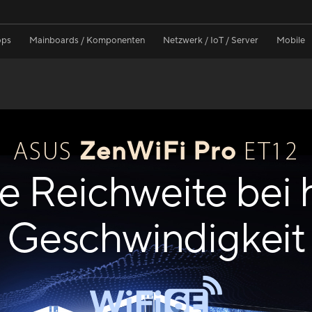
ops
Mainboards / Komponenten
Netzwerk / IoT / Server
Mobile
ZenWiFi Pro
ASUS
ET12
e Reichweite bei 
Geschwindigkeit