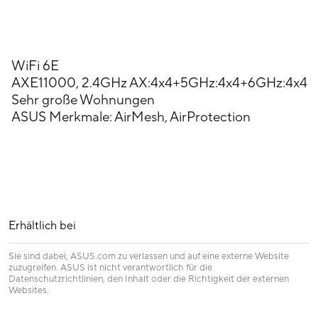
WiFi 6E
AXE11000, 2.4GHz AX:4x4+5GHz:4x4+6GHz:4x4
Sehr große Wohnungen
ASUS Merkmale: AirMesh, AirProtection
Erhältlich bei
Sie sind dabei, ASUS.com zu verlassen und auf eine externe Website
zuzugreifen. ASUS ist nicht verantwortlich für die
Datenschutzrichtlinien, den Inhalt oder die Richtigkeit der externen
Websites.