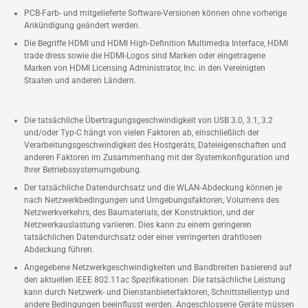
PCB-Farb- und mitgelieferte Software-Versionen können ohne vorherige
Ankündigung geändert werden.
Die Begriffe HDMI und HDMI High-Definition Multimedia Interface, HDMI
trade dress sowie die HDMI-Logos sind Marken oder eingetragene
Marken von HDMI Licensing Administrator, Inc. in den Vereinigten
Staaten und anderen Ländern.
Die tatsächliche Übertragungsgeschwindigkeit von USB 3.0, 3.1, 3.2
und/oder Typ-C hängt von vielen Faktoren ab, einschließlich der
Verarbeitungsgeschwindigkeit des Hostgeräts, Dateieigenschaften und
anderen Faktoren im Zusammenhang mit der Systemkonfiguration und
Ihrer Betriebssystemumgebung.
Der tatsächliche Datendurchsatz und die WLAN-Abdeckung können je
nach Netzwerkbedingungen und Umgebungsfaktoren, Volumens des
Netzwerkverkehrs, des Baumaterials, der Konstruktion, und der
Netzwerkauslastung variieren. Dies kann zu einem geringeren
tatsächlichen Datendurchsatz oder einer verringerten drahtlosen
Abdeckung führen.
Angegebene Netzwerkgeschwindigkeiten und Bandbreiten basierend auf
den aktuellen IEEE 802.11ac Spezifikationen. Die tatsächliche Leistung
kann durch Netzwerk- und Dienstanbieterfaktoren, Schnittstellentyp und
andere Bedingungen beeinflusst werden. Angeschlossene Geräte müssen