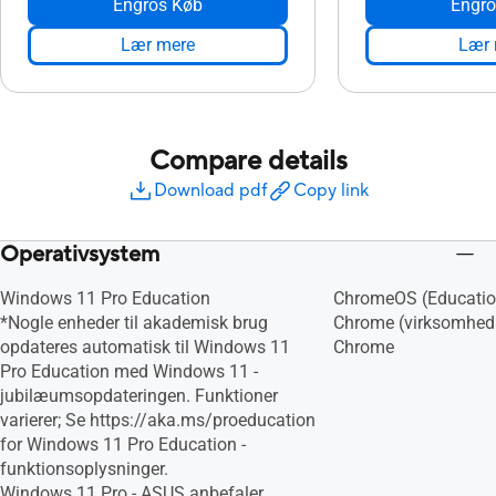
Engros Køb
Engro
Lær mere
Lær 
Compare details
Download pdf
Copy link
Operativsystem
Windows 11 Pro Education
ChromeOS (Educatio
*Nogle enheder til akademisk brug
Chrome (virksomhed
opdateres automatisk til Windows 11
Chrome
Pro Education med Windows 11 -
jubilæumsopdateringen. Funktioner
varierer; Se https://aka.ms/proeducation
for Windows 11 Pro Education -
funktionsoplysninger.
Windows 11 Pro - ASUS anbefaler