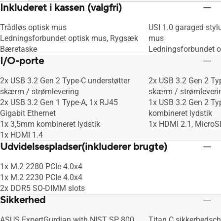
Inkluderet i kassen (valgfri)
Trådløs optisk mus
USI 1.0 garaged stylu
Ledningsforbundet optisk mus, Rygsæk
mus
Bæretaske
Ledningsforbundet o
I/O-porte
2x USB 3.2 Gen 2 Type-C understøtter
2x USB 3.2 Gen 2 Typ
skærm / strømlevering
skærm / strømleveri
2x USB 3.2 Gen 1 Type-A, 1x RJ45
1x USB 3.2 Gen 2 Ty
Gigabit Ethernet
kombineret lydstik
1x 3,5mm kombineret lydstik
1x HDMI 2.1, MicroS
1x HDMI 1.4
Udvidelsespladser(inkluderer brugte)
1x M.2 2280 PCIe 4.0x4
1x M.2 2230 PCIe 4.0x4
2x DDR5 SO-DIMM slots
Sikkerhed
ASUS ExpertGurdian with NIST SP 800
Titan C sikkerhedsch