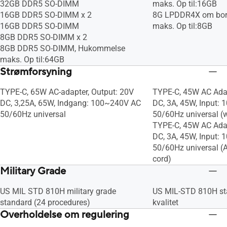
32GB DDR5 SO-DIMM
maks. Op til:16GB
16GB DDR5 SO-DIMM x 2
8G LPDDR4X om bor
16GB DDR5 SO-DIMM
maks. Op til:8GB
8GB DDR5 SO-DIMM x 2
8GB DDR5 SO-DIMM, Hukommelse
maks. Op til:64GB
Strømforsyning
TYPE-C, 65W AC-adapter, Output: 20V
TYPE-C, 45W AC Adap
DC, 3,25A, 65W, Indgang: 100~240V AC
DC, 3A, 45W, Input:
50/60Hz universal
50/60Hz universal (
TYPE-C, 45W AC Adap
DC, 3A, 45W, Input:
50/60Hz universal (
cord)
Military Grade
US MIL STD 810H military grade
US MIL-STD 810H sta
standard (24 procedures)
kvalitet
Overholdelse om regulering