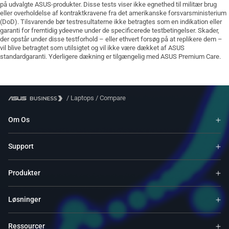
på udvalgte ASUS-produkter. Disse tests viser ikke egnethed til militær brug
eller overholdelse af kontraktkravene fra det amerikanske forsvarsministerium
(DoD). Tilsvarende bør testresultaterne ikke betragtes som en indikation eller
garanti for fremtidig ydeevne under de specificerede testbetingelser. Skader,
der opstår under disse testforhold – eller ethvert forsøg på at replikere dem –
vil blive betragtet som utilsigtet og vil ikke være dækket af ASUS
standardgaranti. Yderligere dækning er tilgængelig med ASUS Premium Care.
/
Laptops
/
Compare
Om Os
Support
Produkter
Løsninger
Ressourcer