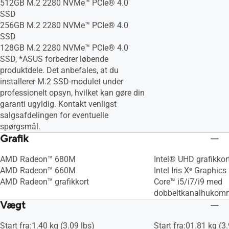
512GB M.2 2280 NVMe™ PCIe® 4.0
SSD
256GB M.2 2280 NVMe™ PCIe® 4.0
SSD
128GB M.2 2280 NVMe™ PCIe® 4.0
SSD, *ASUS forbedrer løbende
produktdele. Det anbefales, at du
installerer M.2 SSD-modulet under
professionelt opsyn, hvilket kan gøre din
garanti ugyldig. Kontakt venligst
salgsafdelingen for eventuelle
spørgsmål.
Grafik
AMD Radeon™ 680M
Intel® UHD grafikkor
AMD Radeon™ 660M
Intel Iris Xᵉ Graphics
AMD Radeon™ grafikkort
Core™ i5/i7/i9 med
dobbeltkanalhukom
Vægt
Start fra:1.40 kg (3.09 lbs)
Start fra:01.81 kg (3