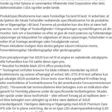
Inside og Intel Optane er varemærker tilhørende Intel Corporation eller dets
datterselskaber i USA og/eller andre lande.
Produktspecifikationerne kan være forskellige fra land til land. Vi anbefaler, at
du tjekker din lokale forhandler vedrørende specifikationerne for de produkter,
der er tilgængelige i dit land. Farverne på produkter kan ske ikke at være helt
præcise, som følge af forskelligheder i fotograferingen og indstillingerne på din
monitor. Selv om vi bestræber os efter at give de mest præcise og fuldstændige
oplysninger på tidspunktet for udgivelsen af disse oplysninger, forbeholder vi os
retten til at foretage ændringer uden forudgående varsel.
Prisen inkluderer muligvis ikke ekstra gebyrer såsom inklusive moms,
forsendelsesgebyr, håndteringsgebyr eller genbrugsgebyr.
Som prisoplysninger har ASUS kun ret til at angive en vejledende udsalgspris.
Alle forhandlere kan frit sætte deres egen pris.
* Resultat fra Mobile Mark 2014 office productivity.
* Testregimet omfatter kravene fra både militære standarder og ASUS
kvalitetstests og varierer afhængigt af enhed. MIL-STD-810-test udføres kun
på udvalgte ASUS-produkter. Disse tests viser ikke egnethed til militær brug
eller overholdelse af kontraktkravene fra det amerikanske forsvarsministerium
(DoD). Tilsvarende bør testresultaterne ikke betragtes som en indikation eller
garanti for fremtidig ydeevne under de specificerede testbetingelser. Skader,
der opstår under disse testforhold – eller ethvert forsøg på at replikere dem –
vil blive betragtet som utilsigtet og vil ikke være dækket af ASUS
standardgaranti. Yderligere dækning er tilgængelig med ASUS Premium Care.
IPS står for in-plane switching, der er en type LED-skærmpanelteknologi (LED