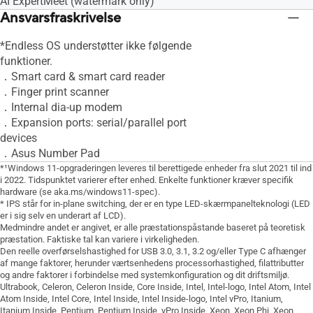
AI ExpertMeet (watermark only)
Ansvarsfraskrivelse
*Endless OS understøtter ikke følgende
funktioner.
．Smart card & smart card reader
．Finger print scanner
．Internal dia-up modem
．Expansion ports: serial/parallel port
devices
．Asus Number Pad
*¹Windows 11-opgraderingen leveres til berettigede enheder fra slut 2021 til ind
i 2022. Tidspunktet varierer efter enhed. Enkelte funktioner kræver specifik
hardware (se aka.ms/windows11-spec).
* IPS står for in-plane switching, der er en type LED-skærmpanelteknologi (LED
er i sig selv en underart af LCD).
Medmindre andet er angivet, er alle præstationspåstande baseret på teoretisk
præstation. Faktiske tal kan variere i virkeligheden.
Den reelle overførselshastighed for USB 3.0, 3.1, 3.2 og/eller Type C afhænger
af mange faktorer, herunder værtsenhedens processorhastighed, filattributter
og andre faktorer i forbindelse med systemkonfiguration og dit driftsmiljø.
Ultrabook, Celeron, Celeron Inside, Core Inside, Intel, Intel-logo, Intel Atom, Intel
Atom Inside, Intel Core, Intel Inside, Intel Inside-logo, Intel vPro, Itanium,
Itanium Inside, Pentium, Pentium Inside, vPro Inside, Xeon, Xeon Phi, Xeon