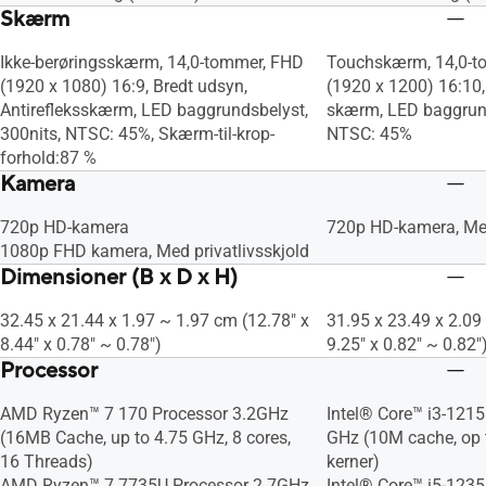
Skærm
Ikke-berøringsskærm, 14,0-tommer, FHD
Touchskærm, 14,0-
(1920 x 1080) 16:9, Bredt udsyn,
(1920 x 1200) 16:10,
Antirefleksskærm, LED baggrundsbelyst,
skærm, LED baggrund
300nits, NTSC: 45%, Skærm-til-krop-
NTSC: 45%
forhold:87 %
Kamera
720p HD-kamera
720p HD-kamera, Med
1080p FHD kamera, Med privatlivsskjold
Dimensioner (B x D x H)
32.45 x 21.44 x 1.97 ~ 1.97 cm (12.78" x
31.95 x 23.49 x 2.09
8.44" x 0.78" ~ 0.78")
9.25" x 0.82" ~ 0.82"
Processor
AMD Ryzen™ 7 170 Processor 3.2GHz
Intel® Core™ i3-1215
(16MB Cache, up to 4.75 GHz, 8 cores,
GHz (10M cache, op t
16 Threads)
kerner)
AMD Ryzen™ 7 7735U Processor 2.7GHz
Intel® Core™ i5-1235