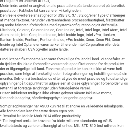
er i sig selv en underart af LCD).
Medmindre andet er angivet, er alle præstationspåstande baseret på teoretisk
præstation. Faktiske tal kan variere i virkeligheden.
Den reelle overførselshastighed for USB 3.0, 3.1, 3.2 og/eller Type C afhænger
af mange faktorer, herunder værtsenhedens processorhastighed, filattributter
og andre faktorer i forbindelse med systemkonfiguration og dit driftsmiljø.
Ultrabook, Celeron, Celeron Inside, Core Inside, Intel, Intel-logo, Intel Atom, Intel
Atom Inside, Intel Core, Intel Inside, Intel Inside-logo, Intel vPro, Itanium,
Itanium Inside, Pentium, Pentium Inside, vPro Inside, Xeon, Xeon Phi, Xeon
Inside og Intel Optane er varemærker tilhørende Intel Corporation eller dets
datterselskaber i USA og/eller andre lande.
Produktspecifikationerne kan være forskellige fra land til land. Vi anbefaler, at
du tjekker din lokale forhandler vedrørende specifikationerne for de produkter,
der er tilgængelige i dit land. Farverne på produkter kan ske ikke at være helt
præcise, som følge af forskelligheder i fotograferingen og indstillingerne på din
monitor. Selv om vi bestræber os efter at give de mest præcise og fuldstændige
oplysninger på tidspunktet for udgivelsen af disse oplysninger, forbeholder vi os
retten til at foretage ændringer uden forudgående varsel.
Prisen inkluderer muligvis ikke ekstra gebyrer såsom inklusive moms,
forsendelsesgebyr, håndteringsgebyr eller genbrugsgebyr.
Som prisoplysninger har ASUS kun ret til at angive en vejledende udsalgspris.
Alle forhandlere kan frit sætte deres egen pris.
* Resultat fra Mobile Mark 2014 office productivity.
* Testregimet omfatter kravene fra både militære standarder og ASUS
kvalitetstests og varierer afhængigt af enhed. MIL-STD-810-test udføres kun