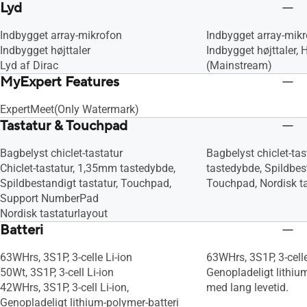
Lyd
Indbygget array-mikrofon
Indbygget array-mik
Indbygget højttaler
Indbygget højttaler
Lyd af Dirac
(Mainstream)
MyExpert Features
ExpertMeet(Only Watermark)
Tastatur & Touchpad
Bagbelyst chiclet-tastatur
Bagbelyst chiclet-ta
Chiclet-tastatur, 1,35mm tastedybde,
tastedybde, Spildbest
Spildbestandigt tastatur, Touchpad,
Touchpad, Nordisk ta
Support NumberPad
Nordisk tastaturlayout
Batteri
63WHrs, 3S1P, 3-celle Li-ion
63WHrs, 3S1P, 3-celle
50Wt, 3S1P, 3-cell Li-ion
Genopladeligt lithiu
42WHrs, 3S1P, 3-cell Li-ion,
med lang levetid.
Genopladeligt lithium-polymer-batteri