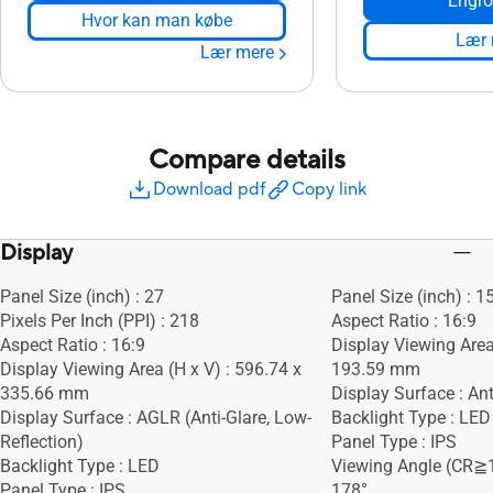
Engro
Hvor kan man købe
Lær 
Lær mere
Compare details
Download pdf
Copy link
Display
Panel Size (inch) : 27
Panel Size (inch) : 1
Pixels Per Inch (PPI) : 218
Aspect Ratio : 16:9
Aspect Ratio : 16:9
Display Viewing Area
Display Viewing Area (H x V) : 596.74 x
193.59 mm
335.66 mm
Display Surface : Ant
Display Surface : AGLR (Anti-Glare, Low-
Backlight Type : LED
Reflection)
Panel Type : IPS
Backlight Type : LED
Viewing Angle (CR≧1
Panel Type : IPS
178°