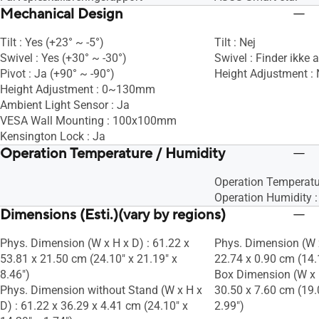
Mechanical Design
Tilt : Yes (+23° ~ -5°)
Tilt : Nej
Swivel : Yes (+30° ~ -30°)
Swivel : Finder ikke 
Pivot : Ja (+90° ~ -90°)
Height Adjustment :
Height Adjustment : 0~130mm
Ambient Light Sensor : Ja
VESA Wall Mounting : 100x100mm
Kensington Lock : Ja
Operation Temperature / Humidity
Operation Temperat
Operation Humidity 
Dimensions (Esti.)(vary by regions)
Phys. Dimension (W x H x D) : 61.22 x
Phys. Dimension (W x
53.81 x 21.50 cm (24.10" x 21.19" x
22.74 x 0.90 cm (14.1
8.46")
Box Dimension (W x H
Phys. Dimension without Stand (W x H x
30.50 x 7.60 cm (19.
D) : 61.22 x 36.29 x 4.41 cm (24.10" x
2.99")