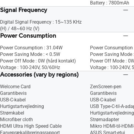
Battery : 7800mAh
Signal Frequency
Digital Signal Frequency : 15~135 KHz
(H) / 48~60 Hz (V)
Power Consumption
Power Consumption : 31.04W
Power Consumption 
Power Saving Mode : < 0.5W
Power Saving Mode 
Power Off Mode : 0W (hård kontakt)
Power Off Mode : 0W
Voltage : 100-240V, 50/60Hz
Voltage : 100-240V,
Accessories (vary by regions)
Welcome Card
ZenScreen-pen
Garantibevis
Garantibevis
USB-C-kabel
USB-C-kabel
Hurtigstartvejledning
USB Type-C-til-A-ada
Strømkabel
Hurtigstartvejledning
Microfiber cloth
Strømadapter
HDMI Ultra High Speed Cable
Mikro HDMI-til-HDMI
Farveprækalibreringsrapport
ASUS Smart-etui