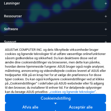
Løsninger
Ressourcer
Software
Support
ASUSTeK COMPUTER INC. og dets tilknyttede virksomheder bruger
cookies og lignende teknologier til at udføre væsentlige onlinefunktioner
Service & Programs
såsom godkendelse og sikkerhed. Du kan deaktivere disse ved at
ændre dine cookieindstillinger via browseren, men dette kan påvirke,
hvordan denne hjemmeside fungerer. ASUS bruger også nogle analyser,
Kontakt Os
målretning, annoncering og videoindlejrede cookies leveret af ASUS eller
tredjeparter. Klik på en knap her for at vælge din præference for disse
typer cookies. Du kan også konfigurere cookieindstillinger ved at klikke
på „Cookieindstillinger“ i sidefoden på ASUS-websteder eller få adgang
til den browser, du installerer til enhver tid. For detaljerede oplysninger
kan du besøge ASUS-privatlivs-
„cookies og lignende teknologier“
.
Cookieindstilling
Denmark / Dansk
©ASUSTeK Computer Inc. Alle rettigheder forbeholdt.
Afvis alle
Acceptér alle
Kontakt Os
Privatlivspolitik
Cookieindstilling