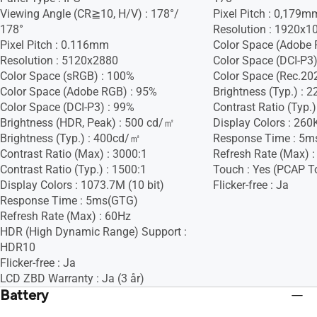
Viewing Angle (CR≧10, H/V) : 178°/
Pixel Pitch : 0,179m
178°
Resolution : 1920x1
Pixel Pitch : 0.116mm
Color Space (Adobe R
Resolution : 5120x2880
Color Space (DCI-P3) 
Color Space (sRGB) : 100%
Color Space (Rec.2020
Color Space (Adobe RGB) : 95%
Brightness (Typ.) :
Color Space (DCI-P3) : 99%
Contrast Ratio (Typ.)
Brightness (HDR, Peak) : 500 cd/㎡
Display Colors : 260
Brightness (Typ.) : 400cd/㎡
Response Time : 5m
Contrast Ratio (Max) : 3000:1
Refresh Rate (Max) 
Contrast Ratio (Typ.) : 1500:1
Touch : Yes (PCAP T
Display Colors : 1073.7M (10 bit)
Flicker-free : Ja
Response Time : 5ms(GTG)
Refresh Rate (Max) : 60Hz
HDR (High Dynamic Range) Support :
HDR10
Flicker-free : Ja
LCD ZBD Warranty : Ja (3 år)
Battery