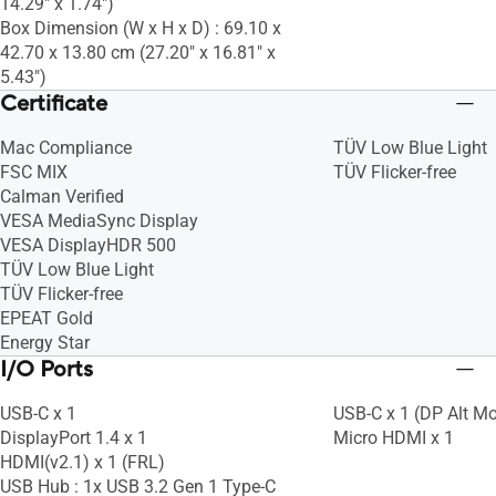
14.29" x 1.74")
Box Dimension (W x H x D) : 69.10 x
42.70 x 13.80 cm (27.20" x 16.81" x
5.43")
Certificate
Mac Compliance
TÜV Low Blue Light
FSC MIX
TÜV Flicker-free
Calman Verified
VESA MediaSync Display
VESA DisplayHDR 500
TÜV Low Blue Light
TÜV Flicker-free
EPEAT Gold
Energy Star
I/O Ports
USB-C x 1
USB-C x 1 (DP Alt M
DisplayPort 1.4 x 1
Micro HDMI x 1
HDMI(v2.1) x 1 (FRL)
USB Hub : 1x USB 3.2 Gen 1 Type-C