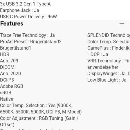
3x USB 3.2 Gen 1 Type-A
Earphone Jack : Ja
USB-C Power Delivery : 96W
Features
Trace Free Technology : Ja
SPLENDID Technolog
ProArt Preset : Brugertilstand2
Color Temp. Selectio
Brugertilstand1
GamePlus : Finder ik
HDR
HDCP : Ja
Anb. 709
VRR Technology : Fin
DICOM
anvendelse her
Anb. 2020
DisplayWidget : Ja, 
DCI-P3
Low Blue Light : Ja
Adobe RGB
sRGB
Native
Color Temp. Selection : Yes (9300K,
6500K, 5500K, 5000K, DCI-P3, M Model)
Color Adjustment : RGB Tuning (Gain /
Offset)