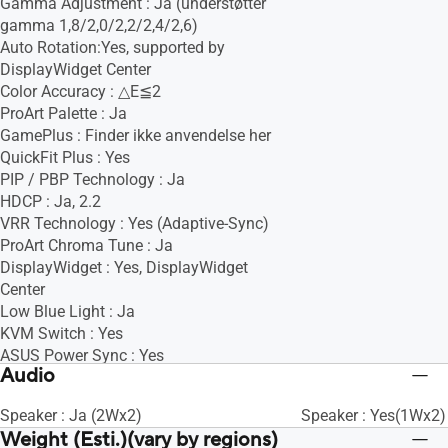
Gamma Adjustment : Ja (understøtter
gamma 1,8/2,0/2,2/2,4/2,6)
Auto Rotation:Yes, supported by
DisplayWidget Center
Color Accuracy : △E≦2
ProArt Palette : Ja
GamePlus : Finder ikke anvendelse her
QuickFit Plus : Yes
PIP / PBP Technology : Ja
HDCP : Ja, 2.2
VRR Technology : Yes (Adaptive-Sync)
ProArt Chroma Tune : Ja
DisplayWidget : Yes, DisplayWidget
Center
Low Blue Light : Ja
KVM Switch : Yes
ASUS Power Sync : Yes
Audio
Speaker : Ja (2Wx2)
Speaker : Yes(1Wx2)
Weight (Esti.)(vary by regions)