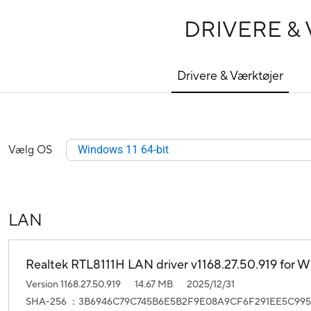
DRIVERE &
Drivere & Værktøjer
Vælg OS
Windows 11 64-bit
LAN
Realtek RTL8111H LAN driver v1168.27.50.919 for Wi
Version 1168.27.50.919
14.67 MB
2025/12/31
SHA-256 ：3B6946C79C745B6E5B2F9E08A9CF6F291EE5C995