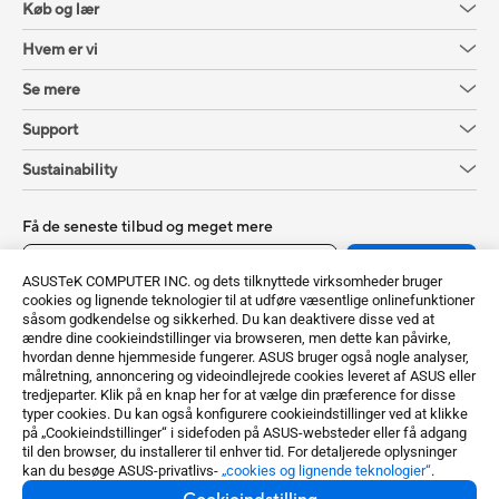
Køb og lær
Hvem er vi
Se mere
Support
Sustainability
Få de seneste tilbud og meget mere
Skriv dig op
ASUSTeK COMPUTER INC. og dets tilknyttede virksomheder bruger
cookies og lignende teknologier til at udføre væsentlige onlinefunktioner
såsom godkendelse og sikkerhed. Du kan deaktivere disse ved at
ændre dine cookieindstillinger via browseren, men dette kan påvirke,
hvordan denne hjemmeside fungerer. ASUS bruger også nogle analyser,
målretning, annoncering og videoindlejrede cookies leveret af ASUS eller
tredjeparter. Klik på en knap her for at vælge din præference for disse
typer cookies. Du kan også konfigurere cookieindstillinger ved at klikke
på „Cookieindstillinger“ i sidefoden på ASUS-websteder eller få adgang
til den browser, du installerer til enhver tid. For detaljerede oplysninger
kan du besøge ASUS-privatlivs-
„cookies og lignende teknologier“
.
Denmark / Dansk