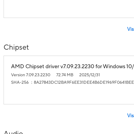
Vis
Chipset
AMD Chipset driver v7.09.23.2230 for Windows 10/1
Version 7.09.23.2230
72.74 MB
2025/12/31
SHA-256 ：8A27843DC12BA9F6EE31DEE4B6DE1969F0641BEE
Vis
Audio