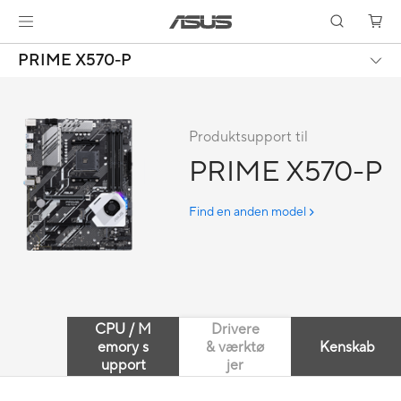
PRIME X570-P
Produktsupport til
PRIME X570-P
Find en anden model
CPU / M
Drivere
emory s
& værktø
Kenskab
upport
jer