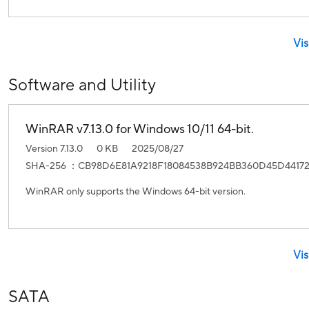
Vis
Software and Utility
WinRAR v7.13.0 for Windows 10/11 64-bit.
Version 7.13.0
0 KB
2025/08/27
SHA-256 ：CB98D6E81A9218F18084538B924BB360D45D4417
WinRAR only supports the Windows 64-bit version.
Vis
SATA