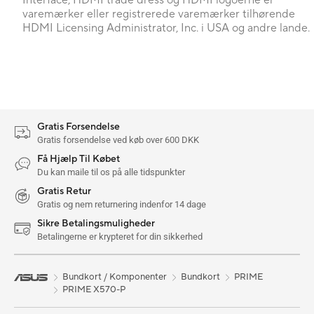
Interface, HDMI trade dress og HDMI logoerne er
varemærker eller registrerede varemærker tilhørende
HDMI Licensing Administrator, Inc. i USA og andre lande.
Gratis Forsendelse
Gratis forsendelse ved køb over 600 DKK
Få Hjælp Til Købet
Du kan maile til os på alle tidspunkter
Gratis Retur
Gratis og nem returnering indenfor 14 dage
Sikre Betalingsmuligheder
Betalingerne er krypteret for din sikkerhed
Bundkort / Komponenter
Bundkort
PRIME
PRIME X570-P