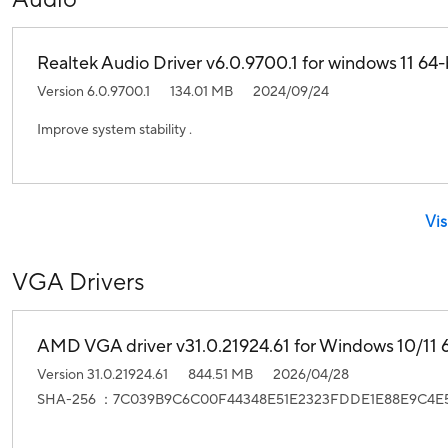
Realtek Audio Driver v6.0.9700.1 for windows 11 64-b
Version 6.0.9700.1
134.01 MB
2024/09/24
Improve system stability .
Vis
VGA Drivers
AMD VGA driver v31.0.21924.61 for Windows 10/11 6
Version 31.0.21924.61
844.51 MB
2026/04/28
SHA-256 ：7C039B9C6C00F44348E51E2323FDDE1E88E9C4E5