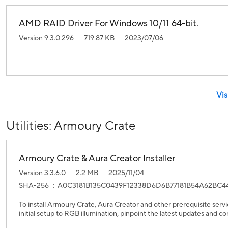
AMD RAID Driver For Windows 10/11 64-bit.
Version 9.3.0.296
719.87 KB
2023/07/06
Vis
Utilities: Armoury Crate
Armoury Crate & Aura Creator Installer
Version 3.3.6.0
2.2 MB
2025/11/04
SHA-256 ：A0C3181B135C0439F12338D6D6B77181B54A62BC4
To install Armoury Crate, Aura Creator and other prerequisite servi
initial setup to RGB illumination, pinpoint the latest updates and co