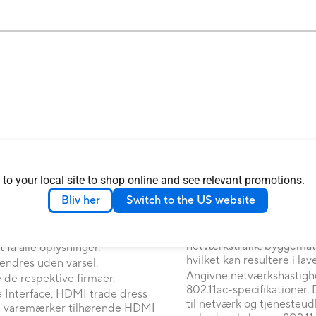
 Commission og Industry Canada
Den faktiske overførselsha
's websites for USA og Canada
afhængigt af mange fakto
 to your local site to shop online and see relevant promotions.
filattributter og andre fa
Bliv her
Switch to the US website
driftsmiljø.
 din forhandler angående de
ed overalt.
Den faktiske datagennems
netværksforhold og milj
odel, og alle billeder er
netværkstrafik, byggemat
 få alle oplysninger.
hvilket kan resultere i l
ændres uden varsel.
Angivne netværkshastigh
de respektive firmaer.
802.11ac-specifikationer. 
Interface, HDMI trade dress
til netværk og tjenesteud
de varemærker tilhørende HDMI