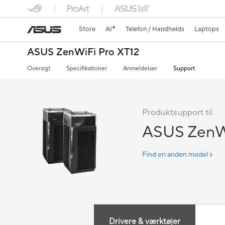
Store
AI
Telefon / Handhelds
Laptops
ASUS ZenWiFi Pro XT12
Oversigt
Specifikationer
Anmeldelser
Support
Produktsupport til
ASUS ZenWi
Find en anden model
Drivere & værktøjer