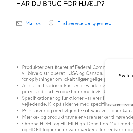
HAR DU BRUG FOR HJÆLP?
Mail os
Find service beliggenhed
Produkter certificeret af Federal Communications
vil blive distribueret i USA og Canada. Besøg ASUS
Switch
for oplysninger om lokalt tilgængelige produkter.
Alle specifikationer kan ændres uden varsel. Spørg
præcise tilbud. Produkter er muligvis ikke til rådigh
Specifikationer og funktioner varierer fra model til m
vejledende. Kik på siderne med specifikationer for at
PCB farver og medfølgende softwareversioner kan 
Mærke- og produktnavne er varemærker tilhørende 
Ordene HDMI og HDMI High-Definition Multimedia 
og HDMI logoerne er varemærker eller registrere