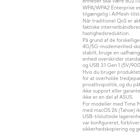
enheder skal være 802.11a
WPA/WPA2 Enterprise er k
tilgængelig i AiMesh-tilst
Når traditionel QoS er ak
faktiske internetbåndbredd
hastighedsreduktion.
På grund af de forskellig
4G/5G-modemenhed skal d
stabilt, bruge en uafhæng
enhed overskrider standa
og USB 3.1 Gen 1 (5V/90
Hvis du bruger produktet
for at overholde tredjepa
privatlivspolitik, og du 
ikke support eller garante
ikke er en del af ASUS.
For modeller med Time M
med macOS 26 (Tahoe) ikk
USB-tilsluttede lagerenh
var konfigureret, forblive
sikkerhedskopiering og g