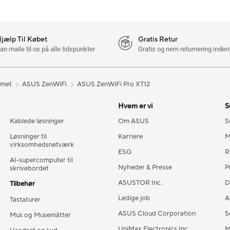
Hjælp Til Købet
Gratis Retur
an maile til os på alle tidspunkter
Gratis og nem returnering inden
mmet
ASUS ZenWiFi
ASUS ZenWiFi Pro XT12
Hvem er vi
S
Kablede løsninger
Om ASUS
S
Løsninger til
Karriere
M
virksomhedsnetværk
ESG
R
AI-supercomputer til
Nyheder & Presse
P
skrivebordet
ASUSTOR Inc.
D
Tilbehør
Ledige job
A
Tastaturer
ASUS Cloud Corporation
S
Mus og Musemåtter
UniMax Electronics Inc.
M