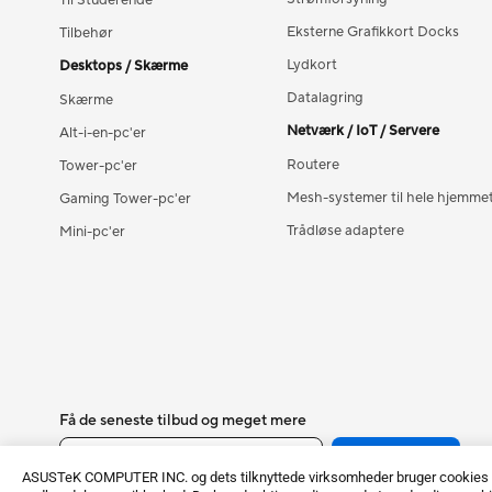
Til Studerende
Eksterne Grafikkort Docks
Tilbehør
Lydkort
Desktops / Skærme
Datalagring
Skærme
Netværk / IoT / Servere
Alt-i-en-pc'er
Routere
Tower-pc'er
Mesh-systemer til hele hjemme
Gaming Tower-pc'er
Trådløse adaptere
Mini-pc'er
Få de seneste tilbud og meget mere
Skriv dig op
ASUSTeK COMPUTER INC. og dets tilknyttede virksomheder bruger cookies og