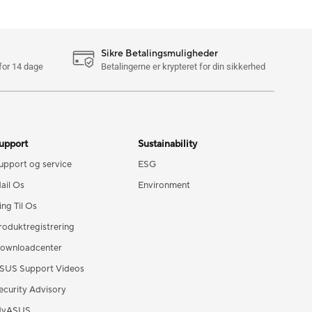
Sikre Betalingsmuligheder
for 14 dage
Betalingerne er krypteret for din sikkerhed
upport
Sustainability
upport og service
ESG
ail Os
Environment
ing Til Os
roduktregistrering
ownloadcenter
SUS Support Videos
ecurity Advisory
yASUS