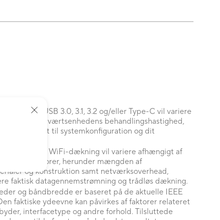
stighed for USB 3.0, 3.1, 3.2 og/eller Type-C vil variere
rer, herunder værtsenhedens behandlingshastighed,
ktorer relateret til systemkonfiguration og dit
trømning og WiFi-dækning vil variere afhængigt af
ømæssige faktorer, herunder mængden af
erialer og konstruktion samt netværksoverhead,
avere faktisk datagennemstrømning og trådløs dækning.
eder og båndbredde er baseret på de aktuelle IEEE
Den faktiske ydeevne kan påvirkes af faktorer relateret
byder, interfacetype og andre forhold. Tilsluttede