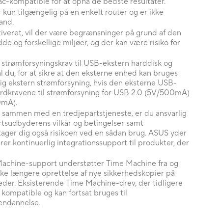
c-kompatible for at opnå de bedste resultater.
un tilgængelig på en enkelt router og er ikke
and.
tiveret, vil der være begrænsninger på grund af den
e og forskellige miljøer, og der kan være risiko for
e strømforsyningskrav til USB-ekstern harddisk og
u, for at sikre at den eksterne enhed kan bruges
ig ekstern strømforsyning, hvis den eksterne USB-
rdkravene til strømforsyning for USB 2.0 (5V/500mA)
0mA).
 sammen med en tredjepartstjeneste, er du ansvarlig
rtsudbyderens vilkår og betingelser samt
påtager dig også risikoen ved en sådan brug. ASUS yder
rer kontinuerlig integrationssupport til produkter, der
achine-support understøtter Time Machine fra og
e længere oprettelse af nye sikkerhedskopier på
eder. Eksisterende Time Machine-drev, der tidligere
r kompatible og kan fortsat bruges til
endannelse.