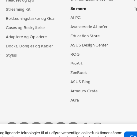
Headset og Lyd
Se mere
T
Streaming Kit
AI PC
Beklædningstasker og Gear
Avancerede AI-pc'er
Cases og Beskyttelse
Education Store
Adaptere og Opladere
ASUS Design Center
Docks, Dongles og Kabler
ROG
t
Stylus
ProArt
ZenBook
ASUS Blog
Armoury Crate
Aura
 lignende teknologier til at udføre væsentlige onlinefunktioner såsom