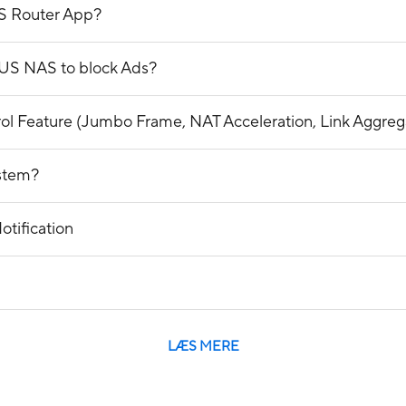
S Router App?
SUS NAS to block Ads?
trol Feature (Jumbo Frame, NAT Acceleration, Link Aggre
ystem?
tification
LÆS MERE