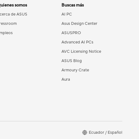
uienes somos
Buscas más
cerca de ASUS
AI PC
ressroom
Asus Design Center
mpleos
ASUSPRO
Advanced AI PCs
AVC Licensing Notice
ASUS Blog
Armoury Crate
Aura
Ecuador / Español