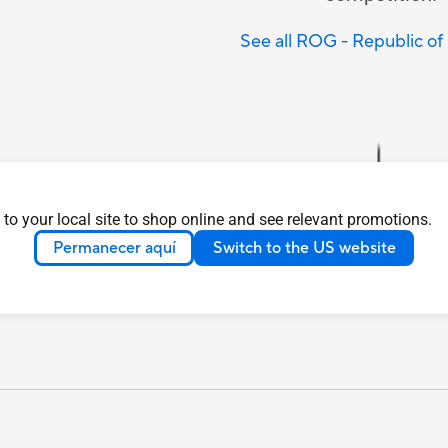
See all ROG - Republic o
 to your local site to shop online and see relevant promotions.
Permanecer aquí
Switch to the US website